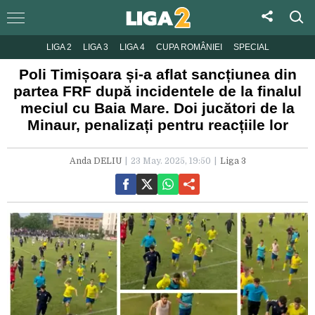
LIGA 2
LIGA 3
LIGA 4
CUPA ROMÂNIEI
SPECIAL
Poli Timișoara și-a aflat sancțiunea din
partea FRF după incidentele de la finalul
meciul cu Baia Mare. Doi jucători de la
Minaur, penalizați pentru reacțiile lor
Anda DELIU
23 May. 2025, 19:50
Liga 3