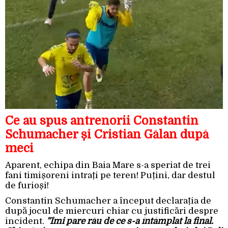
Ce au spus antrenorii Constantin
Schumacher și Cristian Gălan după
meci
Aparent, echipa din Baia Mare s-a speriat de trei
fani timișoreni intrați pe teren! Puțini, dar destul
de furioși!
Constantin Schumacher a început declarația de
după jocul de miercuri chiar cu justificări despre
incident.
”Îmi pare rău de ce s-a întâmplat la final.