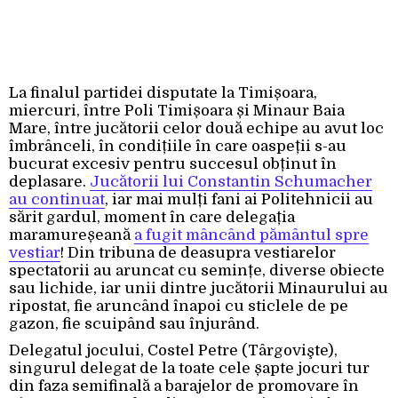
La finalul partidei disputate la Timișoara,
miercuri, între Poli Timișoara și Minaur Baia
Mare, între jucătorii celor două echipe au avut loc
îmbrânceli, în condițiile în care oaspeții s-au
bucurat excesiv pentru succesul obținut în
deplasare.
Jucătorii lui Constantin Schumacher
au continuat
, iar mai mulți fani ai Politehnicii au
sărit gardul, moment în care delegația
maramureșeană
a fugit mâncând pământul spre
vestiar
! Din tribuna de deasupra vestiarelor
spectatorii au aruncat cu semințe, diverse obiecte
sau lichide, iar unii dintre jucătorii Minaurului au
ripostat, fie aruncând înapoi cu sticlele de pe
gazon, fie scuipând sau înjurând.
Delegatul jocului, Costel Petre (Târgovişte),
singurul delegat de la toate cele șapte jocuri tur
din faza semifinală a barajelor de promovare în