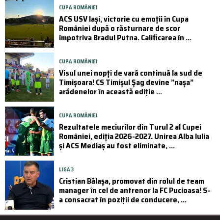
CUPA ROMÂNIEI
ACS USV Iași, victorie cu emoții în Cupa
României după o răsturnare de scor
împotriva Bradul Putna. Calificarea în ...
CUPA ROMÂNIEI
Visul unei nopți de vară continuă la sud de
Timișoara! CS Timișul Șag devine ”nașa”
arădenelor în această ediție ...
CUPA ROMÂNIEI
Rezultatele meciurilor din Turul 2 al Cupei
României, ediția 2026-2027. Unirea Alba Iulia
și ACS Mediaș au fost eliminate, ...
LIGA 3
Cristian Bălașa, promovat din rolul de team
manager în cel de antrenor la FC Pucioasa! S-
a consacrat în poziții de conducere, ...