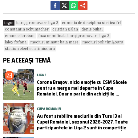
tags:
baraj promovare liga 2
comisia de disciplina si etica frf
constantin schumacher
cristian gălan
denis buhai
emanuel breban
faza semifinala baraj promovare liga 2
laley fofana
meciuri minaur baia mare
meciuri poli timișoara
stadion electrica timisoara
PE ACEEAȘI TEMĂ
LIGA 3
Corona Brașov, nicio emoție cu CSM Săcele
pentru a merge mai departe în Cupa
României. Doar o parte din achizițiile ...
CUPA ROMÂNIEI
Au fost stabilite meciurile din Turul 3 al
Cupei României, sezonul 2026-2027. Toate
participantele în Liga 2 sunt în competiție