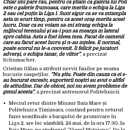
Chiar îmi pare rău, pentru că știam că galeria lui Poli
este o galerie frumoasă, care merită o echipă la Liga
2 sau cel puțin la Liga 1. Sunt sigur că se va întâmpla
asta în scurt timp, pentru că acest oraș merită acest
lucru. Doar că eu voiam să-mi strâng echipa la
mijlocul terenului și să-i pun să meargă în lateral
spre cabină. Asta a fost ideea mea. Păcat de oamenii
care au făcut acest lucru și n-au înțeles. E normal,
poate scorul nu le-a convenit. Îi felicit pe jucători
adverși, o echipă tânăr, de viitor”
, a precizat
Schumacher.
Cristian Gălan a atribuit nervii fanilor pe seama
bucurie oaspeților.
”Nu știu. Poate din cauză că ei s-
au bucurat excesiv, suporterii noștri au avut o altfel
de atitudine. Dar de obicei, noi nu avem probleme de
genul acesta”
, a precizat antrenorul Politehnicii.
Meciul retur dintre Minaur Baia Mare și
Politehnica Timișoara, contând pentru returul
fazei semifinale a barajului de promovare în
Liga 2, are loc sâmbătă, 24 mai, de la ora 17:30, la
Baia Mare, pe stadionul ”Viorel Mateianu”. De la