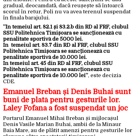
gradual, deocamdată, dacă reușește să întoarcă
scorul în retur, Poli nu va avea terenul suspendat
în finala barajului.
”În temeiul art. 82.1 și 83.2.b din RD al FRF, clubul
SSU Politehnica Timișoara se sancționează cu
penalitate sportivă de 5000 lei.
În temeiul art. 83.7 din RD al FRF, clubul SSU
Politehnica Timișoara se sancționează cu
penalitate sportivă de 10.000 lei.
În temeiul art. 45 din RD al FRF, clubul SSU
Politehnica Timișoara se sancționează cu
penalitate sportivă de 10.000 lei”
, este decizia
CDE.
Emanuel Breban și Denis Buhai sunt
buni de plată pentru gesturile lor.
Laley Fofana a fost suspendat un joc
Portarul Emanuel Mihai Breban și mijlocașul
Denis Vasile Marian Buhai, ambii de la Minaur
Baia Mare, au de plătit amenzi pentru gesturile lor