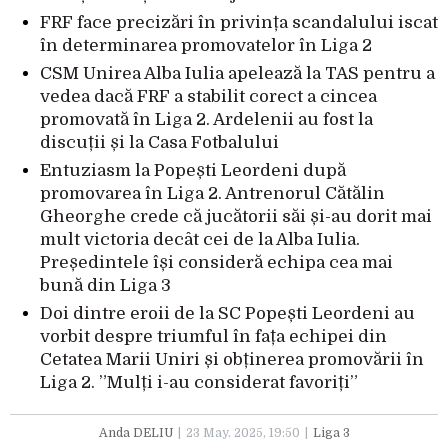
FRF face precizări în privința scandalului iscat
în determinarea promovatelor în Liga 2
CSM Unirea Alba Iulia apelează la TAS pentru a
vedea dacă FRF a stabilit corect a cincea
promovată în Liga 2. Ardelenii au fost la
discuții și la Casa Fotbalului
Entuziasm la Popești Leordeni după
promovarea în Liga 2. Antrenorul Cătălin
Gheorghe crede că jucătorii săi și-au dorit mai
mult victoria decât cei de la Alba Iulia.
Președintele își consideră echipa cea mai
bună din Liga 3
Doi dintre eroii de la SC Popești Leordeni au
vorbit despre triumful în fața echipei din
Cetatea Marii Uniri și obținerea promovării în
Liga 2. ”Mulți i-au considerat favoriți”
Anda DELIU
23 May. 2025, 19:50
Liga 3