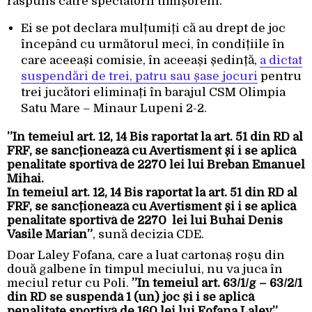
răspuns către spectatorii timișoreni.
Ei se pot declara mulțumiți că au drept de joc
începând cu următorul meci, în condițiile în
care aceeași comisie, în aceeași ședință,
a dictat
suspendări de trei, patru sau șase jocuri
pentru
trei jucători eliminați în barajul CSM Olimpia
Satu Mare – Minaur Lupeni 2-2.
”În temeiul art. 12, 14 Bis raportat la art. 51 din RD al
FRF, se sancționează cu Avertisment și i se aplică
penalitate sportivă de 2270 lei lui Breban Emanuel
Mihai.
În temeiul art. 12, 14 Bis raportat la art. 51 din RD al
FRF, se sancționează cu Avertisment și i se aplică
penalitate sportivă de 2270 lei lui Buhai Denis
Vasile Marian”
, sună decizia CDE.
Doar Laley Fofana, care a luat cartonaș roșu din
două galbene în timpul meciului, nu va juca în
meciul retur cu Poli.
”În temeiul art. 63/1/g – 63/2/1
din RD se suspendă 1 (un) joc și i se aplică
penalitate sportivă de 160 lei lui Fofana Laley”
,