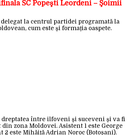
ifinala SC Popeşti Leordeni – Şoimii
 delegat la centrul partidei programată la
ldovean, cum este și formația oaspete.
 dreptatea între ilfoveni și suceveni și va fi
tot din zona Moldovei. Asistent 1 este George
nt 2 este Mihăiță Adrian Noroc (Botoşani).