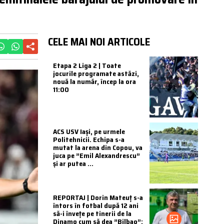
CELE MAI NOI ARTICOLE
Etapa 2 Liga 2 | Toate
jocurile programate astăzi,
nouă la număr, încep la ora
11:00
ACS USV Iași, pe urmele
Politehnicii. Echipa s-a
mutat la arena din Copou, va
juca pe ”Emil Alexandrescu”
și ar putea ...
REPORTAJ | Dorin Mateuț s-a
întors în fotbal după 12 ani
să-i învețe pe tinerii de la
Dinamo cum să dea ”Bilbao”: