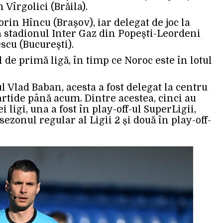
 Vîrgolici (Brăila).
orin Hîncu (Braşov), iar delegat de joc la
a stadionul Inter Gaz din Popeşti-Leordeni
escu (Bucureşti).
l de primă ligă, în timp ce Noroc este în lotul
l Vlad Baban, acesta a fost delegat la centru
artide până acum. Dintre acestea, cinci au
 ligi, una a fost în play-off-ul SuperLigii,
ezonul regular al Ligii 2 și două în play-off-