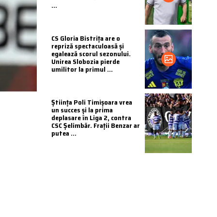
...
CS Gloria Bistrița are o
repriză spectaculoasă și
egalează scorul sezonului.
Unirea Slobozia pierde
umilitor la primul ...
Știința Poli Timișoara vrea
un succes și la prima
deplasare în Liga 2, contra
CSC Șelimbăr. Frații Benzar ar
putea ...