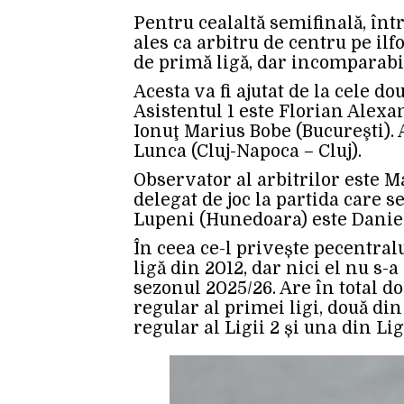
Pentru cealaltă semifinală, înt
ales ca arbitru de centru pe ilf
de primă ligă, dar incomparabi
Acesta va fi ajutat de la cele do
Asistentul 1 este Florian Alexan
Ionuţ Marius Bobe (Bucureşti). 
Lunca (Cluj-Napoca – Cluj).
Observator al arbitrilor este M
delegat de joc la partida care 
Lupeni (Hunedoara) este Daniel
În ceea ce-l privește pecentralu
ligă din 2012, dar nici el nu s-
sezonul 2025/26. Are în total d
regular al primei ligi, două di
regular al Ligii 2 și una din Lig