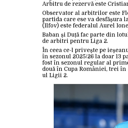
Arbitru de rezervă este Cristian
Observator al arbitrilor este Fl
partida care ese va desfășura l
(Ilfov) este federalul Aurel Ion
Baban și Duță fac parte din lotu
de arbitri pentru Liga 2.
În ceea ce-l privește pe ieșeanu
în sezonul 2025/26 la doar 13 p
fost în sezonul regular al primei
două în Cupa României, trei în s
ul Ligii 2.