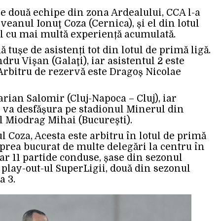
re două echipe din zona Ardealului, CCA l-a
oveanul Ionuţ Coza (Cernica), și el din lotul
l cu mai multă experiență acumulată.
uă tușe de asistenți tot din lotul de primă ligă.
dru Vişan (Galaţi), iar asistentul 2 este
Arbitru de rezervă este Dragoș Nicolae
arian Salomir (Cluj-Napoca – Cluj), iar
se va desfășura pe stadionul Minerul din
 Miodrag Mihai (Bucureşti).
l Coza, Acesta este arbitru în lotul de primă
a prea bucurat de multe delegări la centru în
oar 11 partide conduse, șase din sezonul
n play-out-ul SuperLigii, două din sezonul
a 3.