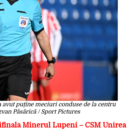
a avut puține meciuri conduse de la centru
zvan Păsărică / Sport Pictures
ifinala Minerul Lupeni – CSM Unirea