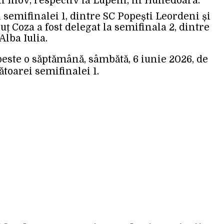
în Ilfov, respectiv la Lupeni, în Hunedoara.
 semifinalei 1, dintre SC Popești Leordeni și
ț Coza a fost delegat la semifinala 2, dintre
lba Iulia.
peste o săptămână, sâmbătă, 6 iunie 2026, de
ătoarei semifinalei 1.