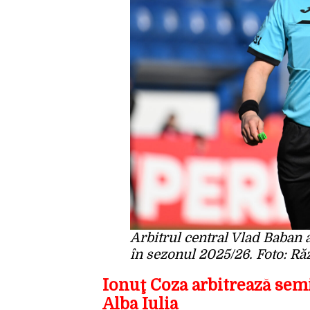
Arbitrul central Vlad Baban 
în sezonul 2025/26. Foto: Ră
Ionuţ Coza arbitrează sem
Alba Iulia