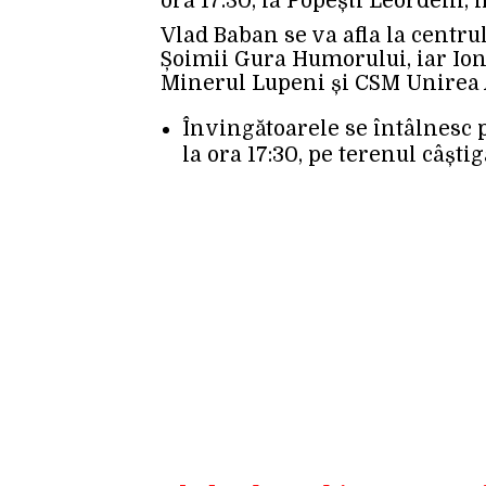
ora 17:30, la Popești Leordeni, 
Vlad Baban se va afla la centrul
Șoimii Gura Humorului, iar Ionu
Minerul Lupeni și CSM Unirea A
Învingătoarele se întâlnesc 
la ora 17:30, pe terenul câștig