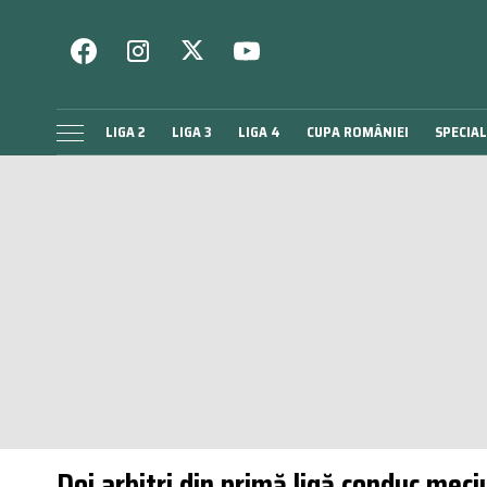
LIGA 2
LIGA 3
LIGA 4
CUPA ROMÂNIEI
SPECIAL
Doi arbitri din primă ligă conduc meci