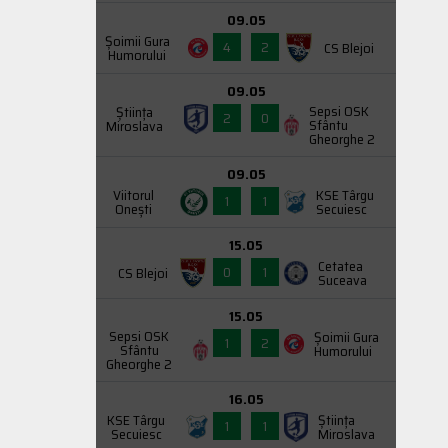
09.05
Şoimii Gura
4
2
CS Blejoi
Humorului
09.05
Sepsi OSK
Știința
2
0
Sfântu
Miroslava
Gheorghe 2
09.05
Viitorul
KSE Târgu
1
1
Onești
Secuiesc
15.05
Cetatea
0
1
CS Blejoi
Suceava
15.05
Sepsi OSK
Şoimii Gura
1
2
Sfântu
Humorului
Gheorghe 2
16.05
KSE Târgu
Știința
1
1
Secuiesc
Miroslava