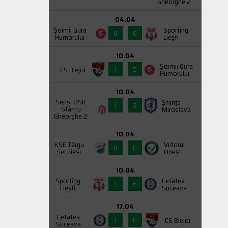
Gheorghe 2
04.04
Şoimii Gura
Sporting
0
0
Humorului
Liești
10.04
Şoimii Gura
1
5
CS Blejoi
Humorului
10.04
Sepsi OSK
Știința
1
3
Sfântu
Miroslava
Gheorghe 2
10.04
KSE Târgu
Viitorul
0
0
Secuiesc
Onești
10.04
Sporting
Cetatea
1
6
Liești
Suceava
17.04
Cetatea
1
0
CS Blejoi
Suceava