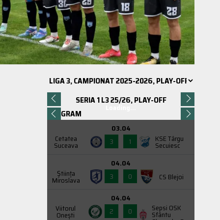
SERIA 1 L3 25/26, PLAY-OFF
Loading...
PROGRAM
03.04
Cetatea
KSE Târgu
3
1
Suceava
Secuiesc
04.04
Știința
3
0
CS Blejoi
Miroslava
04.04
Sepsi OSK
Viitorul
2
0
Sfântu
Onești