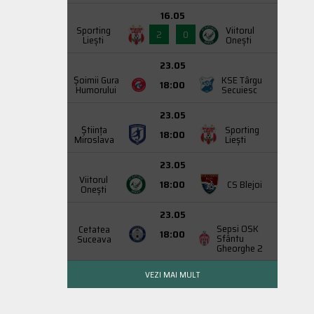
16.05
Sporting
Viitorul
2
0
Liești
Onești
23.05
Şoimii Gura
KSE Târgu
18:00
Humorului
Secuiesc
23.05
Știința
Sporting
18:00
Miroslava
Liești
23.05
Viitorul
18:00
CS Blejoi
Onești
23.05
Sepsi OSK
Cetatea
18:00
Sfântu
Suceava
Gheorghe 2
VEZI MAI MULT