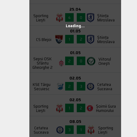
25.04
Sporting
Știința
4
0
Liești
Miroslava
Loading...
01.05
Știința
1
2
CS Blejoi
Miroslava
01.05
Sepsi OSK
Viitorul
2
0
Sfântu
Onești
Gheorghe 2
02.05
KSE Târgu
Cetatea
2
3
Secuiesc
Suceava
02.05
Sporting
Şoimii Gura
1
2
Liești
Humorului
08.05
Cetatea
Sporting
3
1
Suceava
Liești