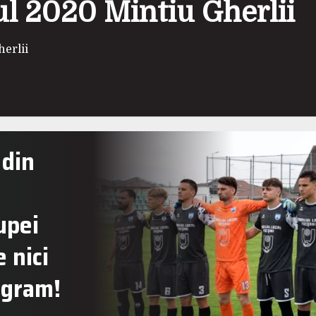
l 2020 Mintiu Gherlii
erlii
 din
upei
 nici
ogram!