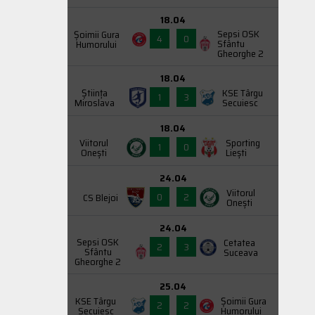
18.04
Sepsi OSK
Şoimii Gura
4
0
Sfântu
Humorului
Gheorghe 2
18.04
Știința
KSE Târgu
1
3
Miroslava
Secuiesc
18.04
Viitorul
Sporting
1
0
Onești
Liești
24.04
Viitorul
0
2
CS Blejoi
Onești
24.04
Sepsi OSK
Cetatea
2
3
Sfântu
Suceava
Gheorghe 2
25.04
KSE Târgu
Şoimii Gura
2
2
Secuiesc
Humorului