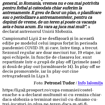
general, în România, vremea nu e cea mai potrivită
pentru fotbal și câteodată chiar suferim la
antrenamente. E greu de făcut un plan, o planificare
sau o periodizare a antrenamentelor, pentru că
depinzi de vreme, de un teren și poate că vacanța
asta e bună acum. Eu vara aș juca mai mult”
, a
declarat antrenorul Unirii Slobozia.
Campionatul Ligii 2 se desfășoară și în această
ediție pe modelul celui impus forțat în perioada
pandemiei COVID-19, și care, între timp, a trecut.
Sezonul regular are doar meciuri tur, 19 etape, iar
apoi echipele, în funcție de clasarea lor, sunt
repartizate într-o grupă de play-off (primele șase)
și două de play-out (următoarele 14). În play-off se
decis promovatele, iar în play-out cine
retrogradează în Liga 3.
Foto:
Petronel Tudor
/
Info Ialomița
https://liga2.prosport.ro/cupa-romaniei/costel-
enache-s-a-declarat-multumit-si-cu-remiza-chiar-
daca-slobozia-a-terminat-meciul-cu-dinamo-cu-
trei-jucatori-in-plus-pe-teren-daca-m-ati-fi-