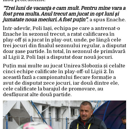
”Trei luni de vacanță e cam mult. Pentru mine vara a
fost prea multă. Anul trecut am jucat în opt luni și
jumătate nouă meciuri. A fost puțin”
, a spus Enache.
Într-adevăr, Poli Iași, echipa pe care a antrenat-o
Enache în sezonul trecut, a ratat calificarea în
play-off și a jucat în play-out, unde, pe lângă cele
trei jocuri din finalul sezonului regular, a disputat
doar șase partide. În total, în sezonul de primăvară
al Ligii 2, Poli Iași a disputat doar nouă jocuri.
Puțin mai multe au jucat Unirea Slobozia și celalte
cinci echipe calificate în play-off-ul Ligii 2. În
această fază a campionatului fiecare formație a
avut de disputat zece jocuri, iar două dintre ele,
cele calificate la barajul de promovare, au
desfășurat alte două partide.