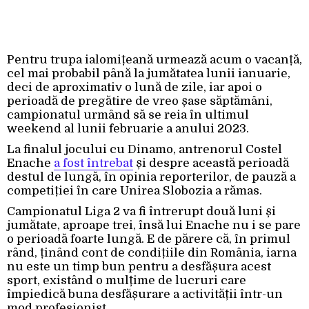
Pentru trupa ialomițeană urmează acum o vacanță,
cel mai probabil până la jumătatea lunii ianuarie,
deci de aproximativ o lună de zile, iar apoi o
perioadă de pregătire de vreo șase săptămâni,
campionatul urmând să se reia în ultimul
weekend al lunii februarie a anului 2023.
La finalul jocului cu Dinamo, antrenorul Costel
Enache
a fost întrebat
și despre această perioadă
destul de lungă, în opinia reporterilor, de pauză a
competiției în care Unirea Slobozia a rămas.
Campionatul Liga 2 va fi întrerupt două luni și
jumătate, aproape trei, însă lui Enache nu i se pare
o perioadă foarte lungă. E de părere că, în primul
rând, ținând cont de condițiile din România, iarna
nu este un timp bun pentru a desfășura acest
sport, existând o mulțime de lucruri care
împiedică buna desfășurare a activității într-un
mod profesionist.