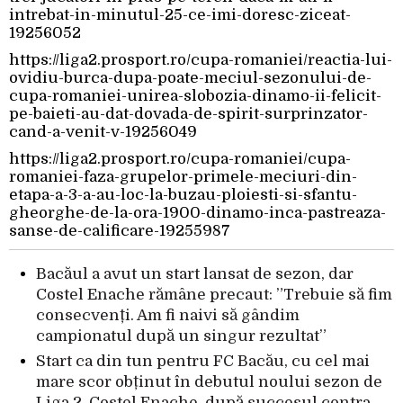
intrebat-in-minutul-25-ce-imi-doresc-ziceat-
19256052
https://liga2.prosport.ro/cupa-romaniei/reactia-lui-
ovidiu-burca-dupa-poate-meciul-sezonului-de-
cupa-romaniei-unirea-slobozia-dinamo-ii-felicit-
pe-baieti-au-dat-dovada-de-spirit-surprinzator-
cand-a-venit-v-19256049
https://liga2.prosport.ro/cupa-romaniei/cupa-
romaniei-faza-grupelor-primele-meciuri-din-
etapa-a-3-a-au-loc-la-buzau-ploiesti-si-sfantu-
gheorghe-de-la-ora-1900-dinamo-inca-pastreaza-
sanse-de-calificare-19255987
Bacăul a avut un start lansat de sezon, dar
Costel Enache rămâne precaut: ”Trebuie să fim
consecvenți. Am fi naivi să gândim
campionatul după un singur rezultat”
Start ca din tun pentru FC Bacău, cu cel mai
mare scor obținut în debutul noului sezon de
Liga 2. Costel Enache, după succesul contra