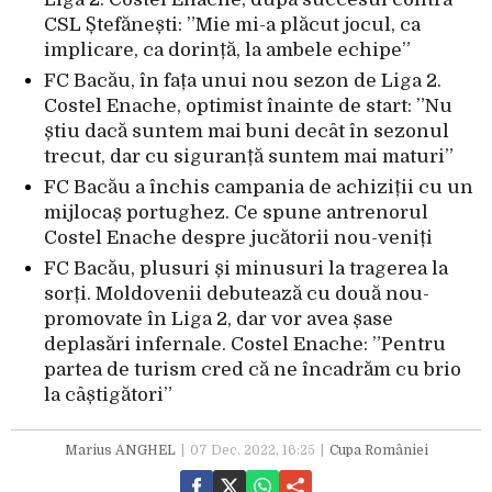
CSL Ștefănești: ”Mie mi-a plăcut jocul, ca
implicare, ca dorință, la ambele echipe”
FC Bacău, în fața unui nou sezon de Liga 2.
Costel Enache, optimist înainte de start: ”Nu
știu dacă suntem mai buni decât în sezonul
trecut, dar cu siguranță suntem mai maturi”
FC Bacău a închis campania de achiziții cu un
mijlocaș portughez. Ce spune antrenorul
Costel Enache despre jucătorii nou-veniți
FC Bacău, plusuri și minusuri la tragerea la
sorți. Moldovenii debutează cu două nou-
promovate în Liga 2, dar vor avea șase
deplasări infernale. Costel Enache: ”Pentru
partea de turism cred că ne încadrăm cu brio
la câștigători”
Marius ANGHEL
07 Dec. 2022, 16:25
Cupa României