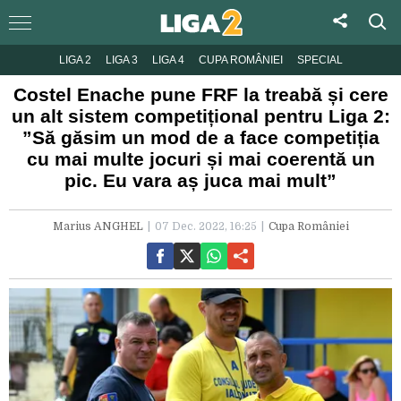
LIGA 2
LIGA 3
LIGA 4
CUPA ROMÂNIEI
SPECIAL
Costel Enache pune FRF la treabă și cere
un alt sistem competițional pentru Liga 2:
”Să găsim un mod de a face competiția
cu mai multe jocuri și mai coerentă un
pic. Eu vara aș juca mai mult”
Marius ANGHEL
07 Dec. 2022, 16:25
Cupa României