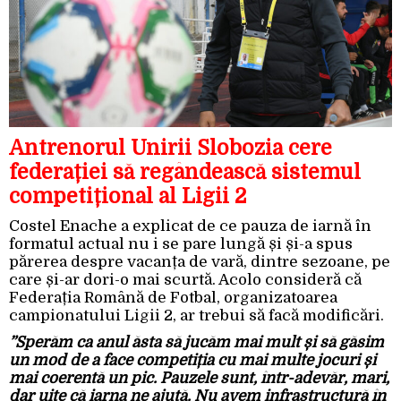
Antrenorul Unirii Slobozia cere
federației să regândească sistemul
competițional al Ligii 2
Costel Enache a explicat de ce pauza de iarnă în
formatul actual nu i se pare lungă și și-a spus
părerea despre vacanța de vară, dintre sezoane, pe
care și-ar dori-o mai scurtă. Acolo consideră că
Federația Română de Fotbal, organizatoarea
campionatului Ligii 2, ar trebui să facă modificări.
”Sperăm ca anul ăsta să jucăm mai mult și să găsim
un mod de a face competiția cu mai multe jocuri și
mai coerentă un pic. Pauzele sunt, într-adevăr, mari,
dar uite că iarna ne ajută. Nu avem infrastructură în