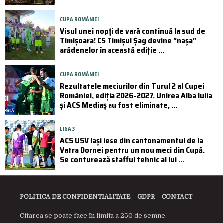
CUPA ROMÂNIEI
Visul unei nopți de vară continuă la sud de
Timișoara! CS Timișul Șag devine ”nașa”
arădenelor în această ediție ...
CUPA ROMÂNIEI
Rezultatele meciurilor din Turul 2 al Cupei
României, ediția 2026-2027. Unirea Alba Iulia
și ACS Mediaș au fost eliminate, ...
LIGA 3
ACS USV Iași iese din cantonamentul de la
Vatra Dornei pentru un nou meci din Cupă.
Se conturează stafful tehnic al lui ...
POLITICA DE CONFIDENTIALITATE
GDPR
CONTACT
Citarea se poate face în limita a 250 de semne.