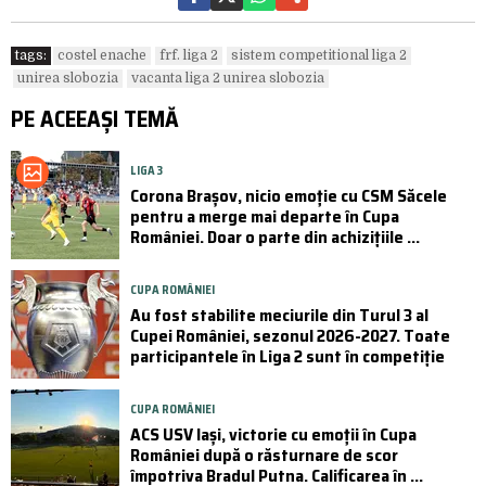
tags:
costel enache
frf. liga 2
sistem competitional liga 2
unirea slobozia
vacanta liga 2 unirea slobozia
PE ACEEAȘI TEMĂ
LIGA 3
Corona Brașov, nicio emoție cu CSM Săcele
pentru a merge mai departe în Cupa
României. Doar o parte din achizițiile ...
CUPA ROMÂNIEI
Au fost stabilite meciurile din Turul 3 al
Cupei României, sezonul 2026-2027. Toate
participantele în Liga 2 sunt în competiție
CUPA ROMÂNIEI
ACS USV Iași, victorie cu emoții în Cupa
României după o răsturnare de scor
împotriva Bradul Putna. Calificarea în ...