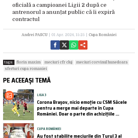
oficială a campioanei Ligii 2 după ce
antrenorul a anunțat public că îi expiră
contractul
Andrei PASCU
01 Apr. 2024, 15:25
Cupa României
tags:
florin maxim
meciuri cfr cluj
meciuri corvinul hunedoara
sferturi cupa romaniei
PE ACEEAȘI TEMĂ
LIGA 3
Corona Brașov, nicio emoție cu CSM Săcele
pentru a merge mai departe în Cupa
României. Doar o parte din achizițiile ...
CUPA ROMÂNIEI
Au fost stabilite meciurile din Turul 3 al