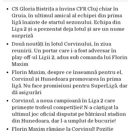
CS Gloria Bistrița a învins CFR Cluj chiar în
Gruia, în ultimul amical al echipei din prima
ligă înainte de startul sezonului. Echipa din
Liga 2 și-a prezentat deja lotul și are un nume
surpriză
Două noutăți în lotul Corvinului, în ziua
reunirii. Un portar care i-a fost adversar în
play-off-ul Ligii 2, adus sub comanda lui Florin
Maxim
Florin Maxim, despre ce înseamnă pentru el,
Corvinul și Hunedoara promovarea în prima
ligă. Nu face promisiuni pentru SuperLigă, dar
dă asigurări
Corvinul, a noua campioană în Liga 2 care
primește trofeul competiției! N-a câștigat la
ultimul joc oficial disputat pe bătrânul stadion
din Hunedoara, dar l-a umplut de bucurie!
Florin Maxim rămâne la Corvinul! Poziție