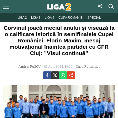
LIGA 2
LIGA 3
LIGA 4
CUPA ROMÂNIEI
SPECIAL
Corvinul joacă meciul anului și visează la
o calificare istorică în semifinalele Cupei
României. Florin Maxim, mesaj
motivațional înaintea partidei cu CFR
Cluj: ”Visul continuă”
Andrei PASCU
01 Apr. 2024, 15:25
Cupa României