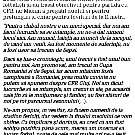
fotbaliști și-au trasat obiectivul pentru partida cu
CFR, iar Maxim a pregătit duelul și pentru
prelungiri și chiar pentru lovituri de la 11 metri.
”Pentru clubul nostru e un meci special, dar noi am
făcut lucrurile să se întâmple, nu ne-a dat nimeni
locul aici. Am muncit, băieții au muncit de la început,
de când am venit. Au fost momente de suferință, nu
a fost ușor să trecem de Sepsi.
Dacă aș lua-o cronologic, anul trecut a fost unul bun
pentru noi. Am promovat, am trecut în Cupa
României și de Sepsi, iar acum întâlnim fosta
campioană a României, prea multe cuvinte nu
putem să spunem despre CFR Cluj. Noi am făcut
lucrurile să se întâmple, am crezut în ele, pe această
cale țin să le mulțumesc și fanilor, au fost alături de
noi pe tot parcursul sezonului
(…).
Ne-am propus, în vestiar, să facem oamenii de la
stadion fericiți, dar vedem la finalul meciului ce vom
obține. Ca implicare și dorință, eu cred că am fost
echipa pozitivă până acum, mereu am încercat să
jucăm fotbal, poate de cele mai multe ori ne-a ieșit,