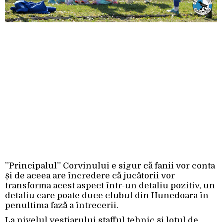
”Principalul” Corvinului e sigur că fanii vor conta
și de aceea are încredere că jucătorii vor
transforma acest aspect într-un detaliu pozitiv, un
detaliu care poate duce clubul din Hunedoara în
penultima fază a întrecerii.
La nivelul vestiarului stafful tehnic și lotul de