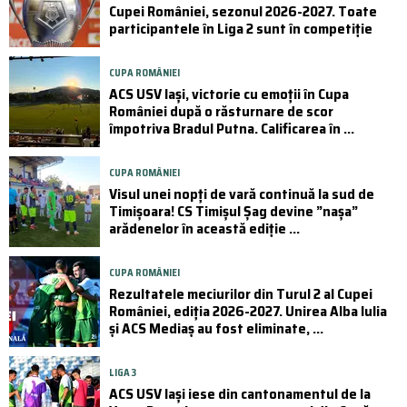
Cupei României, sezonul 2026-2027. Toate
participantele în Liga 2 sunt în competiție
CUPA ROMÂNIEI
ACS USV Iași, victorie cu emoții în Cupa
României după o răsturnare de scor
împotriva Bradul Putna. Calificarea în ...
CUPA ROMÂNIEI
Visul unei nopți de vară continuă la sud de
Timișoara! CS Timișul Șag devine ”nașa”
arădenelor în această ediție ...
CUPA ROMÂNIEI
Rezultatele meciurilor din Turul 2 al Cupei
României, ediția 2026-2027. Unirea Alba Iulia
și ACS Mediaș au fost eliminate, ...
LIGA 3
ACS USV Iași iese din cantonamentul de la