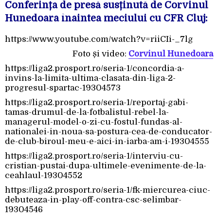
Conferința de presă susținută de Corvinul
Hunedoara înaintea meciului cu CFR Cluj:
https://www.youtube.com/watch?v=riiCIi-_7lg
Foto și video:
Corvinul Hunedoara
https://liga2.prosport.ro/seria-1/concordia-a-
invins-la-limita-ultima-clasata-din-liga-2-
progresul-spartac-19304573
https://liga2.prosport.ro/seria-1/reportaj-gabi-
tamas-drumul-de-la-fotbalistul-rebel-la-
managerul-model-o-zi-cu-fostul-fundas-al-
nationalei-in-noua-sa-postura-cea-de-conducator-
de-club-biroul-meu-e-aici-in-iarba-am-i-19304555
https://liga2.prosport.ro/seria-1/interviu-cu-
cristian-pustai-dupa-ultimele-evenimente-de-la-
ceahlaul-19304552
https://liga2.prosport.ro/seria-1/fk-miercurea-ciuc-
debuteaza-in-play-off-contra-csc-selimbar-
19304546