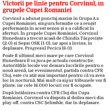
Victorii pe linie pentru Corvinul, în
grupele Cupei României
Corvinul a adunat punctaj maxim în Grupa A a
Cupei României, singura formație ce a reușit
performanța în acest sezon și s-a calificat în
sferturi. În grupele Cupei României, Corvinul
Hunedoara a trecut acasă de Chindia Târgoviște
(2-0) și Sepsi OSK (1-0), iar apoi a învins, în
deplasare, Progresul Pecica (6-0).
Poate fi ultimul meci mare pe care Corvinul
Hunedoara îl va juca pe actuala construcție.
Autoritățile locale vor demara lucrările pentru o
nouă arenă, iar evenimentul, partida contra CFR
Cluj, este cu atât mai important pentru că va avea
loc în nocturnă. Mai mult ca sigur tribunele vor fi
plinte, iar cele 16.000 locuri vor fi ocupate.
După întâlnirea contra CFR Cluj din Cupa
României, Corvinul va disputa al doilea meci din
play-off, contra CSC Șelimbăr, dar în deplasare.