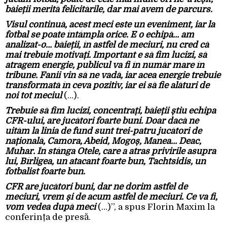
băieții merită felicitările, dar mai avem de parcurs.
Visul continuă, acest meci este un eveniment, iar la
fotbal se poate întâmpla orice. E o echipă… am
analizat-o… băieții, în astfel de meciuri, nu cred că
mai trebuie motivați. Important e să fim lucizi, să
atragem energie, publicul va fi în număr mare în
tribune. Fanii vin să ne vadă, iar acea energie trebuie
transformată în ceva pozitiv, iar ei să fie alături de
noi tot meciul
(…).
Trebuie să fim lucizi, concentrați, băieții știu echipa
CFR-ului, are jucători foarte buni. Doar dacă ne
uităm la linia de fund sunt trei-patru jucători de
națională, Camora, Abeid, Mogoș, Manea… Deac,
Muhar. În stânga Otele, care a atras privirile asupra
lui, Bîrligea, un atacant foarte bun, Tachtsidis, un
fotbalist foarte bun.
CFR are jucători buni, dar ne dorim astfel de
meciuri, vrem și de acum astfel de meciuri. Ce va fi,
vom vedea după meci
(…)”, a spus Florin Maxim la
conferința de presă.