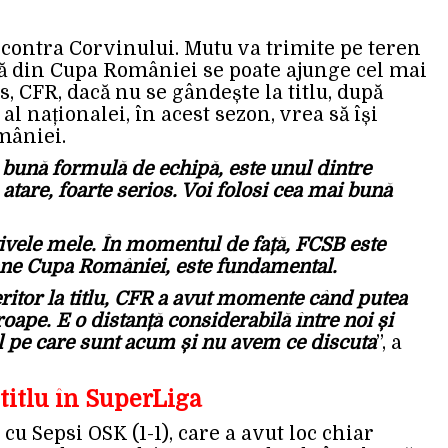
a contra Corvinului. Mutu va trimite pe teren
că din Cupa României se poate ajunge cel mai
, CFR, dacă nu se gândește la titlu, după
al naționalei, în acest sezon, vrea să își
mâniei.
i bună formulă de echipă, este unul dintre
 atare, foarte serios. Voi folosi cea mai bună
ctivele mele. În momentul de față, FCSB este
mâne Cupa României, este fundamental.
itor la titlu, CFR a avut momente când putea
roape. E o distanță considerabilă între noi și
l pe care sunt acum și nu avem ce discuta
”, a
 titlu în SuperLiga
u Sepsi OSK (1-1), care a avut loc chiar