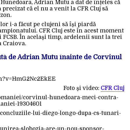
 Hunedoara, Adrian Mutu a dat de înțeles că
 a precizat că el nu a venit la CFR Cluj să
ezon.
r i-a făcut pe clujeni să își piardă
ampionatului. CFR Cluj este în acest moment
i FCSB. În același timp, ardelenii sunt la trei
a Craiova.
ută de Adrian Mutu înainte de Corvinul
tch?v=HmG2Nc2EkEE
Foto și video:
CFR Cluj
-romaniei/corvinul-hunedoara-meci-contra-
maniei-19304601
1/concluziile-lui-diego-longo-dupa-cs-tunari-
-1/unirea-slobozia-are-un-nou-sponsor-