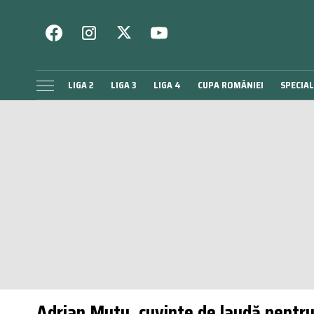
LIGA 2
LIGA 3
LIGA 4
CUPA ROMÂNIEI
SPECIAL
Adrian Mutu, cuvinte de laudă pentru 