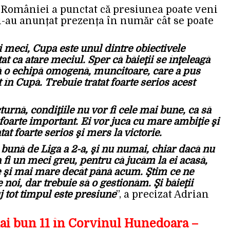
 României a punctat că presiunea poate veni
 și-au anunțat prezența în număr cât se poate
i meci, Cupa este unul dintre obiectivele
tat ca atare meciul. Sper că băieţii se înţeleagă
tă o echipă omogenă, muncitoare, care a pus
 în Cupă. Trebuie tratat foarte serios acest
octurnă, condiţiile nu vor fi cele mai bune, ca să
foarte important. Ei vor juca cu mare ambiţie şi
tat foarte serios şi mers la victorie.
bună de Liga a 2-a, şi nu numai, chiar dacă nu
fi un meci greu, pentru că jucăm la ei acasă,
ie şi mai mare decât până acum. Ştim ce ne
 noi, dar trebuie să o gestionăm. Şi băieţii
j tot timpul este presiune
”, a precizat Adrian
ai bun 11 în Corvinul Hunedoara –