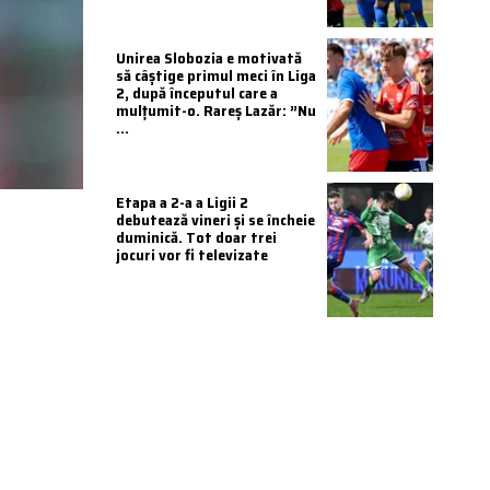
Unirea Slobozia e motivată
să câștige primul meci în Liga
2, după începutul care a
mulțumit-o. Rareș Lazăr: ”Nu
...
Etapa a 2-a a Ligii 2
debutează vineri și se încheie
duminică. Tot doar trei
jocuri vor fi televizate