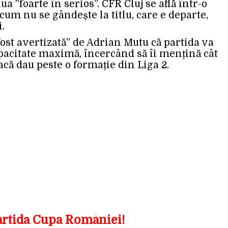
ua ”foarte în serios”. CFR Cluj se află într-o
cum nu se gândește la titlu, care e departe,
.
ost avertizată” de Adrian Mutu că partida va
capacitate maximă, încercând să îi mențină cât
acă dau peste o formație din Liga 2.
partida Cupa României!