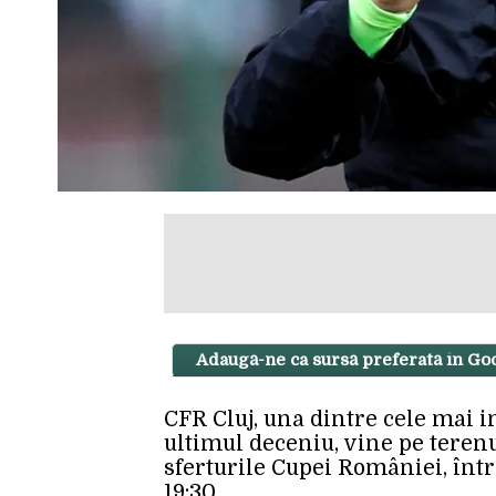
Adaugă-ne ca sursă preferată în Go
CFR Cluj, una dintre cele mai 
ultimul deceniu, vine pe tere
sferturile Cupei României, înt
19:30.