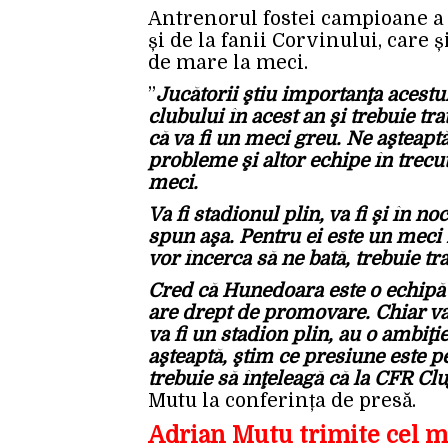
Antrenorul fostei campioane a
și de la fanii Corvinului, care
de mare la meci.
”
Jucătorii ştiu importanţa acestu
clubului în acest an şi trebuie tra
că va fi un meci greu. Ne aşteap
probleme şi altor echipe în trecut
meci.
Va fi stadionul plin, va fi şi în n
spun aşa. Pentru ei este un meci 
vor încerca să ne bată, trebuie tra
Cred că Hunedoara este o echipă 
are drept de promovare. Chiar va 
va fi un stadion plin, au o ambiţ
aşteaptă, ştim ce presiune este pe
trebuie să înţeleagă că la CFR Clu
Mutu la conferința de presă.
Adrian Mutu trimite cel m