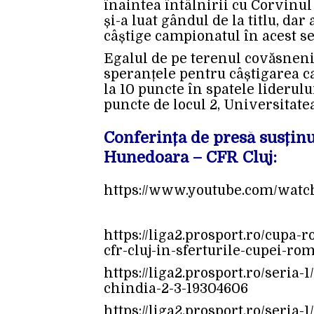
înaintea întâlnirii cu Corvinul
și-a luat gândul de la titlu, dar
câștige campionatul în acest s
Egalul de pe terenul covăsnenilo
speranțele pentru câștigarea c
la 10 puncte în spatele liderulu
puncte de locul 2, Universitate
Conferința de presă susțin
Hunedoara – CFR Cluj:
https://www.youtube.com/wa
https://liga2.prosport.ro/cupa
cfr-cluj-in-sferturile-cupei-ro
https://liga2.prosport.ro/seria-
chindia-2-3-19304606
https://liga2.prosport.ro/seria