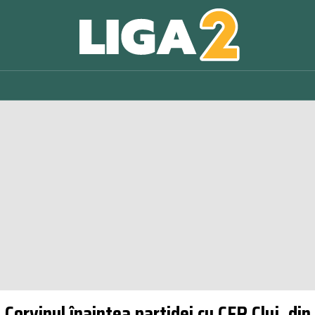
Corvinul înaintea partidei cu CFR Cluj, din