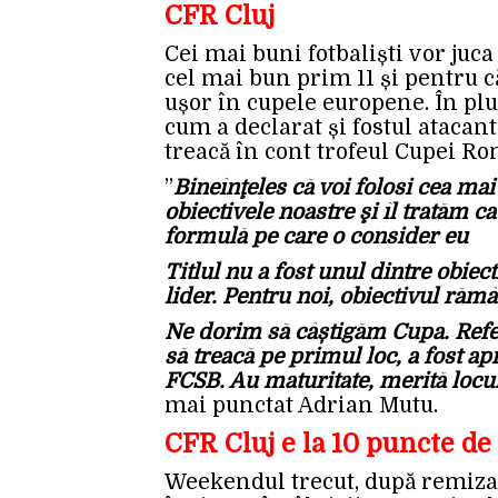
CFR Cluj
Cei mai buni fotbaliști vor juc
cel mai bun prim 11 și pentru 
ușor în cupele europene. În plus
cum a declarat și fostul atacant 
treacă în cont trofeul Cupei Ro
”
Bineînţeles că voi folosi cea ma
obiectivele noastre şi îl tratăm ca
formulă pe care o consider eu
Titlul nu a fost unul dintre obie
lider. Pentru noi, obiectivul ră
Ne dorim să câștigăm Cupa. Refer
să treacă pe primul loc, a fost ap
FCSB. Au maturitate, merită locu
mai punctat Adrian Mutu.
CFR Cluj e la 10 puncte de
Weekendul trecut, după remiza c