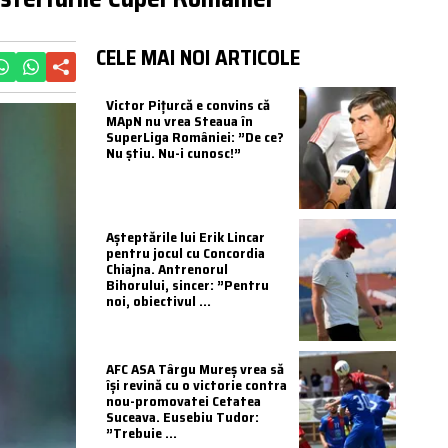
CELE MAI NOI ARTICOLE
Victor Pițurcă e convins că
MApN nu vrea Steaua în
SuperLiga României: ”De ce?
Nu știu. Nu-i cunosc!”
Așteptările lui Erik Lincar
pentru jocul cu Concordia
Chiajna. Antrenorul
Bihorului, sincer: ”Pentru
noi, obiectivul ...
AFC ASA Târgu Mureș vrea să
își revină cu o victorie contra
nou-promovatei Cetatea
Suceava. Eusebiu Tudor:
”Trebuie ...