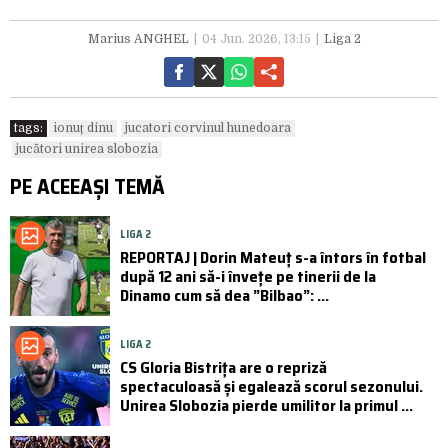
Marius ANGHEL
04 Jun. 2026, 13:15
Liga 2
tags:
ionuț dinu
jucatori corvinul hunedoara
jucători unirea slobozia
PE ACEEAȘI TEMĂ
LIGA 2
REPORTAJ | Dorin Mateuț s-a întors în fotbal
după 12 ani să-i învețe pe tinerii de la
Dinamo cum să dea ”Bilbao”: ...
LIGA 2
CS Gloria Bistrița are o repriză
spectaculoasă și egalează scorul sezonului.
Unirea Slobozia pierde umilitor la primul ...