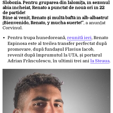
Slobozia. Pentru gruparea din Ialomița, în sezonul
abia încheiat, Renato a punctat de nouă ori în 22
de partide!
Bine ai venit, Renato și multă baftă în alb-albastru!
¡Bienvenido, Renato, y mucha suerte!”
, a anunțat
Corvinul.
Pentru trupa hunedoreană,
reunită ieri
, Renato
Espinosa este al treilea transfer perfectat după
promovare, după fundașul Flavius ​​​​Iacob,
revenit după împrumutul la UTA, și portarul
Adrian Frănculescu, în ultimii trei ani
la Steaua
.