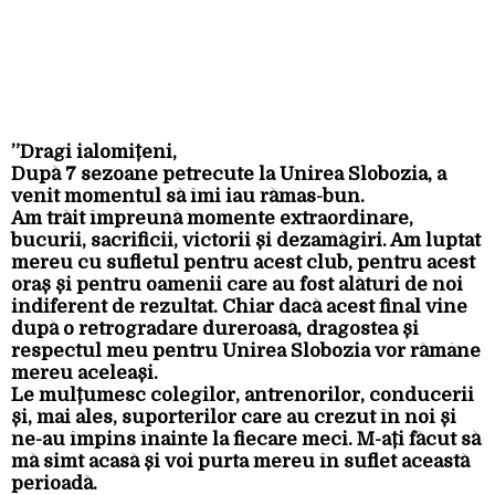
”Dragi ialomițeni,
După 7 sezoane petrecute la Unirea Slobozia, a
venit momentul să îmi iau rămas-bun.
Am trăit împreună momente extraordinare,
bucurii, sacrificii, victorii și dezamăgiri. Am luptat
mereu cu sufletul pentru acest club, pentru acest
oraș și pentru oamenii care au fost alături de noi
indiferent de rezultat. Chiar dacă acest final vine
după o retrogradare dureroasă, dragostea și
respectul meu pentru Unirea Slobozia vor rămâne
mereu aceleași.
Le mulțumesc colegilor, antrenorilor, conducerii
și, mai ales, suporterilor care au crezut în noi și
ne-au împins înainte la fiecare meci. M-ați făcut să
mă simt acasă și voi purta mereu în suflet această
perioadă.