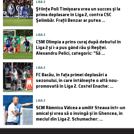
LIGA 2
Știința Poli Timișoara vrea un succes și la
prima deplasare în Liga 2, contra CSC
Șelimbăr. Frații Benzar ar putea ...
LIGA 2
CSM Olimpia a prins curaj după debutul în
Liga 2 și i-a pus gând rău și Reșiței.
Alexandru Pelici, categoric: ”Să ...
LIGA 2
FC Bacău, în fața primei deplasări a
sezonului, în care întâlnește o altă nou-
promovată în Liga 2. Costel Enache: ...
LIGA 2
SCM Râmnicu Vâlcea a umilit Steaua într-un
amical și vrea să o învingă și în Ghencea, în
meciul din Liga 2. Schumacher: ...