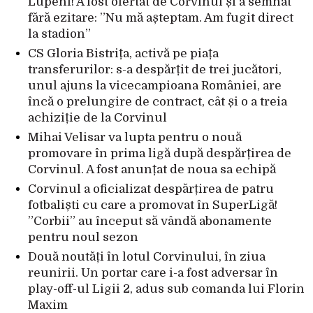
Lupeni! A fost ofertat de Corvinul și a semnat
fără ezitare: ”Nu mă așteptam. Am fugit direct
la stadion”
CS Gloria Bistrița, activă pe piața
transferurilor: s-a despărțit de trei jucători,
unul ajuns la vicecampioana României, are
încă o prelungire de contract, cât și o a treia
achiziție de la Corvinul
Mihai Velisar va lupta pentru o nouă
promovare în prima ligă după despărțirea de
Corvinul. A fost anunțat de noua sa echipă
Corvinul a oficializat despărțirea de patru
fotbaliști cu care a promovat în SuperLigă!
”Corbii” au început să vândă abonamente
pentru noul sezon
Două noutăți în lotul Corvinului, în ziua
reunirii. Un portar care i-a fost adversar în
play-off-ul Ligii 2, adus sub comanda lui Florin
Maxim