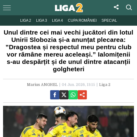
LIGA 2
LIGA 3
LIGA 4
CUPA ROMÂNIEI
SPECIAL
Unul dintre cei mai vechi jucători din lotul
Unirii Slobozia și-a anunțat plecarea:
”Dragostea și respectul meu pentru club
vor rămâne mereu aceleași.” Ialomițenii
s-au despărțit și de unul dintre atacanții
golgheteri
Marius ANGHEL
04 Jun. 2026, 13:15
Liga 2