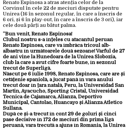
Renato Espinosa a atras atenția celor de la
Corvinul în cele 22 de meciuri disputate pentru
Unirea (16 în sezonul regular, în care a înscris de
6 ori, și 6 în play-out, în care a înscris de 3 ori), iar
cele două părți au bătut palma.
”Bun venit, Renato Espinosa!
Clubul nostru s-a înțeles cu atacantul peruan
Renato Espinosa, care va îmbrăca tricoul alb-
albastru în următoarele două sezoane! Vârful de 27
de ani vine la Hunedoara de la Unirea Slobozia,
club la care a avut cifre foarte bune, în sezonul
trecut de Superligă.
Născut pe 6 iulie 1998, Renato Espinosa, care are și
cetățenie spaniolă, a jucat până în vara anului
trecut doar în țara natală, Peru, la Universidad San
Martin, Ayacucho, Sporting Cristal, Universidad
Tecnica de Cajamarca, Alianza, Deportivo
Municipal, Cantolao, Huancayo și Alianza Atletico
Sullana.
După ce și-a trecut în cont 29 de goluri și cinci
pase decisive în 172 de meciuri din prima ligă
peruană, vara trecută a ajuns în România, la Unirea