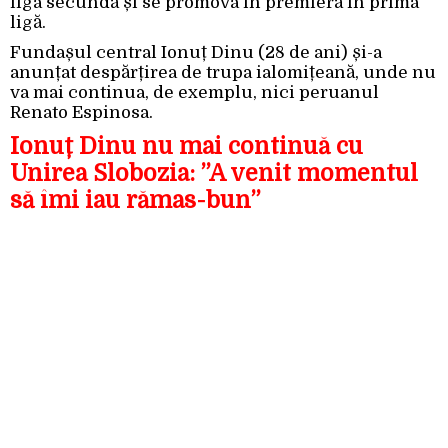
liga secundă și se promova în premieră în prima
ligă.
Fundașul central Ionuț Dinu (28 de ani) și-a
anunțat despărțirea de trupa ialomițeană, unde nu
va mai continua, de exemplu, nici peruanul
Renato Espinosa.
Ionuț Dinu nu mai continuă cu
Unirea Slobozia: ”A venit momentul
să îmi iau rămas-bun”