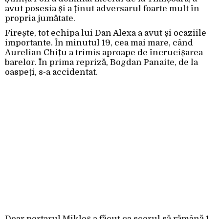
avut posesia și a ținut adversarul foarte mult în
propria jumătate.
Firește, tot echipa lui Dan Alexa a avut și ocaziile
importante. În minutul 19, cea mai mare, când
Aurelian Chițu a trimis aproape de încrucișarea
barelor. În prima repriză, Bogdan Panaite, de la
oaspeți, s-a accidentat.
Doar portarul Mikloș a făcut ca scorul să rămână 1-