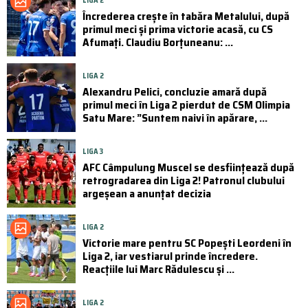
LIGA 2
Încrederea crește în tabăra Metalului, după
primul meci și prima victorie acasă, cu CS
Afumați. Claudiu Borțuneanu: ...
LIGA 2
Alexandru Pelici, concluzie amară după
primul meci în Liga 2 pierdut de CSM Olimpia
Satu Mare: ”Suntem naivi în apărare, ...
LIGA 3
AFC Câmpulung Muscel se desființează după
retrogradarea din Liga 2! Patronul clubului
argeșean a anunțat decizia
LIGA 2
Victorie mare pentru SC Popești Leordeni în
Liga 2, iar vestiarul prinde încredere.
Reacțiile lui Marc Rădulescu și ...
LIGA 2