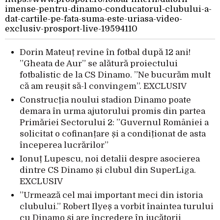
imense-pentru-dinamo-conducatorul-clubului-a-
dat-cartile-pe-fata-suma-este-uriasa-video-
exclusiv-prosport-live-19594110
Dorin Mateuț revine în fotbal după 12 ani!
”Gheata de Aur” se alătură proiectului
fotbalistic de la CS Dinamo. ”Ne bucurăm mult
că am reușit să-l convingem”. EXCLUSIV
Construcția noului stadion Dinamo poate
demara în urma ajutorului promis din partea
Primăriei Sectorului 2: ”Guvernul României a
solicitat o cofinanțare și a condiționat de asta
începerea lucrărilor”
Ionuț Lupescu, noi detalii despre asocierea
dintre CS Dinamo și clubul din SuperLiga.
EXCLUSIV
”Urmează cel mai important meci din istoria
clubului.” Robert Ilyeș a vorbit înaintea turului
cu Dinamo și are încredere în jucătorii