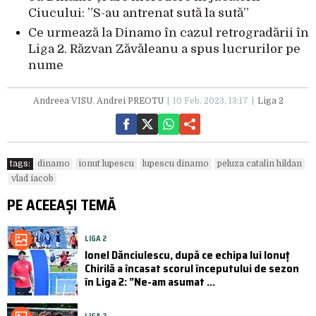
Ciucului: ”S-au antrenat sută la sută”
Ce urmează la Dinamo în cazul retrogradării în
Liga 2. Răzvan Zăvăleanu a spus lucrurilor pe
nume
Andreea VISU
,
Andrei PREOTU
10 Feb. 2023, 13:17
Liga 2
tags:
dinamo
ionut lupescu
lupescu dinamo
peluza catalin hildan
vlad iacob
PE ACEEAȘI TEMĂ
LIGA 2
Ionel Dănciulescu, după ce echipa lui Ionuț
Chirilă a încasat scorul începutului de sezon
în Liga 2: ”Ne-am asumat ...