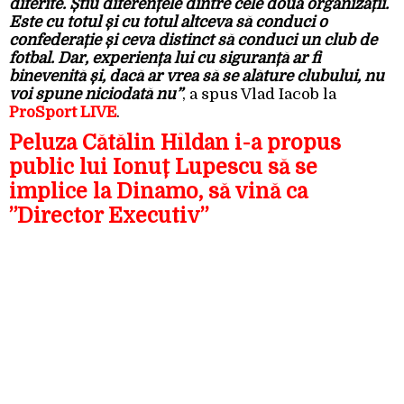
diferite. Știu diferențele dintre cele două organizații.
Este cu totul și cu totul altceva să conduci o
confederație și ceva distinct să conduci un club de
fotbal. Dar, experiența lui cu siguranță ar fi
binevenită și, dacă ar vrea să se alăture clubului, nu
voi spune niciodată nu”
, a spus Vlad Iacob la
ProSport LIVE
.
Peluza Cătălin Hîldan i-a propus
public lui Ionuț Lupescu să se
implice la Dinamo, să vină ca
”Director Executiv”