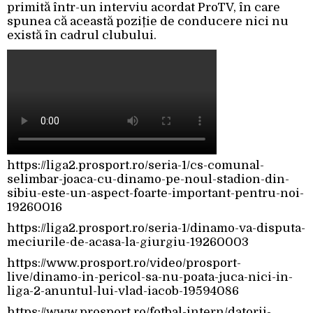
primită într-un interviu acordat ProTV, în care
spunea că această poziție de conducere nici nu
există în cadrul clubului.
https://liga2.prosport.ro/seria-1/cs-comunal-
selimbar-joaca-cu-dinamo-pe-noul-stadion-din-
sibiu-este-un-aspect-foarte-important-pentru-noi-
19260016
https://liga2.prosport.ro/seria-1/dinamo-va-disputa-
meciurile-de-acasa-la-giurgiu-19260003
https://www.prosport.ro/video/prosport-
live/dinamo-in-pericol-sa-nu-poata-juca-nici-in-
liga-2-anuntul-lui-vlad-iacob-19594086
https://www.prosport.ro/fotbal-intern/datorii-