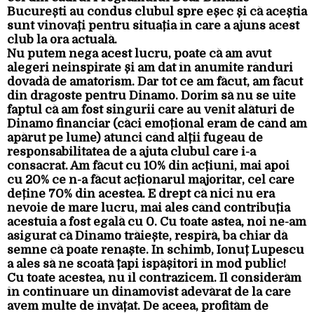
București au condus clubul spre eșec și că aceștia
sunt vinovați pentru situația în care a ajuns acest
club la ora actuală.
Nu putem nega acest lucru, poate că am avut
alegeri neinspirate și am dat în anumite rânduri
dovadă de amatorism. Dar tot ce am făcut, am făcut
din dragoste pentru Dinamo. Dorim să nu se uite
faptul că am fost singurii care au venit alături de
Dinamo financiar (căci emoțional eram de când am
apărut pe lume) atunci când alții fugeau de
responsabilitatea de a ajuta clubul care i-a
consacrat. Am făcut cu 10% din acțiuni, mai apoi
cu 20% ce n-a făcut acționarul majoritar, cel care
deține 70% din acestea. E drept că nici nu era
nevoie de mare lucru, mai ales când contribuția
acestuia a fost egală cu 0. Cu toate astea, noi ne-am
asigurat că Dinamo trăiește, respiră, ba chiar dă
semne că poate renaște. În schimb, Ionuț Lupescu
a ales să ne scoată țapi ispășitori în mod public!
Cu toate acestea, nu îl contrazicem. Îl considerăm
în continuare un dinamovist adevărat de la care
avem multe de învățat. De aceea, profităm de