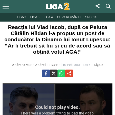
LIGA 2
LIGA 3
LIGA 4
CUPA ROMÂNIEI
SPECIAL
Reacția lui Vlad Iacob, după ce Peluza
Cătălin Hîldan i-a propus un post de
conducător la Dinamo lui Ionuț Lupescu:
”Ar fi trebuit să fiu și eu de acord sau să
obțină votul AGA!”
Andreea VISU
,
Andrei PREOTU
10 Feb. 2023, 13:17
Liga 2
Could not play video.
There was a problem trying to load the video.