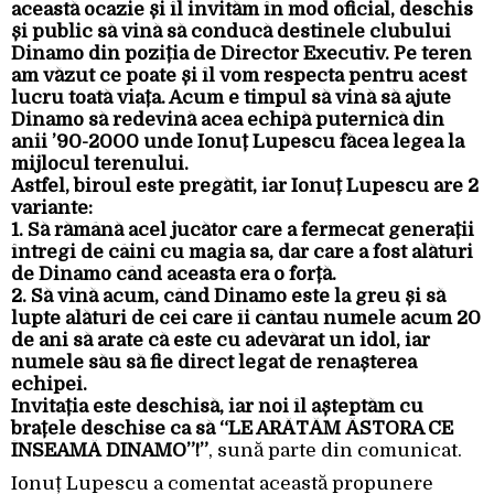
această ocazie și îl invităm în mod oficial, deschis
și public să vină să conducă destinele clubului
Dinamo din poziția de Director Executiv. Pe teren
am văzut ce poate și îl vom respecta pentru acest
lucru toată viața. Acum e timpul să vină să ajute
Dinamo să redevină acea echipă puternică din
anii ’90-2000 unde Ionuț Lupescu făcea legea la
mijlocul terenului.
Astfel, biroul este pregătit, iar Ionuț Lupescu are 2
variante:
1. Să rămână acel jucător care a fermecat generații
întregi de câini cu magia sa, dar care a fost alături
de Dinamo când aceasta era o forță.
2. Să vină acum, când Dinamo este la greu și să
lupte alături de cei care îi cântau numele acum 20
de ani să arate că este cu adevărat un idol, iar
numele său să fie direct legat de renașterea
echipei.
Invitația este deschisă, iar noi îl așteptăm cu
brațele deschise ca să “LE ARĂTĂM ĂSTORA CE
ÎNSEAMĂ DINAMO”!”
, sună parte din comunicat.
Ionuț Lupescu a comentat această propunere