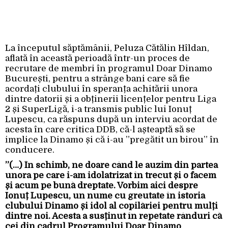
La începutul săptămânii, Peluza Cătălin Hîldan,
aflată în această perioadă într-un proces de
recrutare de membri în programul Doar Dinamo
București, pentru a strânge bani care să fie
acordați clubului în speranța achitării unora
dintre datorii și a obținerii licențelor pentru Liga
2 și SuperLigă, i-a transmis public lui Ionuț
Lupescu, ca răspuns după un interviu acordat de
acesta în care critica DDB, că-l așteaptă să se
implice la Dinamo și că i-au ”pregătit un birou” în
conducere.
”(…) În schimb, ne doare când le auzim din partea
unora pe care i-am idolatrizat în trecut și o facem
și acum pe bună dreptate. Vorbim aici despre
Ionuț Lupescu, un nume cu greutate în istoria
clubului Dinamo și idol al copilăriei pentru mulți
dintre noi. Acesta a susținut în repetate rânduri că
cei din cadrul Programului Doar Dinamo