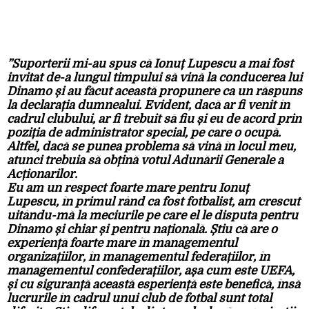
”Suporterii mi-au spus că Ionuț Lupescu a mai fost
invitat de-a lungul timpului să vină la conducerea lui
Dinamo și au făcut această propunere ca un răspuns
la declarația dumnealui. Evident, dacă ar fi venit în
cadrul clubului, ar fi trebuit să fiu și eu de acord prin
poziția de administrator special, pe care o ocupă.
Altfel, dacă se punea problema să vină în locul meu,
atunci trebuia să obțină votul Adunării Generale a
Acționarilor.
Eu am un respect foarte mare pentru Ionuț
Lupescu, în primul rând ca fost fotbalist, am crescut
uitându-mă la meciurile pe care el le disputa pentru
Dinamo și chiar și pentru națională. Știu că are o
experiență foarte mare în managementul
organizațiilor, în managementul federațiilor, în
managementul confederațiilor, așa cum este UEFA,
și cu siguranță această esperiență este benefică, însă
lucrurile în cadrul unui club de fotbal sunt total