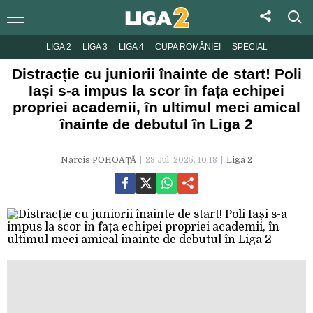
LIGA 2
LIGA 3
LIGA 4
CUPA ROMÂNIEI
SPECIAL
Distracție cu juniorii înainte de start! Poli
Iași s-a impus la scor în fața echipei
propriei academii, în ultimul meci amical
înainte de debutul în Liga 2
Narcis POHOAȚĂ
28 Jul. 2025, 10:18
Liga 2