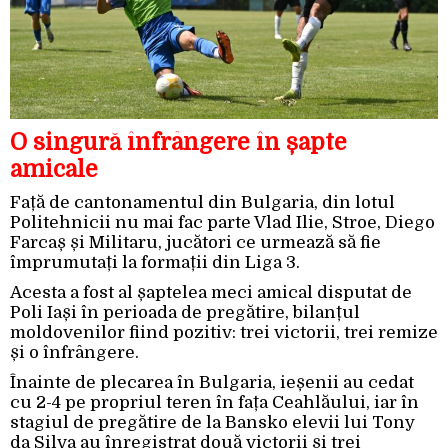
O singură înfrângere în șapte
amicale
Față de cantonamentul din Bulgaria, din lotul
Politehnicii nu mai fac parte Vlad Ilie, Stroe, Diego
Farcaș și Militaru, jucători ce urmează să fie
împrumutați la formații din Liga 3.
Acesta a fost al șaptelea meci amical disputat de
Poli Iași în perioada de pregătire, bilanțul
moldovenilor fiind pozitiv: trei victorii, trei remize
și o înfrângere.
Înainte de plecarea în Bulgaria, ieșenii au cedat
cu 2-4 pe propriul teren în fața Ceahlăului, iar în
stagiul de pregătire de la Bansko elevii lui Tony
da Silva au înregistrat două victorii și trei