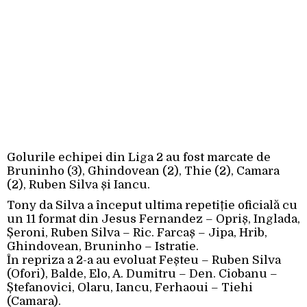
Golurile echipei din Liga 2 au fost marcate de
Bruninho (3), Ghindovean (2), Thie (2), Camara
(2), Ruben Silva și Iancu.
Tony da Silva a început ultima repetiție oficială cu
un 11 format din Jesus Fernandez – Opriș, Inglada,
Șeroni, Ruben Silva – Ric. Farcaș – Jipa, Hrib,
Ghindovean, Bruninho – Istratie.
În repriza a 2-a au evoluat Feșteu – Ruben Silva
(Ofori), Balde, Elo, A. Dumitru – Den. Ciobanu –
Ștefanovici, Olaru, Iancu, Ferhaoui – Tiehi
(Camara).