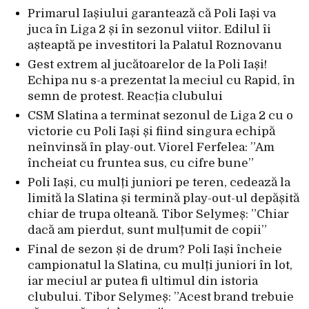
Primarul Iașiului garantează că Poli Iași va
juca în Liga 2 și în sezonul viitor. Edilul îi
așteaptă pe investitori la Palatul Roznovanu
Gest extrem al jucătoarelor de la Poli Iași!
Echipa nu s-a prezentat la meciul cu Rapid, în
semn de protest. Reacția clubului
CSM Slatina a terminat sezonul de Liga 2 cu o
victorie cu Poli Iași și fiind singura echipă
neînvinsă în play-out. Viorel Ferfelea: ”Am
încheiat cu fruntea sus, cu cifre bune”
Poli Iași, cu mulți juniori pe teren, cedează la
limită la Slatina și termină play-out-ul depășită
chiar de trupa olteană. Tibor Selymeș: ”Chiar
dacă am pierdut, sunt mulțumit de copii”
Final de sezon și de drum? Poli Iași încheie
campionatul la Slatina, cu mulți juniori în lot,
iar meciul ar putea fi ultimul din istoria
clubului. Tibor Selymeș: ”Acest brand trebuie