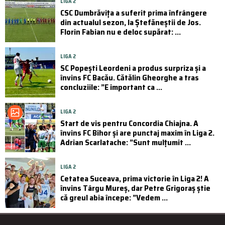
LIGA 2
CSC Dumbrăvița a suferit prima înfrângere
din actualul sezon, la Ștefăneștii de Jos.
Florin Fabian nu e deloc supărat: ...
LIGA 2
SC Popești Leordeni a produs surpriza și a
învins FC Bacău. Cătălin Gheorghe a tras
concluziile: ”E important ca ...
LIGA 2
Start de vis pentru Concordia Chiajna. A
învins FC Bihor și are punctaj maxim în Liga 2.
Adrian Scarlatache: ”Sunt mulțumit ...
LIGA 2
Cetatea Suceava, prima victorie în Liga 2! A
învins Târgu Mureș, dar Petre Grigoraș știe
că greul abia începe: ”Vedem ...