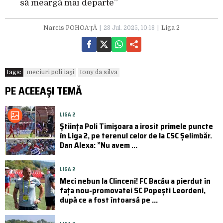
să meargă mai departe”
Narcis POHOAȚĂ
28 Jul. 2025, 10:18
Liga 2
tags:
meciuri poli iași
tony da silva
PE ACEEAȘI TEMĂ
LIGA 2
Știința Poli Timișoara a irosit primele puncte
în Liga 2, pe terenul celor de la CSC Șelimbăr.
Dan Alexa: ”Nu avem ...
LIGA 2
Meci nebun la Clinceni! FC Bacău a pierdut în
fața nou-promovatei SC Popești Leordeni,
după ce a fost întoarsă pe ...