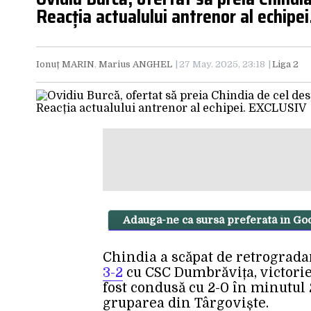
Reacția actualului antrenor al echipe
Ionuț MARIN
,
Marius ANGHEL
27 May. 2025, 23:18
Liga 2
Adaugă-ne ca sursă preferată în Go
Chindia a scăpat de retrogradar
3-2
cu CSC Dumbrăvița, victorie
fost condusă cu 2-0 în minutul 2
gruparea din Târgoviște.