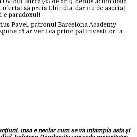
 că Ovidiu Burcă (45 de ani), demis acum două
st ofertat să preia Chindia, dar nu de asociați
ci e paradoxul!
Marius Pavel, patronul Barcelona Academy
pune că ar veni ca principal investitor la
acțiuni, însă e neclar cum se va întâmpla asta și