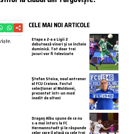
CELE MAI NOI ARTICOLE
Etapa a 2-a a Ligii 2
debutează vineri și se încheie
duminică. Tot doar trei
jocuri vor fi televizate
Ștefan Stoica, noul antrenor
al FCU Craiova. Fostul
selecționer al Moldovei,
prezentat într-un mod
inedit de olteni
Dragoș Albu spune de ce nu
s-a mai întors la FC
Hermannstadt și le răspunde
celor care îl atacă cu cele trei