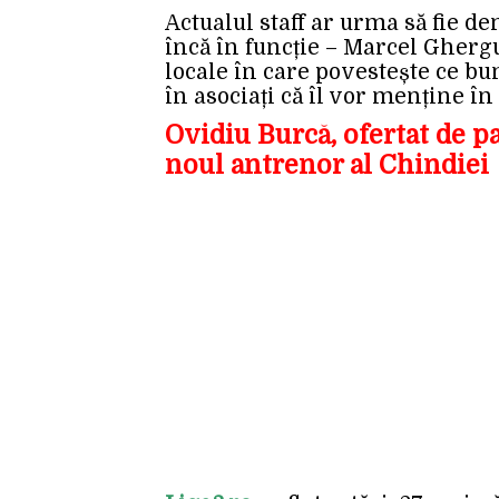
Actualul staff ar urma să fie de
încă în funcție – Marcel Ghergu
locale în care povestește ce bu
în asociați că îl vor menține în 
Ovidiu Burcă, ofertat de p
noul antrenor al Chindiei