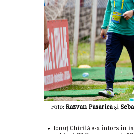
Foto:
Răzvan Păsărică
și
Seba
Ionuț Chirilă s-a întors în 