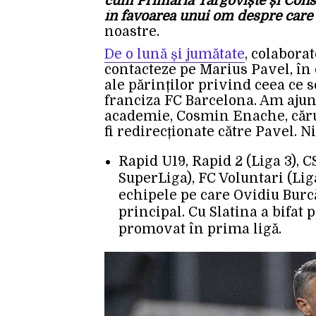
cum Primăria Târgoviște și Cons
în favoarea unui om despre care
noastre.
De o lună și jumătate
, colabora
contacteze pe Marius Pavel, în
ale părinților privind ceea ce 
franciza FC Barcelona. Am ajun
academie, Cosmin Enache, cărui
fi redirecționate către Pavel. 
Rapid U19, Rapid 2 (Liga 3), C
SuperLiga), FC Voluntari (Liga
echipele pe care Ovidiu Burcă
principal. Cu Slatina a bifat
promovat în prima ligă.