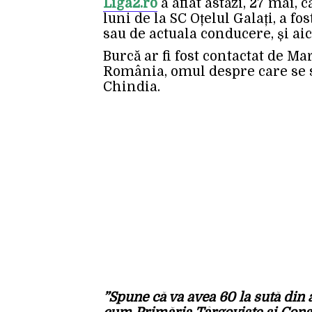
Liga2.ro
a aflat astăzi, 27 mai,
luni de la SC Oțelul Galați, a fo
sau de actuala conducere, și ai
Burcă ar fi fost contactat de 
România, omul despre care se s
Chindia.
”Spune că va avea 60 la sută din 