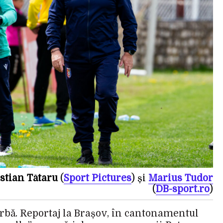
stian Tătaru
(
Sport Pictures
) și
Marius Tudor
(
DB-sport.ro
)
iarbă. Reportaj la Brașov, în cantonamentul