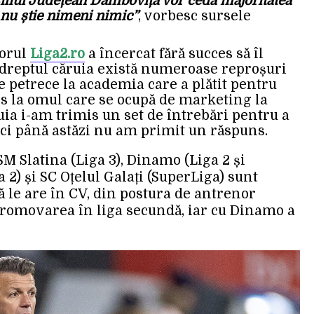
iliul Județean Dâmbovița vor ceda majoritatea
 nu știe nimeni nimic”
, vorbesc sursele
torul
Liga2.ro
a încercat fără succes să îl
 dreptul căruia există numeroase reproșuri
se petrece la academia care a plătit pentru
s la omul care se ocupă de marketing la
a i-am trimis un set de întrebări pentru a
Nici până astăzi nu am primit un răspuns.
SM Slatina (Liga 3), Dinamo (Liga 2 și
 2) și SC Oțelul Galați (SuperLiga) sunt
 le are în CV, din postura de antrenor
 promovarea în liga secundă, iar cu Dinamo a