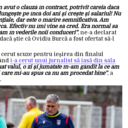
m avut o clauză în contract, potrivit căreia dacă
ungește pe încă doi ani și crește și salariul! Nu
nțiale, dar este o mărire semnificativă. Am
că. Efectiv nu îmi vine să cred. Era normal să
răm în vederile noii conduceri”
, ne-a declarat
acă știe că Ovidiu Burcă a fost ofertat să-l
 cerut scuze pentru ieșirea din finalul
când
i-a cerut unui jurnalist să iasă din sala
at valul, o zi și jumătate m-am gândit la ce am
i care mi-au spus că nu am procedat bine”
, a
.