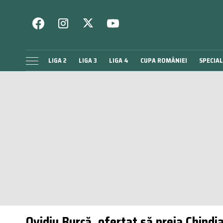
LIGA 2
LIGA 3
LIGA 4
CUPA ROMÂNIEI
SPECIAL
Ovidiu Burcă, ofertat să preia Chindia