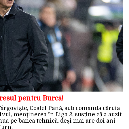
eresul pentru Burcă!
Târgoviște, Costel Pană, sub comanda căruia
ivul, menținerea în Liga 2, susține că a auzit
nua pe banca tehnică, deși mai are doi ani
Turn.