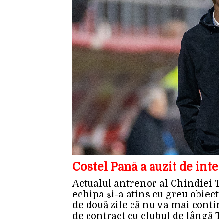
Costel Pană a auzit de int
Actualul antrenor al Chindiei 
echipa și-a atins cu greu obiect
de două zile că nu va mai conti
de contract cu clubul de lângă 