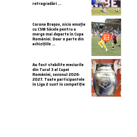
retrogradări ...
Corona Brașov, nicio emoție
cu CSM Săcele pentru a
merge mai departe în Cupa
României. Doar o parte din
achizițiile ...
Au fost stabilite meciurile
din Turul 3 al Cupei
României, sezonul 2026-
2027. Toate participantele
în Liga 2 sunt în competiție