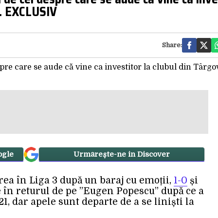
i. EXCLUSIV
Share:
ogle
Urmărește-ne in Discover
ea în Liga 3 după un baraj cu emoții,
1-0
și
 în returul de pe ”Eugen Popescu” după ce a
1, dar apele sunt departe de a se liniști la