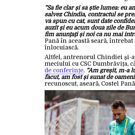
”Să fie clar și să știe lumea: eu a
salvez Chindia, contractul se prel
vă spun cu cât, sunt date confide
auzit și eu acum două zile de Bur
fim anunțați și noi că nu mai int
Pană în această seară, întrebat d
înlocuiască.
Altfel, antrenorul Chindiei și-a
meciului cu CSC Dumbrăvița, 
de conferințe
.
”Am greșit, m-a lu
făcut, am fost și sunat de oamen
recunoscut, aseară, Costel Pană