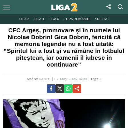
LIGA 2
LIGA 3
LIGA 4
CUPA ROMÂNIEI
SPECIAL
CFC Argeș, promovare și în numele lui
Nicolae Dobrin! Gica Dobrin, fericită că
memoria legendei nu a fost uitată:
”Spiritul lui a fost şi va rămâne în fotbalul
piteştean, iar oamenii îl iubesc în
continuare”
Andrei PASCU
07 May. 2025, 15:29
Liga 2