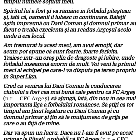
timpul numele soţului meu.
Spiritul lui a fost şi va rămâne în fotbalul piteştean
şi, iată că, oamenii îl iubesc în continuare. Băieţii
ăştia împreună cu Dani Coman şi domnul primar au
făcut o treabă excelentă şi au readus Argeşul acolo
unde îi era locul.
Am tremurat la acest meci, am avut emoţii, dar
acum pot spune că sunt foarte, foarte fericită.
Trăiesc într-un oraş plin de dragoste şi iubire, unde
fotbalul înseamnă enorm de mult. Voi veni la primul
meci al echipei pe care-l va disputa pe teren propriu
în SuperLiga.
Cred că venirea lui Dani Coman la conducerea
clubului a fost cea mai bună cale pentru ca FC Argeş
(n.r. – CFC Argeș)
să ajungă, iată, din nou în cea mai
importantă ligă a fotbalului românesc. Să ştiţi că tot
timpul am ţinut legătura cu Dani Coman şi cu
domnul primar şi ţin să le mulţumesc de grija pe
care o au faţă de mine.
Dar vă spun un lucru. Dacă nu l-am fi avut pe acest
primar la Piteşti, probabil că FC Argeş
(n.r. – CFC