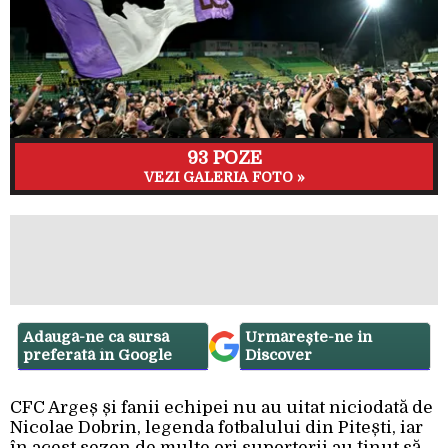
93 POZE
VEZI GALERIA FOTO »
Adaugă-ne ca sursă
Urmărește-ne in
preferată în Google
Discover
CFC Argeș și fanii echipei nu au uitat niciodată de
Nicolae Dobrin, legenda fotbalului din Pitești, iar
în acest sezon de multe ori suporterii au ținut să