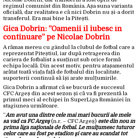
regimul comunist din România. Așa suna varianta
oficială, dar realitatea e că nici Dobrin nu și-a dorit
transferul. Era mai bine la Pitești.
Gica Dobrin: ”Oamenii îl iubesc în
continuare” pe Nicolae Dobrin
A rămas mereu cu gândul la clubul de fotbal care a
reprezentat Piteștiul, iar după retragerea din
cariera de fotbalist a susținut sub orice formă
echipa locală. Din acest motiv, pentru atașamentul
arătat toată viața față de fotbalul din localitate,
suporterii continuă să își arate mulțumirile.
Gica Dobrin a afirmat că se bucură de succesul
CFC Argeș din acest sezon și că va fi prezentă la
primul meci al echipei în SuperLiga României în
stagiunea următoare.
”
Am avut una dintre cele mai mari bucurii ale mele
să văd că FC Argeş
(n.r. – CFC Argeș)
este din nou în
prima ligă naţională de fotbal. Le mulţumesc tuturor
celor care au fost pe stadion şi care au scandat tot