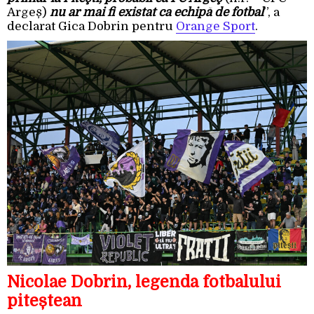
Argeș)
nu ar mai fi existat ca echipă de fotbal
”, a
declarat Gica Dobrin pentru
Orange Sport
.
Nicolae Dobrin, legenda fotbalului
piteștean