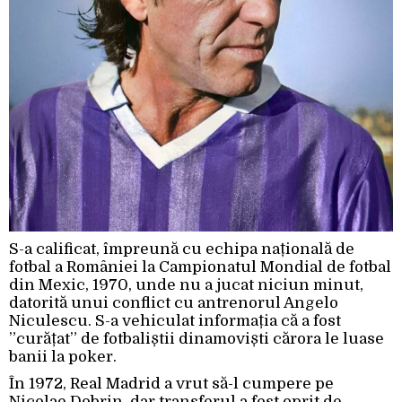
S-a calificat, împreună cu echipa națională de
fotbal a României la Campionatul Mondial de fotbal
din Mexic, 1970, unde nu a jucat niciun minut,
datorită unui conflict cu antrenorul Angelo
Niculescu. S-a vehiculat informația că a fost
”curățat” de fotbaliștii dinamoviști cărora le luase
banii la poker.
În 1972, Real Madrid a vrut să-l cumpere pe
Nicolae Dobrin, dar transferul a fost oprit de