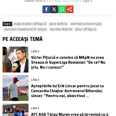
Andrei PASCU
07 May. 2025, 15:29
Liga 2
tags:
etapa 8 play-off liga 2
gica dobrin
meciuri acsm reșița
meciuri campionii fc arges
nicolae dobrin
play-off liga 2
PE ACEEAȘI TEMĂ
LIGA 2
Victor Pițurcă e convins că MApN nu vrea
Steaua în SuperLiga României: ”De ce? Nu
știu. Nu-i cunosc!”
LIGA 2
Așteptările lui Erik Lincar pentru jocul cu
Concordia Chiajna. Antrenorul Bihorului,
sincer: ”Pentru noi, obiectivul ...
LIGA 2
AFC ASA Târgu Mureș vrea să își revină cu o