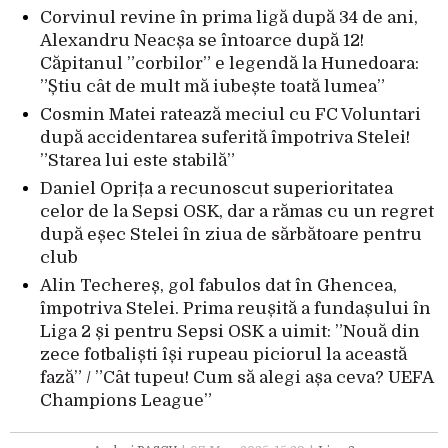
Corvinul revine în prima ligă după 34 de ani,
Alexandru Neacșa se întoarce după 12!
Căpitanul ”corbilor” e legendă la Hunedoara:
”Știu cât de mult mă iubește toată lumea”
Cosmin Matei ratează meciul cu FC Voluntari
după accidentarea suferită împotriva Stelei!
”Starea lui este stabilă”
Daniel Oprița a recunoscut superioritatea
celor de la Sepsi OSK, dar a rămas cu un regret
după eșec Stelei în ziua de sărbătoare pentru
club
Alin Techereș, gol fabulos dat în Ghencea,
împotriva Stelei. Prima reușită a fundașului în
Liga 2 și pentru Sepsi OSK a uimit: ”Nouă din
zece fotbaliști își rupeau piciorul la această
fază” / ”Cât tupeu! Cum să alegi așa ceva? UEFA
Champions League”