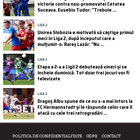
victorie contra nou-promovatei Cetatea
Suceava. Eusebiu Tudor: ”Trebuie ...
LIGA 2
Unirea Slobozia e motivată să câștige primul
meci în Liga 2, după începutul care a
mulțumit-o. Rareș Lazăr: ”Nu ...
LIGA 2
Etapa a 2-a a Ligii 2 debutează vineri și se
încheie duminică. Tot doar trei jocuri vor fi
televizate
LIGA 2
Dragoș Albu spune de ce nu s-a mai întors la
FC Hermannstadt și le răspunde celor care îl
atacă cu cele trei retrogradări ...
POLITICA DE CONFIDENTIALITATE
GDPR
CONTACT