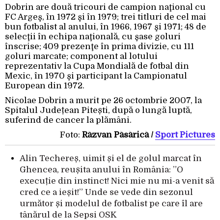
Dobrin are două tricouri de campion naţional cu
FC Argeş, în 1972 şi în 1979; trei titluri de cel mai
bun fotbalist al anului, în 1966, 1967 şi 1971; 48 de
selecţii în echipa naţională, cu şase goluri
înscrise; 409 prezenţe în prima divizie, cu 111
goluri marcate; component al lotului
reprezentativ la Cupa Mondială de fotbal din
Mexic, în 1970 şi participant la Campionatul
European din 1972.
Nicolae Dobrin a murit pe 26 octombrie 2007, la
Spitalul Județean Pitești, după o lungă luptă,
suferind de cancer la plămâni.
Foto:
Răzvan Păsărică /
Sport Pictures
Alin Techereș, uimit și el de golul marcat în
Ghencea, reușita anului în România: ”O
execuție din instinct! Nici mie nu mi-a venit să
cred ce a ieșit!” Unde se vede din sezonul
următor și modelul de fotbalist pe care îl are
tânărul de la Sepsi OSK