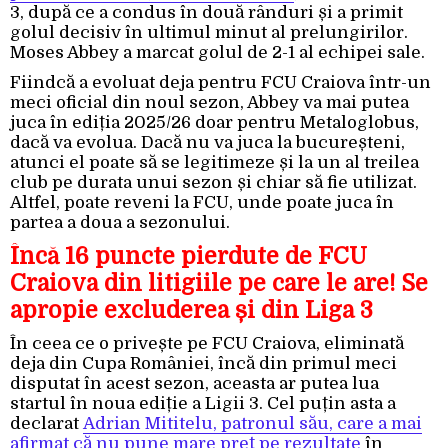
3, după ce a condus în două rânduri și a primit
golul decisiv în ultimul minut al prelungirilor.
Moses Abbey a marcat golul de 2-1 al echipei sale.
Fiindcă a evoluat deja pentru FCU Craiova într-un
meci oficial din noul sezon, Abbey va mai putea
juca în ediția 2025/26 doar pentru Metaloglobus,
dacă va evolua. Dacă nu va juca la bucureșteni,
atunci el poate să se legitimeze și la un al treilea
club pe durata unui sezon și chiar să fie utilizat.
Altfel, poate reveni la FCU, unde poate juca în
partea a doua a sezonului.
Încă 16 puncte pierdute de FCU
Craiova din litigiile pe care le are! Se
apropie excluderea și din Liga 3
În ceea ce o privește pe FCU Craiova, eliminată
deja din Cupa României, încă din primul meci
disputat în acest sezon, aceasta ar putea lua
startul în noua ediție a Ligii 3. Cel puțin asta a
declarat
Adrian Mititelu, patronul său, care a mai
afirmat că nu pune mare preț pe rezultate
în