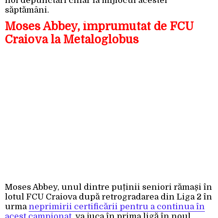
noi depunctări chiar la mijlocul acestei
săptămâni.
Moses Abbey, împrumutat de FCU
Craiova la Metaloglobus
Moses Abbey, unul dintre puținii seniori rămași în
lotul FCU Craiova după retrogradarea din Liga 2 în
urma
neprimirii certificării pentru a continua în
acest campionat
, va juca în prima ligă în noul