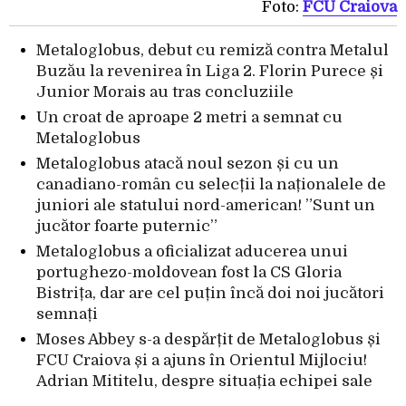
Foto:
FCU Craiova
Metaloglobus, debut cu remiză contra Metalul
Buzău la revenirea în Liga 2. Florin Purece și
Junior Morais au tras concluziile
Un croat de aproape 2 metri a semnat cu
Metaloglobus
Metaloglobus atacă noul sezon și cu un
canadiano-român cu selecții la naționalele de
juniori ale statului nord-american! ”Sunt un
jucător foarte puternic”
Metaloglobus a oficializat aducerea unui
portughezo-moldovean fost la CS Gloria
Bistrița, dar are cel puțin încă doi noi jucători
semnați
Moses Abbey s-a despărțit de Metaloglobus și
FCU Craiova și a ajuns în Orientul Mijlociu!
Adrian Mititelu, despre situația echipei sale