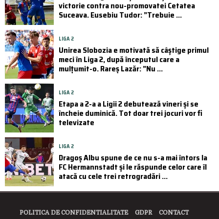
victorie contra nou-promovatei Cetatea
Suceava. Eusebiu Tudor: ”Trebuie ...
LIGA 2
Unirea Slobozia e motivată să câștige primul
meci în Liga 2, după începutul care a
mulțumit-o. Rareș Lazăr: ”Nu ...
LIGA 2
Etapa a 2-a a Ligii 2 debutează vineri și se
încheie duminică. Tot doar trei jocuri vor fi
televizate
LIGA 2
Dragoș Albu spune de ce nu s-a mai întors la
FC Hermannstadt și le răspunde celor care îl
atacă cu cele trei retrogradări ...
POLITICA DE CONFIDENTIALITATE
GDPR
CONTACT