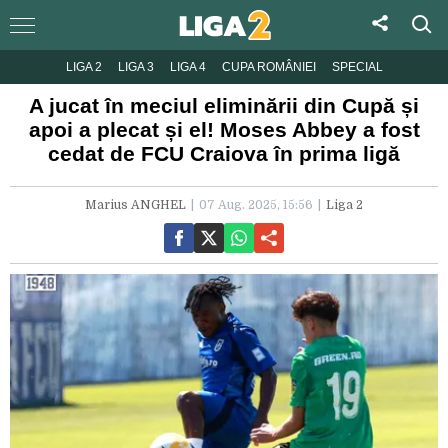
LIGA 2
LIGA 3
LIGA 4
CUPA ROMÂNIEI
SPECIAL
A jucat în meciul eliminării din Cupă și
apoi a plecat și el! Moses Abbey a fost
cedat de FCU Craiova în prima ligă
Marius ANGHEL
07 Aug. 2025, 15:56
Liga 2