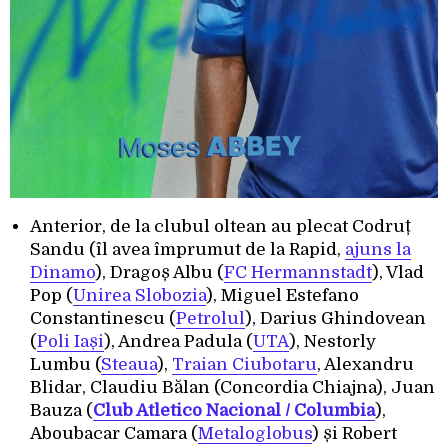
Anterior, de la clubul oltean au plecat Codruț
Sandu (îl avea împrumut de la Rapid,
ajuns la
Dinamo
), Dragoș Albu (
FC Hermannstadt
), Vlad
Pop (
Unirea Slobozia
), Miguel Estefano
Constantinescu (
Petrolul
), Darius Ghindovean
(
Poli Iași
), Andrea Padula (
UTA
), Nestorly
Lumbu (
Steaua
),
Traian Ciubotaru
, Alexandru
Blidar, Claudiu Bălan (Concordia Chiajna), Juan
Bauza (
Club Atletico Nacional / Columbia
),
Aboubacar Camara (
Metaloglobus
) și Robert