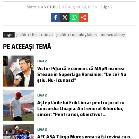
Marius ANGHEL
07 Aug. 2025, 15:56
Liga 2
tags:
jucători fcu craiova
jucători metaloglobus
moses abbey
PE ACEEAȘI TEMĂ
LIGA 2
Victor Pițurcă e convins că MApN nu vrea
Steaua în SuperLiga României: ”De ce? Nu
știu. Nu-i cunosc!”
LIGA 2
Așteptările lui Erik Lincar pentru jocul cu
Concordia Chiajna. Antrenorul Bihorului,
sincer: ”Pentru noi, obiectivul ...
LIGA 2
AFC ASA Târgu Mureș vrea să își revină cu o