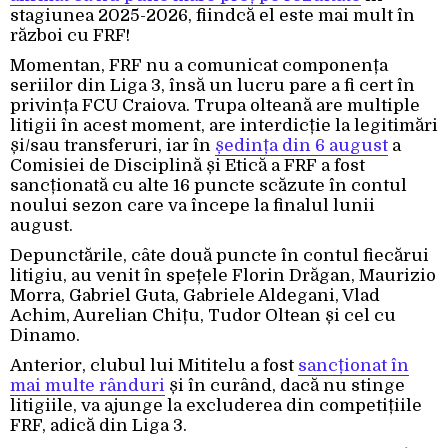
stagiunea 2025-2026, fiindcă el este mai mult în
război cu FRF!
Momentan, FRF nu a comunicat componența
seriilor din Liga 3, însă un lucru pare a fi cert în
privința FCU Craiova. Trupa olteană are multiple
litigii în acest moment, are interdicție la legitimări
și/sau transferuri, iar în
ședința din 6 august
a
Comisiei de Disciplină și Etică a FRF a fost
sancționată cu alte 16 puncte scăzute în contul
noului sezon care va începe la finalul lunii
august.
Depunctările, câte două puncte în contul fiecărui
litigiu, au venit în spețele Florin Drăgan, Maurizio
Morra, Gabriel Guta, Gabriele Aldegani, Vlad
Achim, Aurelian Chițu, Tudor Oltean și cel cu
Dinamo.
Anterior, clubul lui Mititelu a fost
sancționat în
mai multe rânduri
și în curând, dacă nu stinge
litigiile, va ajunge la excluderea din competițiile
FRF, adică din Liga 3.