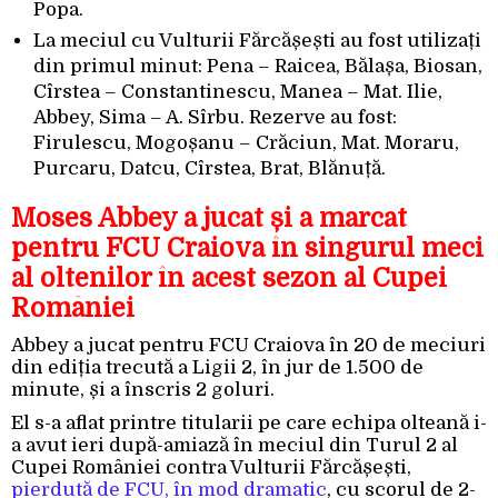
Popa.
La meciul cu Vulturii Fărcășești au fost utilizați
din primul minut: Pena – Raicea, Bălașa, Biosan,
Cîrstea – Constantinescu, Manea – Mat. Ilie,
Abbey, Sima – A. Sîrbu. Rezerve au fost:
Firulescu, Mogoșanu – Crăciun, Mat. Moraru,
Purcaru, Datcu, Cîrstea, Brat, Blănuță.
Moses Abbey a jucat și a marcat
pentru FCU Craiova în singurul meci
al oltenilor în acest sezon al Cupei
României
Abbey a jucat pentru FCU Craiova în 20 de meciuri
din ediția trecută a Ligii 2, în jur de 1.500 de
minute, și a înscris 2 goluri.
El s-a aflat printre titularii pe care echipa olteană i-
a avut ieri după-amiază în meciul din Turul 2 al
Cupei României contra Vulturii Fărcășești,
pierdută de FCU, în mod dramatic
, cu scorul de 2-