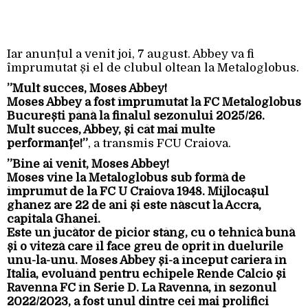
Iar anunțul a venit joi, 7 august. Abbey va fi
împrumutat și el de clubul oltean la Metaloglobus.
”Mult succes, Moses Abbey!
Moses Abbey a fost împrumutat la FC Metaloglobus
București până la finalul sezonului 2025/26.
Mult succes, Abbey, și cât mai multe
performanțe!”
, a transmis FCU Craiova.
”Bine ai venit, Moses Abbey!
Moses vine la Metaloglobus sub formă de
împrumut de la FC U Craiova 1948. Mijlocașul
ghanez are 22 de ani și este născut la Accra,
capitala Ghanei.
Este un jucător de picior stâng, cu o tehnică bună
și o viteză care îl face greu de oprit în duelurile
unu-la-unu. Moses Abbey și-a început cariera în
Italia, evoluând pentru echipele Rende Calcio și
Ravenna FC în Serie D. La Ravenna, în sezonul
2022/2023, a fost unul dintre cei mai prolifici