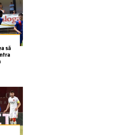
ea să
ontra
a