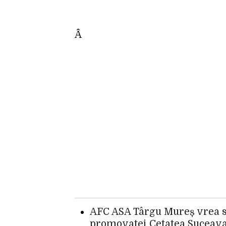
Â
AFC ASA Târgu Mureș vrea să
promovatei Cetatea Suceava.