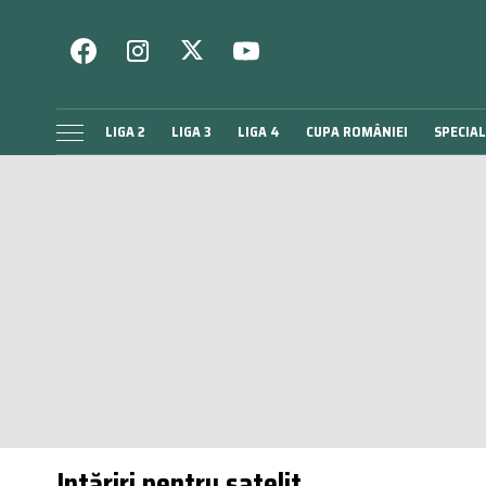
LIGA 2
LIGA 3
LIGA 4
CUPA ROMÂNIEI
SPECIAL
Intăriri pentru satelit