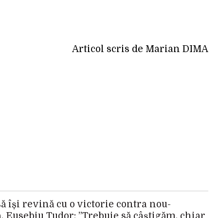
Articol scris de Marian DIMA
 își revină cu o victorie contra nou-
 Eusebiu Tudor: ”Trebuie să câștigăm, chiar