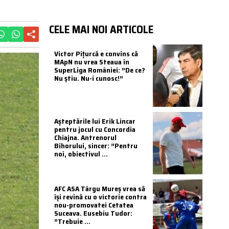
CELE MAI NOI ARTICOLE
Victor Pițurcă e convins că
MApN nu vrea Steaua în
SuperLiga României: ”De ce?
Nu știu. Nu-i cunosc!”
Așteptările lui Erik Lincar
pentru jocul cu Concordia
Chiajna. Antrenorul
Bihorului, sincer: ”Pentru
noi, obiectivul ...
AFC ASA Târgu Mureș vrea să
își revină cu o victorie contra
nou-promovatei Cetatea
Suceava. Eusebiu Tudor:
”Trebuie ...