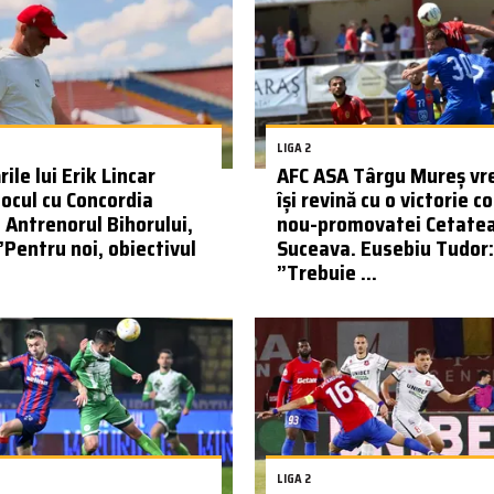
LIGA 2
ile lui Erik Lincar
AFC ASA Târgu Mureș vr
jocul cu Concordia
își revină cu o victorie c
. Antrenorul Bihorului,
nou-promovatei Cetate
”Pentru noi, obiectivul
Suceava. Eusebiu Tudor:
”Trebuie ...
LIGA 2