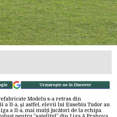
ogle
Urmărește-ne in Discover
refabricate Modelu s-a retras din
 a II-a, și astfel, elevii lui Eusebiu Tudor au
iga a II-a, mai mulți jucători de la echipa
voluat pentru ”satelitul” din Liga A Prahova.