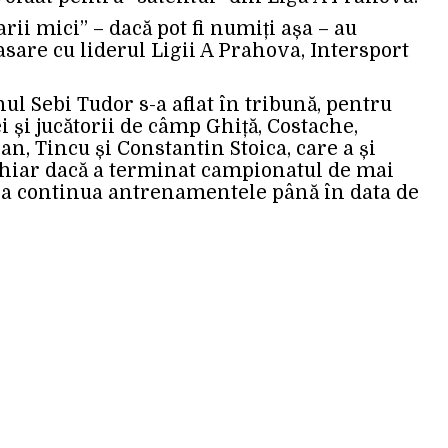
rii mici” – dacă pot fi numiți așa – au
asare cu liderul Ligii A Prahova, Intersport
ul Sebi Tudor s-a aflat în tribună, pentru
i și jucătorii de câmp Ghiță, Costache,
an, Tincu și Constantin Stoica, care a și
 Chiar dacă a terminat campionatul de mai
va continua antrenamentele până în data de