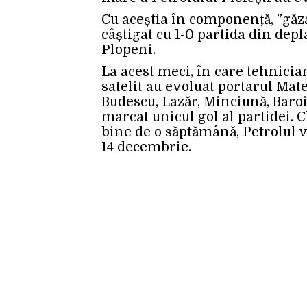
Cu aceștia în componență, ”găza
câștigat cu 1-0 partida din depl
Plopeni.
La acest meci, în care tehnician
satelit au evoluat portarul Mate
Budescu, Lazăr, Minciună, Baroi
marcat unicul gol al partidei.
bine de o săptămână, Petrolul 
14 decembrie.