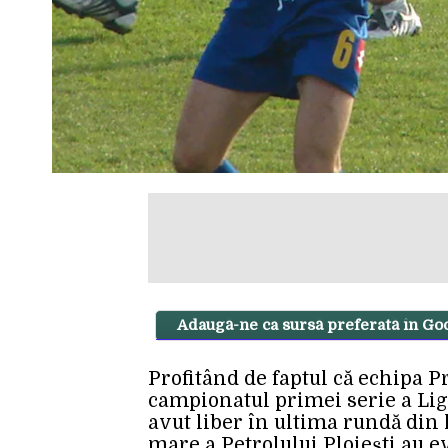
Adaugă-ne ca sursă preferată în Go
Profitând de faptul că echipa P
campionatul primei serie a Ligii
avut liber în ultima rundă din l
mare a Petrolului Ploiești au e