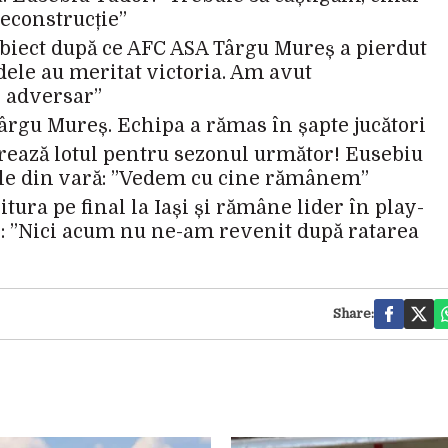
reconstrucție”
subiect după ce AFC ASA Târgu Mureș a pierdut
zdele au meritat victoria. Am avut
e adversar”
 Târgu Mureș. Echipa a rămas în șapte jucători
ează lotul pentru sezonul următor! Eusebiu
le din vară: ”Vedem cu cine rămânem”
ura pe final la Iași și rămâne lider în play-
or: ”Nici acum nu ne-am revenit după ratarea
Share: