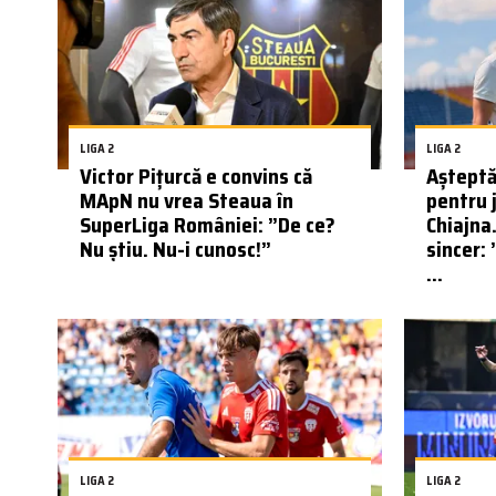
LIGA 2
LIGA 2
Victor Pițurcă e convins că
Așteptăr
MApN nu vrea Steaua în
pentru 
SuperLiga României: ”De ce?
Chiajna
Nu știu. Nu-i cunosc!”
sincer: 
...
LIGA 2
LIGA 2