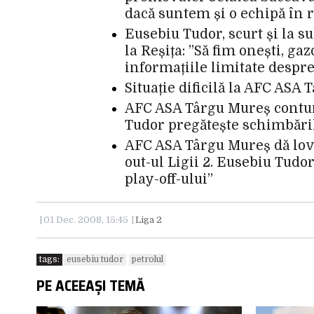
dacă suntem și o echipă în 
Eusebiu Tudor, scurt și la 
la Reșița: ”Să fim onești, ga
informațiile limitate despr
Situație dificilă la AFC ASA
AFC ASA Târgu Mureș contur
Tudor pregătește schimbări
AFC ASA Târgu Mureș dă lovit
out-ul Ligii 2. Eusebiu Tud
play-off-ului”
01 Dec. 2008, 15:45
Liga 2
tags:
eusebiu tudor
petrolul
PE ACEEAȘI TEMĂ