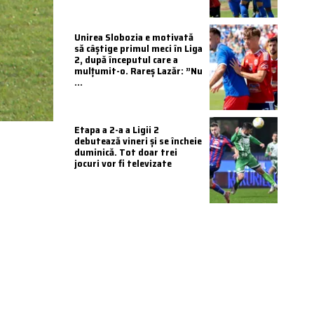
Unirea Slobozia e motivată
să câștige primul meci în Liga
2, după începutul care a
mulțumit-o. Rareș Lazăr: ”Nu
...
Etapa a 2-a a Ligii 2
debutează vineri și se încheie
duminică. Tot doar trei
jocuri vor fi televizate