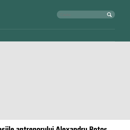
siile antrenorului Alexandru Botoș