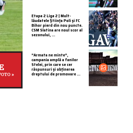
Etapa 2 Liga 2 | Mult-
lăudatele Știința Poli și FC
Bihor pierd din nou puncte.
CSM Slatina are noul scor al
sezonului, ...
”Armata ne minte”,
campania amplă a fanilor
Stelei, prin care se cer
E
răspunsuri și obținerea
dreptului de promovare ...
FOTO »