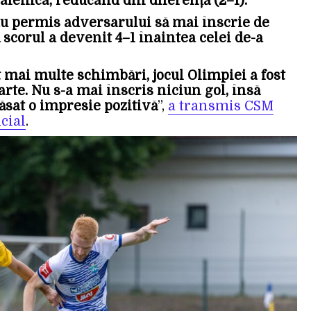
alenica, reducând din diferență (2–1).
 au permis adversarului să mai înscrie de
ă scorul a devenit 4–1 înaintea celei de-a
t mai multe schimbări, jocul Olimpiei a fost
rte. Nu s-a mai înscris niciun gol, însă
ăsat o impresie pozitivă
”,
a transmis CSM
cial
.