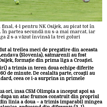
 final, 4-1 pentru NK Osijek, au picat tot în
. În partea secundă nu s-a mai marcat, iar
a 2 s-a văzut învinsă la trei goluri
t al treilea meci de pregătire din această
Lendava (Slovenia), sătmărenii au fost
sijek, formație din prima ligă a Croației.
i) a trimis în teren două echipe diferite
60 de minute. De cealaltă parte, croații au
dard, ceea ce i-a surprins în primele
ă ori, însă CSM Olimpia a început apoi să
, după un atac frumos construit din propriul
din linia a doua – a trimis imparabil mingea