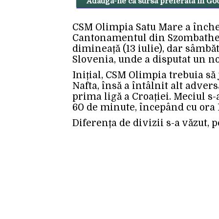
Adaugă-ne ca sursă preferată în Go
CSM Olimpia Satu Mare a închei
Cantonamentul din Szombathel
dimineață (13 iulie), dar sâmbă
Slovenia, unde a disputat un no
Inițial, CSM Olimpia trebuia să
Nafta, însă a întâlnit alt adver
prima ligă a Croației. Meciul s-
60 de minute, începând cu ora 
Diferența de divizii s-a văzut, p