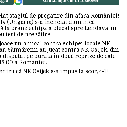
ogle
Urmărește-ne in Discover
at stagiul de pregătire din afara României!
y (Ungaria) s-a încheiat duminică
tă la prânz echipa a plecat spre Lendava, în
u test de pregătire.
 joace un amical contra echipei locale NK
sar. Sătmărenii au jucat contra NK Osijek, din
a disputat pe durata în două reprize de câte
18:00 a României.
entru că NK Osijek s-a impus la scor, 4-1!