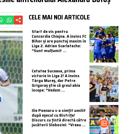
CELE MAI NOI ARTICOLE
Start de vis pentru
Concordia Chiajna. A învins FC
Bihor și are punctaj maxim în
Liga 2. Adrian Scarlatache:
”Sunt mulțumit ...
Cetatea Suceava, prima
victorie în Liga 2! A învins
Târgu Mureș, dar Petre
Grigoraș știe că greul abia
începe: ”Vedem ...
Ilie Poenaru s-a simțit umilit
după eșecul cu Bistrița!
Discurs cu țintă directă către
jucătorii Sloboziei: ”Vreau ...