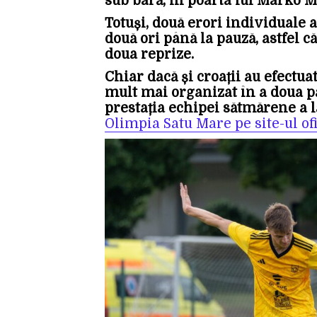
sub bară, în poarta lui Marko M
Totuși, două erori individuale
două ori până la pauză, astfel c
doua reprize.
Chiar dacă și croații au efectua
mult mai organizat în a doua pa
prestația echipei sătmărene a l
Olimpia Satu Mare pe site-ul ofi