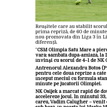
Reușitele care au stabilit scorul
prima repriză, de 60 de minute
nou-promovata din Liga 3 în Lig
diferență.
”
CSM Olimpia Satu Mare a pierdu
vară: sâmbătă după-amiază, la 
învinși cu scorul de 4–1 de NK O
Antrenorul Alexandru Botos (Pir
pentru cele două reprize a câte 
început meciul cu formula stan
minute pe jucătorii Olimpiei.
NK Osijek a marcat rapid de dou
accelereze jocul. În minutul 33
careu, Vadim Calugher – venit 