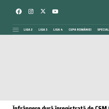
LIGA 2
LIGA 3
LIGA 4
CUPA ROMÂNIEI
SPECIAL
Înfrângere dură înregistrată de CSM 