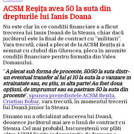
ACSM Reșița avea 50 la sută din
drepturile lui Ianis Doană
Nu este clar în ce condiții financiare s-a făcut
trecerea lui Ianis Doană de la Steaua, chiar dacă
jucătorul este la final de contract cu ”militarii”.
Vara trecută, când a plecat de la ACSM Reșița și a
semnat cu clubul din Ghencea, pleca în anumite
condiții financiare pentru formația din Valea
Domanului.
”
A plecat sub formă de procente, 50/50 la sută dintr-
un eventual transfer al lui și 10 la sută la o vânzare în
străinătate sau, eu știu, în altă parte! Au fost două
opțiuni, de împrumut sau să păstrăm 50 la sută din
procente
”,
spunea președintele ACSM Reșița,
Cristian Bobar
, vara trecută, în momentul trecerii
lui Doană junior la Steaua.
Dinamo nu a oficializat aducerea lui Doană,
deoarece jucătorul mai are o lună de contract cu
Steaua. Cel mai probabil, bucureștenii vor plăti