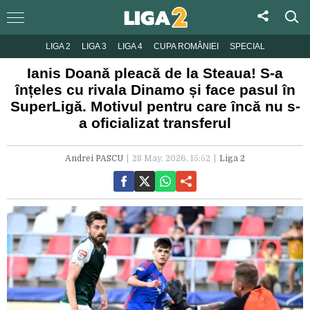
LIGA 2
LIGA 3
LIGA 4
CUPA ROMÂNIEI
SPECIAL
Ianis Doană pleacă de la Steaua! S-a
înțeles cu rivala Dinamo și face pasul în
SuperLigă. Motivul pentru care încă nu s-
a oficializat transferul
Andrei PASCU
28 May. 2026, 15:52
Liga 2