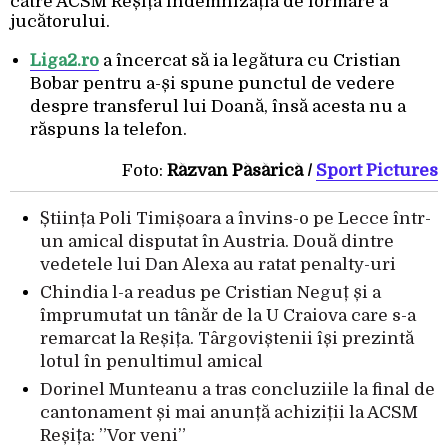
către ACSM Reșița indemnizația de formare a
jucătorului.
Liga2.ro
a încercat să ia legătura cu Cristian
Bobar pentru a-și spune punctul de vedere
despre transferul lui Doană, însă acesta nu a
răspuns la telefon.
Foto:
Răzvan Păsărică /
Sport Pictures
Știința Poli Timișoara a învins-o pe Lecce într-
un amical disputat în Austria. Două dintre
vedetele lui Dan Alexa au ratat penalty-uri
Chindia l-a readus pe Cristian Neguț și a
împrumutat un tânăr de la U Craiova care s-a
remarcat la Reșița. Târgoviștenii își prezintă
lotul în penultimul amical
Dorinel Munteanu a tras concluziile la final de
cantonament și mai anunță achiziții la ACSM
Reșița: ”Vor veni”