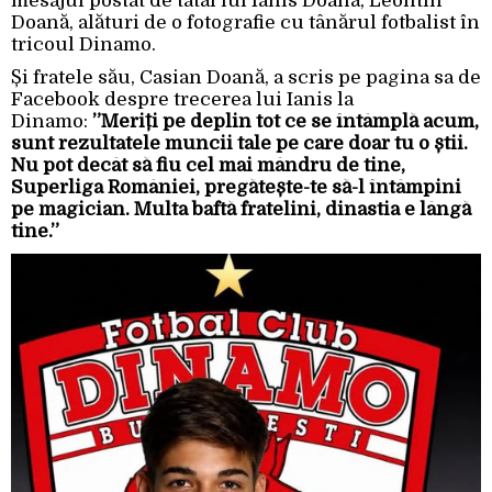
mesajul postat de tatăl lui Ianis Doană, Leontin
Doană, alături de o fotografie cu tânărul fotbalist în
tricoul Dinamo.
Și fratele său, Casian Doană, a scris pe pagina sa de
Facebook despre trecerea lui Ianis la
Dinamo:
”Meriți pe deplin tot ce se întâmplă acum,
sunt rezultatele muncii tale pe care doar tu o știi.
Nu pot decât să fiu cel mai mândru de tine,
Superliga României, pregătește-te să-l întâmpini
pe magician. Multa baftă fratelini, dinastia e lângă
tine.”