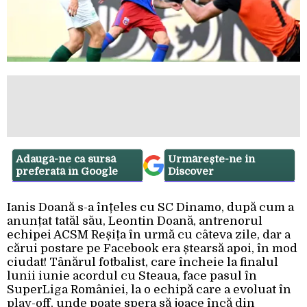
Adaugă-ne ca sursă
Urmărește-ne in
preferată în Google
Discover
Ianis Doană s-a înțeles cu SC Dinamo, după cum a
anunțat tatăl său, Leontin Doană, antrenorul
echipei ACSM Reșița în urmă cu câteva zile, dar a
cărui postare pe Facebook era ștearsă apoi, în mod
ciudat! Tânărul fotbalist, care încheie la finalul
lunii iunie acordul cu Steaua, face pasul în
SuperLiga României, la o echipă care a evoluat în
play-off, unde poate spera să joace încă din