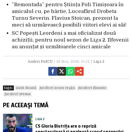
”Remontada” pentru Știința Poli Timișoara în
amicalul cu, pe hârtie, Luceafărul Drobeta
Turnu Severin. Flavius Stoican, prezent la
meci să urmărească posibili viitori elevi ai săi!
SC Popești Leordeni a mai oficializat două
achiziții, pentru noul sezon de Liga 2. Ilfovenii
au anunțat și următoarele cinci amicale
Andrei PASCU
28 May. 2026, 15:52
Liga 2
tags:
ianis doană
jucători acsm reșița
jucatori dinamo
jucatori steaua
PE ACEEAȘI TEMĂ
LIGA 2
CS Gloria Bistrița are o repriză
spectaculoasă și egalează scorul sezonului.