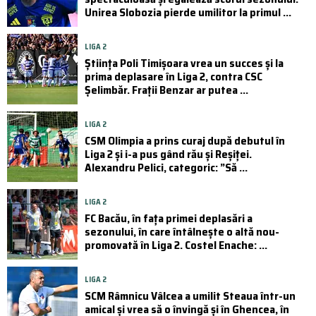
Unirea Slobozia pierde umilitor la primul ...
LIGA 2
Știința Poli Timișoara vrea un succes și la
prima deplasare în Liga 2, contra CSC
Șelimbăr. Frații Benzar ar putea ...
LIGA 2
CSM Olimpia a prins curaj după debutul în
Liga 2 și i-a pus gând rău și Reșiței.
Alexandru Pelici, categoric: ”Să ...
LIGA 2
FC Bacău, în fața primei deplasări a
sezonului, în care întâlnește o altă nou-
promovată în Liga 2. Costel Enache: ...
LIGA 2
SCM Râmnicu Vâlcea a umilit Steaua într-un
amical și vrea să o învingă și în Ghencea, în