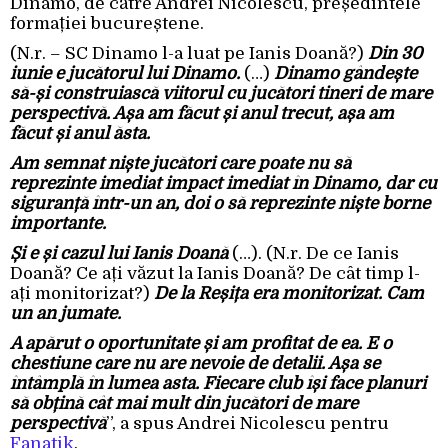
Dinamo, de către Andrei Nicolescu, președintele
formației bucureștene.
(N.r. – SC Dinamo l-a luat pe Ianis Doană?)
Din 30
iunie e jucătorul lui Dinamo.
(…)
Dinamo gândește
să-și construiască viitorul cu jucători tineri de mare
perspectivă. Așa am făcut și anul trecut, așa am
făcut și anul ăsta.
Am semnat niște jucători care poate nu să
reprezinte imediat impact imediat în Dinamo, dar cu
siguranță într-un an, doi o să reprezinte niște borne
importante.
Și e și cazul lui Ianis Doană
(…). (N.r. De ce Ianis
Doană? Ce ați văzut la Ianis Doană? De cât timp l-
ați monitorizat?)
De la Reșița era monitorizat. Cam
un an jumate.
A apărut o oportunitate și am profitat de ea. E o
chestiune care nu are nevoie de detalii. Așa se
întâmplă în lumea asta. Fiecare club își face planuri
să obțină cât mai mult din jucători de mare
perspectivă
”, a spus Andrei Nicolescu pentru
Fanatik
.