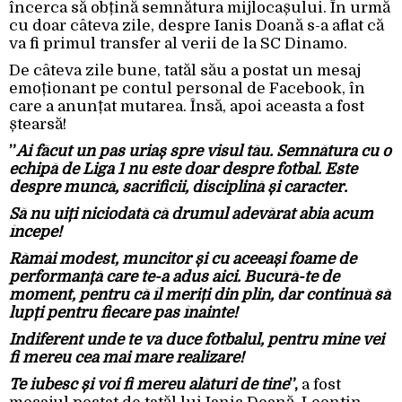
încerca să obțină semnătura mijlocașului. În urmă
cu doar câteva zile, despre Ianis Doană s-a aflat că
va fi primul transfer al verii de la SC Dinamo.
De câteva zile bune, tatăl său a postat un mesaj
emoționant pe contul personal de Facebook, în
care a anunțat mutarea. Însă, apoi aceasta a fost
ștearsă!
”
Ai făcut un pas uriaș spre visul tău. Semnătura cu o
echipă de Liga 1 nu este doar despre fotbal. Este
despre muncă, sacrificii, disciplină și caracter.
Să nu uiți niciodată că drumul adevărat abia acum
începe!
Rămâi modest, muncitor și cu aceeași foame de
performanță care te-a adus aici. Bucură-te de
moment, pentru că îl meriți din plin, dar continuă să
lupți pentru fiecare pas înainte!
Indiferent unde te va duce fotbalul, pentru mine vei
fi mereu cea mai mare realizare!
Te iubesc și voi fi mereu alături de tine
”,
a fost