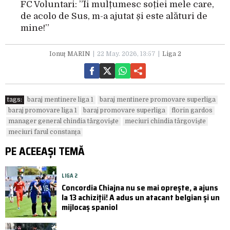
FC Voluntari: ”Îi mulțumesc soției mele care,
de acolo de Sus, m-a ajutat și este alături de
mine!”
Ionuț MARIN
22 May. 2026, 13:57
Liga 2
tags:
baraj mentinere liga 1
baraj mentinere promovare superliga
baraj promovare liga 1
baraj promovare superliga
florin gardos
manager general chindia târgoviște
meciuri chindia târgoviște
meciuri farul constanța
PE ACEEAȘI TEMĂ
LIGA 2
Concordia Chiajna nu se mai oprește, a ajuns
la 13 achiziții! A adus un atacant belgian și un
mijlocaș spaniol