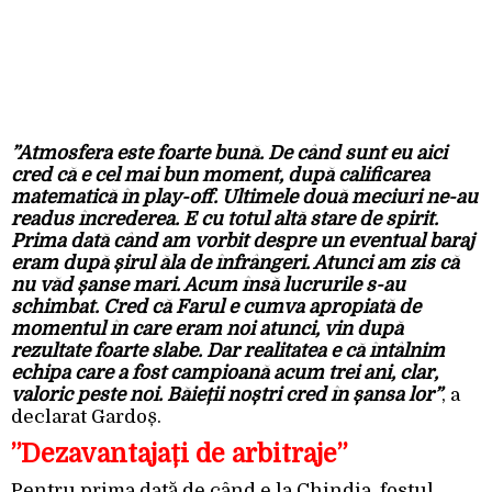
”Atmosfera este foarte bună. De când sunt eu aici
cred că e cel mai bun moment, după calificarea
matematică în play-off. Ultimele două meciuri ne-au
readus încrederea. E cu totul altă stare de spirit.
Prima dată când am vorbit despre un eventual baraj
eram după șirul ăla de înfrângeri. Atunci am zis că
nu văd șanse mari. Acum însă lucrurile s-au
schimbat. Cred că Farul e cumva apropiată de
momentul în care eram noi atunci, vin după
rezultate foarte slabe. Dar realitatea e că întâlnim
echipa care a fost campioană acum trei ani, clar,
valoric peste noi. Băieții noștri cred în șansa lor”
, a
declarat Gardoș.
”Dezavantajați de arbitraje”
Pentru prima dată de când e la Chindia, fostul