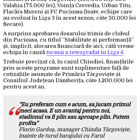
Valahia (75.000 lei), Voința Crevedia, Urban Titu,
Flacăra Moreni și FC Pucioasa (toate, echipe care
au evoluat în Liga 3 în acest sezon, câte 50.000 lei
fiecare).
A surprins aprobarea dosarului trimis de clubul
din Pucioasa, cu titlul ”Stabilitate și performanță”
și, implicit, alocarea financiară de aici, câtă vreme
echipa în cauză
tocmai a retrogradat în Liga 4
.
Trebuie precizat că, în cazul Chindiei, finanțările
prin aceste programe sunt suplimentare față de
cotizațiile asumate de Primăria Târgoviște și
Consiliul Județean Dâmbovița, câte 1.200.000 lei
pentru acest an.
”Eu preferam cum e acum, să jucăm primul
meci acasă. E un avantaj pentru noi,
stadionul va fi plin sau aproape plin. Putem
profita”
Florin Gardoș, manager Chindia Târgoviște,
înainte de turul barajului cu Farul