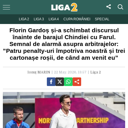
LIGA 2
LIGA 3
LIGA 4
CUPA ROMÂNIEI
SPECIAL
Florin Gardoș și-a schimbat discursul
înainte de barajul Chindiei cu Farul.
Semnal de alarmă asupra arbitrajelor:
”Patru penalty-uri împotriva noastră și trei
cartonașe roșii, de când am venit eu”
Ionuț MARIN
22 May. 2026, 13:57
Liga 2