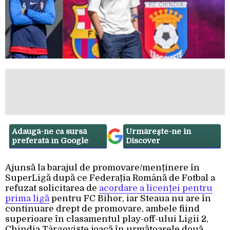
Adaugă-ne ca sursă
Urmărește-ne in
preferată în Google
Discover
Ajunsă la barajul de promovare/menținere în
SuperLigă după ce Federația Română de Fotbal a
refuzat solicitarea de
acordare a licenței pentru
prima ligă
pentru FC Bihor, iar Steaua nu are în
continuare drept de promovare, ambele fiind
superioare în clasamentul play-off-ului Ligii 2,
Chindia Târgoviște joacă în următoarele două