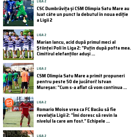
LIGA 2
CSC Dumbrăvița și CSM Olimpia Satu Mare au
luat câte un punct la debutul în noua ediție
a Ligii 2
LIGA 2
Marian Iancu, acid după primul meci al
Științei Poli în Liga 2: ”Puțin după pofta mea.
Cimitirul elefanților aduși ...
LIGA 2
CSM Olimpia Satu Mare a primit propuneri
pentru peste 50 de jucători! Istvan
Mureșan: ”Cum s-a aflat că vom continua ...
LIGA 2
Romario Moise vrea ca FC Bacău să fie
revelația Ligii 2: ”Îmi doresc să revin la
nivelul la care am fost.” Echipele ...
LIGA 2