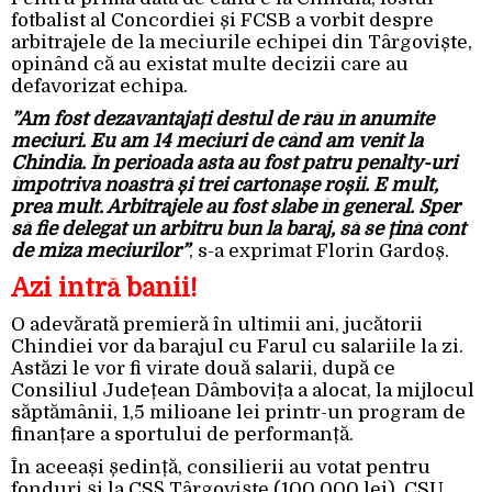
fotbalist al Concordiei și FCSB a vorbit despre
arbitrajele de la meciurile echipei din Târgoviște,
opinând că au existat multe decizii care au
defavorizat echipa.
”Am fost dezavantajați destul de rău în anumite
meciuri. Eu am 14 meciuri de când am venit la
Chindia. În perioada asta au fost patru penalty-uri
împotriva noastră și trei cartonașe roșii. E mult,
prea mult. Arbitrajele au fost slabe în general. Sper
să fie delegat un arbitru bun la baraj, să se țină cont
de miza meciurilor”
, s-a exprimat Florin Gardoș.
Azi intră banii!
O adevărată premieră în ultimii ani, jucătorii
Chindiei vor da barajul cu Farul cu salariile la zi.
Astăzi le vor fi virate două salarii, după ce
Consiliul Județean Dâmbovița a alocat, la mijlocul
săptămânii, 1,5 milioane lei printr-un program de
finanțare a sportului de performanță.
În aceeași ședință, consilierii au votat pentru
fonduri și la CSȘ Târgoviște (100.000 lei), CSU