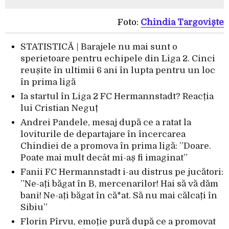
Foto:
Chindia Târgoviște
STATISTICĂ | Barajele nu mai sunt o
sperietoare pentru echipele din Liga 2. Cinci
reușite în ultimii 6 ani în lupta pentru un loc
în prima ligă
Ia startul în Liga 2 FC Hermannstadt? Reacția
lui Cristian Neguț
Andrei Pandele, mesaj după ce a ratat la
loviturile de departajare în încercarea
Chindiei de a promova în prima ligă: ”Doare.
Poate mai mult decât mi-aș fi imaginat”
Fanii FC Hermannstadt i-au distrus pe jucători:
”Ne-ați băgat în B, mercenarilor! Hai să vă dăm
bani! Ne-ați băgat în că*at. Să nu mai călcați în
Sibiu”
Florin Pîrvu, emoție pură după ce a promovat