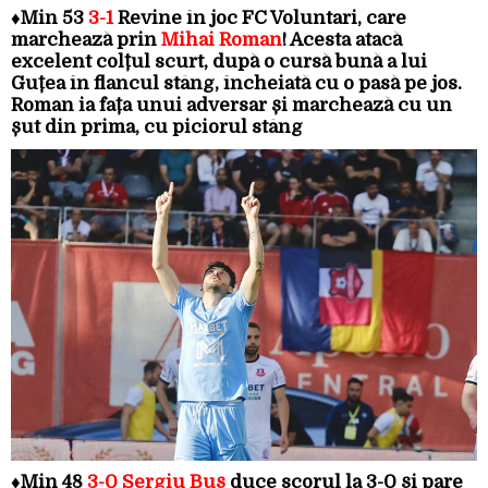
♦
Min 53
3-1
Revine în joc FC Voluntari, care
marchează prin
Mihai Roman
! Acesta atacă
excelent colțul scurt, după o cursă bună a lui
Guțea în flancul stâng, încheiată cu o pasă pe jos.
Roman ia fața unui adversar și marchează cu un
șut din prima, cu piciorul stâng
♦
Min 48
3-0 Sergiu Buș
duce scorul la 3-0 și pare