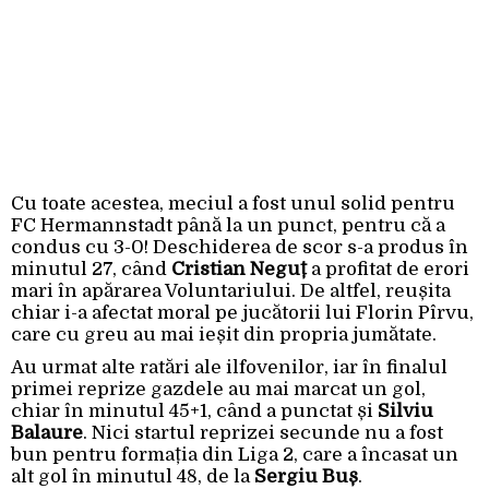
Cu toate acestea, meciul a fost unul solid pentru
FC Hermannstadt până la un punct, pentru că a
condus cu 3-0! Deschiderea de scor s-a produs în
minutul 27, când
Cristian Neguț
a profitat de erori
mari în apărarea Voluntariului. De altfel, reușita
chiar i-a afectat moral pe jucătorii lui Florin Pîrvu,
care cu greu au mai ieșit din propria jumătate.
Au urmat alte ratări ale ilfovenilor, iar în finalul
primei reprize gazdele au mai marcat un gol,
chiar în minutul 45+1, când a punctat și
Silviu
Balaure
. Nici startul reprizei secunde nu a fost
bun pentru formația din Liga 2, care a încasat un
alt gol în minutul 48, de la
Sergiu Buș
.