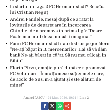
Ia startul în Liga 2 FC Hermannstadt? Reacția
lui Cristian Neguț
Andrei Pandele, mesaj după ce a ratat la
loviturile de departajare în încercarea
Chindiei de a promova în prima ligă: ”Doare.
Poate mai mult decât mi-aș fi imaginat”
Fanii FC Hermannstadt i-au distrus pe jucători:
”Ne-ați băgat în B, mercenarilor! Hai să vă dăm
bani! Ne-ați băgat în că*at. Să nu mai călcați în
Sibiu”
Florin Pîrvu, emoție pură după ce a promovat
FC Voluntari: ”Îi mulțumesc soției mele care,
de acolo de Sus, m-a ajutat și este alături de
mine!”
Andrei PASCU
24 May. 2026, 19:24
Liga 2