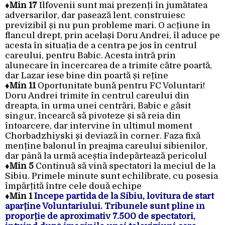
♦
Min 17
Ilfovenii sunt mai prezenți în jumătatea
adversarilor, dar pasează lent, construiesc
previzibil și nu pun probleme mari. O acțiune în
flancul drept, prin același Doru Andrei, îl aduce pe
acesta în situația de a centra pe jos în centrul
careului, pentru Babic. Acesta intră prin
alunecare în încercarea de a trimite către poartă,
dar Lazar iese bine din poartă și reține
♦Min 11
Oportunitate bună pentru FC Voluntari!
Doru Andrei trimite în centrul careului din
dreapta, în urma unei centrări, Babic e găsit
singur, încearcă să pivoteze și să reia din
întoarcere, dar intervine în ultimul moment
Chorbadzhiyski și deviază în corner. Faza fixă
menține balonul în preajma careului sibienilor,
dar până la urmă aceștia îndepărtează pericolul
♦Min 5
Continuă să vină spectatori la meciul de la
Sibiu. Primele minute sunt echilibrate, cu posesia
împărțită între cele două echipe
♦Min 1
Începe partida de la Sibiu, lovitura de start
aparține Voluntariului. Tribunele sunt pline în
proporție de aproximativ 7.500 de spectatori,