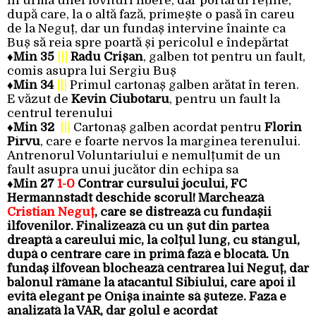
în urma unei lovituri libere, dar portarul reține,
după care, la o altă fază, primește o pasă în careu
de la Neguț, dar un fundaș intervine înainte ca
Buș să reia spre poartă și pericolul e îndepărtat
♦
Min 35
|||
Radu Crișan
, galben tot pentru un fault,
comis asupra lui Sergiu Buș
♦
Min 34
|||
Primul cartonaș galben arătat în teren.
E văzut de
Kevin Ciubotaru
, pentru un fault la
centrul terenului
♦
Min 32
|||
Cartonaș galben acordat pentru
Florin
Pîrvu
, care e foarte nervos la marginea terenului.
Antrenorul Voluntariului e nemulțumit de un
fault asupra unui jucător din echipa sa
♦
Min 27
1-0
Contrar cursului jocului, FC
Hermannstadt deschide scorul! Marchează
Cristian Neguț
, care se distrează cu fundașii
ilfovenilor. Finalizează cu un șut din partea
dreaptă a careului mic, la colțul lung, cu stângul,
după o centrare care în primă fază e blocată. Un
fundaș ilfovean blochează centrarea lui Neguț, dar
balonul rămâne la atacantul Sibiului, care apoi îl
evită elegant pe Onișa înainte să șuteze. Faza e
analizată la VAR, dar golul e acordat