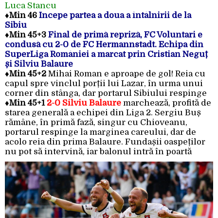
Luca Stancu
♦
Min 46
Începe partea a doua a întâlnirii de la
Sibiu
♦
Min 45+3
Final de primă repriză, FC Voluntari e
condusă cu 2-0 de FC Hermannstadt. Echipa din
SuperLiga României a marcat prin Cristian Neguț
și Silviu Balaure
♦
Min 45+2
Mihai Roman e aproape de gol! Reia cu
capul spre vinclul porții lui Lazar, în urma unui
corner din stânga, dar portarul Sibiului respinge
♦
Min 45+1
2-0 Silviu Balaure
marchează, profită de
starea generală a echipei din Liga 2. Sergiu Buș
rămâne, în primă fază, singur cu Chioveanu,
portarul respinge la marginea careului, dar de
acolo reia din prima Balaure. Fundașii oaspeților
nu pot să intervină, iar balonul intră în poartă