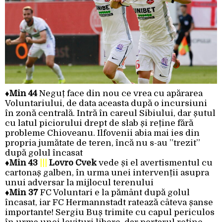
♦
Min 44
Neguț face din nou ce vrea cu apărarea
Voluntariului, de data aceasta după o incursiuni
în zonă centrală. Intră în careul Sibiului, dar șutul
cu latul piciorului drept de slab și reține fără
probleme Chioveanu. Ilfovenii abia mai ies din
propria jumătate de teren, încă nu s-au ”trezit”
după golul încasat
♦
Min 43
|||
Lovro Cvek
vede și el avertismentul cu
cartonaș galben, în urma unei intervenții asupra
unui adversar la mijlocul terenului
♦
Min 37
FC Voluntari e la pământ după golul
încasat, iar FC Hermannstadt ratează câteva șanse
importante! Sergiu Buș trimite cu capul periculos