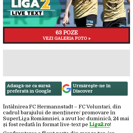
63 POZE
VEZI GALERIA FOTO »
Adaugă-ne ca sursă
Urmărește-ne in
preferată în Google
Discover
Întâlnirea FC Hermannstadt – FC Voluntari, din
cadrul barajului de menținere/ promovare în
SuperLiga Româmniei, a avut loc duminică, 24 mai
și fost redată în format live-text pe
Liga2.ro
!