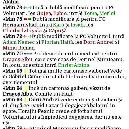
Afalna
♦
Min 78
⇐
⇒
Încă o dublă modificare pentru FC
Voluntari. Ies
Guțea
,
Babic
, intrăi
Toma
,
Merloi
♦
Min 78
⇐
⇒
Dublă modificare și pentru FC
Hermannstadt. Intră
Karo
și
Issah
, ies
Chorbadzhiyski
și
Căpușă
♦
Min 72
⇐
⇒
Dublă modificare la FC Voluntari. Intră
Adam Nemec
și
Florian Haită
, ies
Doru Andrei
și
Mihai Roman
♦
Min 70
⇐
⇒
Probleme de ordin medical pentru
Dragoș Albu
, care este scos de Dorinel Munteanu.
În locul acestuia intră
Christ Afalna
♦
Min 65
|||
Tot mai multe cartonașe galbene! Vede
și
Gabriel Cân
u, din stafful tehnic al Voluntariului,
avertismentul
♦
Min 64
|||
Încă un cartonaș galben, văzut de
Dragoș Albu
. Comite un fault
♦Min 63
|||
Doru Andrei
vede cartonașul galben și
el, după ce David Lazar îi degajează balonul în
spate. Horațiu Feșnic crede că fotbalistul
Voluntariului a împiedicat degajarea, dar nu este
așa
♦
Min 59
⇐
⇒
Dorinel Munteanu face o modificare,