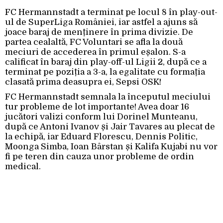
FC Hermannstadt a terminat pe locul 8 în play-out-
ul de SuperLiga României, iar astfel a ajuns să
joace baraj de menținere în prima divizie. De
partea cealaltă, FC Voluntari se afla la două
meciuri de accederea în primul eșalon. S-a
calificat în baraj din play-off-ul Ligii 2, după ce a
terminat pe poziția a 3-a, la egalitate cu formația
clasată prima deasupra ei, Sepsi OSK!
FC Hermannstadt semnala la începutul meciului
tur probleme de lot importante! Avea doar 16
jucători valizi conform lui Dorinel Munteanu,
după ce Antoni Ivanov și Jair Tavares au plecat de
la echipă, iar Eduard Florescu, Dennis Politic,
Moonga Simba, Ioan Bârstan și Kalifa Kujabi nu vor
fi pe teren din cauza unor probleme de ordin
medical.