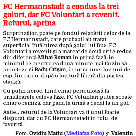
FC Hermannstadt a condus la trei
goluri, dar FC Voluntari a revenit.
Returul, aprins
Surprinzător, poate pe fondul relaxării celor de la
FC Hermannstadt, care probabil au tratat
superficial întâlnirea după golul lui Buș, FC
Voluntari a revenit și a marcat de două ori! A redus
din diferență
Mihai Roman
în primă fază, în
minutul 53, pentru ca două minute mai târziu să
puncteze și
Radu Crișan
, în urma unei lovituri de
cap din careu, după o lovitură liberă din partea
stângă.
Cu puțin noroc, fiind chiar periculoasă la
următoarele câteva faze, FC Voluntari putea scoate
chiar o remiză, dar până la urmă a cedat la un gol.
Astfel, returul de la Voluntari va fi unul foarte
disputat, dar cu FC Hermannstadt în rolul de
favorită.
Foto:
Ovidiu Matiu
(
Mediafax Foto
) și
Valentin