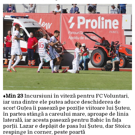
♦
Min 23
Incursiuni în viteză pentru FC Voluntari,
iar una dintre ele putea aduce deschiderea de
scor! Guțea îi pasează pe poziție viitoare lui Șuteu,
în partea stângă a careului mare, aproape de linia
laterală, iar acesta pasează pentru Babic în fața
porții. Lazar e depășit de pasa lui Șuteu, dar Stoica
respinge în corner, peste poartă