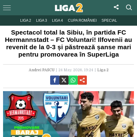
LIGA 2
LIGA 3
LIGA 4
CUPA ROMÂNIEI
SPECIAL
Spectacol total la Sibiu, în partida FC
Hermannstadt – FC Voluntari! Ilfovenii au
revenit de la 0-3 și păstrează șanse mari
pentru promovarea în SuperLiga
Andrei PASCU
24 May. 2026, 19:24
Liga 2