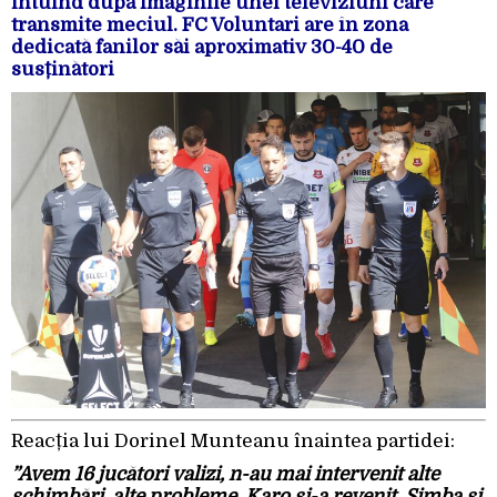
intuind după imaginile unei televiziuni care
transmite meciul. FC Voluntari are în zona
dedicată fanilor săi aproximativ 30-40 de
susținători
Reacția lui Dorinel Munteanu înaintea partidei:
”Avem 16 jucători valizi, n-au mai intervenit alte
schimbări, alte probleme, Karo și-a revenit. Simba și