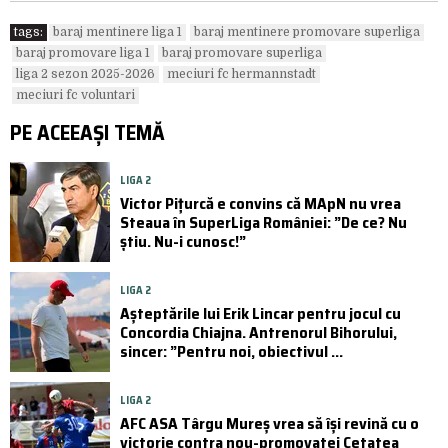
tags:
baraj mentinere liga 1
baraj mentinere promovare superliga
baraj promovare liga 1
baraj promovare superliga
liga 2 sezon 2025-2026
meciuri fc hermannstadt
meciuri fc voluntari
PE ACEEAȘI TEMĂ
LIGA 2
Victor Pițurcă e convins că MApN nu vrea
Steaua în SuperLiga României: ”De ce? Nu
știu. Nu-i cunosc!”
LIGA 2
Așteptările lui Erik Lincar pentru jocul cu
Concordia Chiajna. Antrenorul Bihorului,
sincer: ”Pentru noi, obiectivul ...
LIGA 2
AFC ASA Târgu Mureș vrea să își revină cu o
victorie contra nou-promovatei Cetatea