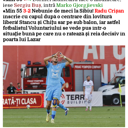
iese
Sergiu Buș
, intră
Marko Gjorgjievski
♦
Min 55
3-2
Nebunie de meci la Sibiu!
Radu Crișan
înscrie cu capul după o centrare din lovitură
liberă! Stancu și Chițu sar pe sub balon, iar astfel
fotbalistul Voluntariului se vede pus într-o
situație bună pe care nu o ratează și reia decisiv în
poarta lui Lazar