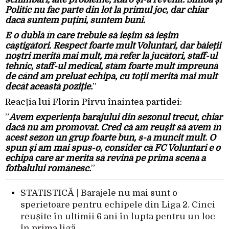
Politic nu fac parte din lot la primul joc, dar chiar
dacă suntem puțini, suntem buni.
E o dublă în care trebuie să ieșim să ieșim
câștigători. Respect foarte mult Voluntari, dar băieții
noștri merită mai mult, mă refer la jucători, staff-ul
tehnic, staff-ul medical, stăm foarte mult împreună
de când am preluat echipa, cu toții merită mai mult
decât această poziție.
”
Reacția lui Florin Pîrvu înaintea partidei:
”
Avem experiența barajului din sezonul trecut, chiar
dacă nu am promovat. Cred că am reușit să avem în
acest sezon un grup foarte bun, s-a muncit mult. O
spun și am mai spus-o, consider că FC Voluntari e o
echipă care ar merita să revină pe prima scenă a
fotbalului românesc.
”
STATISTICĂ | Barajele nu mai sunt o
sperietoare pentru echipele din Liga 2. Cinci
reușite în ultimii 6 ani în lupta pentru un loc
în prima ligă