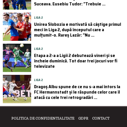
Suceava. Eusebiu Tudor: ”Trebuie ...
LIGA 2
Unirea Slobozia e motivată să câștige primul
meci în Liga 2, după începutul care a
mulțumit-o. Rareș Lazăr: ”Nu ...
LIGA 2
Etapa a 2-a a Ligii 2 debutează vineri și se
încheie duminică. Tot doar trei jocuri vor fi
televizate
LIGA 2
Dragoș Albu spune de ce nu s-a mai întors la
FC Hermannstadt și le răspunde celor care îl
atacă cu cele trei retrogradări ...
POLITICA DE CONFIDENTIALITATE
GDPR
CONTACT