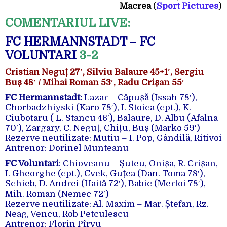
Macrea
(
Sport Pictures
)
COMENTARIUL LIVE:
FC HERMANNSTADT – FC
VOLUNTARI
3-2
Cristian Neguț 27′, Silviu Balaure 45+1′, Sergiu
Buș 48′ / Mihai Roman 53′, Radu Crișan 55′
FC Hermannstadt:
Lazar – Căpușă (Issah 78′),
Chorbadzhiyski (Karo 78′), I. Stoica (cpt.), K.
Ciubotaru ( L. Stancu 46′), Balaure, D. Albu (Afalna
70′), Zargary, C. Neguț, Chițu, Buș (Marko 59′)
Rezerve neutilizate: Mutiu – I. Pop, Gândilă, Ritivoi
Antrenor: Dorinel Munteanu
FC Voluntari
: Chioveanu – Șuteu, Onișa, R. Crișan,
I. Gheorghe (cpt.), Cvek, Guțea (Dan. Toma 78′),
Schieb, D. Andrei (Haită 72′), Babic (Merloi 78′),
Mih. Roman (Nemec 72′)
Rezerve neutilizate: Al. Maxim – Mar. Ștefan, Rz.
Neag, Vencu, Rob Petculescu
Antrenor: Florin Pîrvu