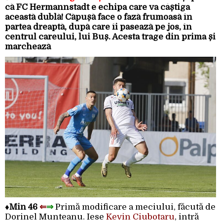
că FC Hermannstadt e echipa care va câștiga
această dublă! Căpușă face o fază frumoasă în
partea dreaptă, după care îi pasează pe jos, în
centrul careului, lui Buș. Acesta trage din prima și
marchează
♦
Min 46
⇐
⇒
Primă modificare a meciului, făcută de
Dorinel Munteanu. Iese
Kevin Ciubotaru
, intră