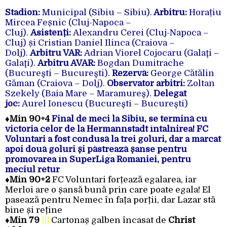
Stadion:
Municipal (Sibiu – Sibiu).
Arbitru:
Horațiu
Mircea Feșnic (Cluj-Napoca –
Cluj).
Asistenți:
Alexandru Cerei (Cluj-Napoca –
Cluj) și Cristian Daniel Ilinca (Craiova –
Dolj).
Arbitru VAR:
Adrian Viorel Cojocaru (Galaţi –
Galaţi).
Arbitru AVAR:
Bogdan Dumitrache
(Bucureşti – Bucureşti).
Rezervă:
George Cătălin
Găman (Craiova – Dolj).
Observator arbitri:
Zoltan
Szekely (Baia Mare – Maramureş).
Delegat
joc:
Aurel Ionescu (Bucureşti – Bucureşti)
♦
Min 90+4
Final de meci la Sibiu, se termină cu
victoria celor de la Hermannstadt întâlnirea! FC
Voluntari a fost condusă la trei goluri, dar a marcat
apoi două goluri și păstrează șanse pentru
promovarea în SuperLiga României, pentru
meciul retur
♦
Min 90+2
FC Voluntari forțează egalarea, iar
Merloi are o șansă bună prin care poate egala! El
pasează pentru Nemec în fața porții, dar Lazar stă
bine și reține
♦
Min 79
|||
Cartonaș galben încasat de
Christ