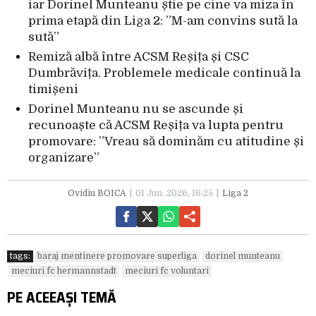
iar Dorinel Munteanu știe pe cine va miza în
prima etapă din Liga 2: ”M-am convins sută la
sută”
Remiză albă între ACSM Reșița și CSC
Dumbrăvița. Problemele medicale continuă la
timișeni
Dorinel Munteanu nu se ascunde și
recunoaște că ACSM Reșița va lupta pentru
promovare: ”Vreau să dominăm cu atitudine și
organizare”
Ovidiu BOICA
01 Jun. 2026, 16:25
Liga 2
tags:
baraj mentinere promovare superliga
dorinel munteanu
meciuri fc hermannstadt
meciuri fc voluntari
PE ACEEAȘI TEMĂ