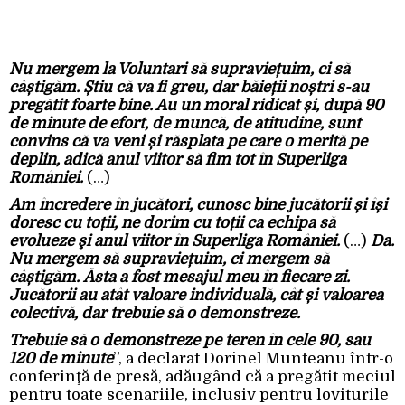
Nu mergem la Voluntari să supraviețuim, ci să
câștigăm. Știu că va fi greu, dar băieții noștri s-au
pregătit foarte bine. Au un moral ridicat și, după 90
de minute de efort, de muncă, de atitudine, sunt
convins că va veni și răsplata pe care o merită pe
deplin, adică anul viitor să fim tot în Superliga
României.
(…)
Am încredere în jucători, cunosc bine jucătorii și își
doresc cu toții, ne dorim cu toții ca echipa să
evolueze şi anul viitor în Superliga României.
(…)
Da.
Nu mergem să supraviețuim, ci mergem să
câștigăm. Ăsta a fost mesajul meu în fiecare zi.
Jucătorii au atât valoare individuală, cât și valoarea
colectivă, dar trebuie să o demonstreze.
Trebuie să o demonstreze pe teren în cele 90, sau
120 de minute
”, a declarat Dorinel Munteanu într-o
conferinţă de presă, adăugând că a pregătit meciul
pentru toate scenariile, inclusiv pentru loviturile