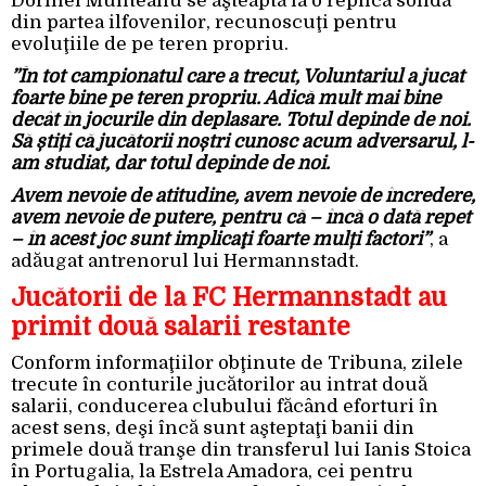
Dorinel Munteanu se aşteaptă la o replică solidă
din partea ilfovenilor, recunoscuţi pentru
evoluţiile de pe teren propriu.
”În tot campionatul care a trecut, Voluntariul a jucat
foarte bine pe teren propriu. Adică mult mai bine
decât în jocurile din deplasare. Totul depinde de noi.
Să știți că jucătorii noștri cunosc acum adversarul, l-
am studiat, dar totul depinde de noi.
Avem nevoie de atitudine, avem nevoie de încredere,
avem nevoie de putere, pentru că – încă o dată repet
– în acest joc sunt implicaţi foarte mulți factori”
, a
adăugat antrenorul lui Hermannstadt.
Jucătorii de la FC Hermannstadt au
primit două salarii restante
Conform informaţiilor obţinute de Tribuna, zilele
trecute în conturile jucătorilor au intrat două
salarii, conducerea clubului făcând eforturi în
acest sens, deşi încă sunt aşteptaţi banii din
primele două tranşe din transferul lui Ianis Stoica
în Portugalia, la Estrela Amadora, cei pentru