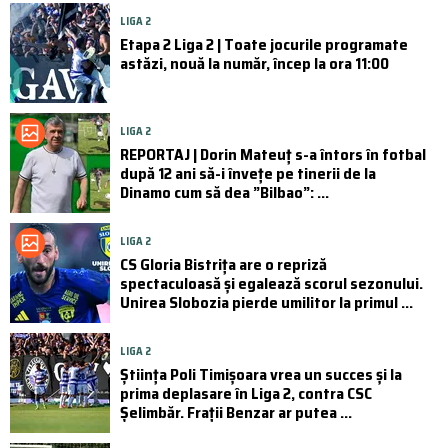
LIGA 2
Etapa 2 Liga 2 | Toate jocurile programate
astăzi, nouă la număr, încep la ora 11:00
LIGA 2
REPORTAJ | Dorin Mateuț s-a întors în fotbal
după 12 ani să-i învețe pe tinerii de la
Dinamo cum să dea ”Bilbao”: ...
LIGA 2
CS Gloria Bistrița are o repriză
spectaculoasă și egalează scorul sezonului.
Unirea Slobozia pierde umilitor la primul ...
LIGA 2
Știința Poli Timișoara vrea un succes și la
prima deplasare în Liga 2, contra CSC
Șelimbăr. Frații Benzar ar putea ...