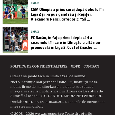
LIGA 2
CSM Olimpia a prins curaj după debutul în
Liga 2 și i-a pus gând rău și Reșiței.
Alexandru Pelici, categoric: ”Să ...
LIGA 2
FC Bacău, în fața primei deplasări a
sezonului, în care întâlnește o altă nou-
promovată în Liga 2. Costel Enache: ...
POLITICA DE CONFIDENTIALITATE
GDPR
CONTACT
Citarea se poate face în limita a 250 de semne.
Nici o instituţie sau persoană (site-uri, instituţii mass-
media, firme de monitorizare) nu poate reproduce
integral scrierile publicistice purtătoare de Drepturi de
Autor fără acordul S.C. GANDUL MEDIA NETWORK SRL.
Decizia ONJN nr. 1598/16.09.2021. Jocurile de noroc sunt
interzise minorilor.
© 2008 - 2026 www.prosport.ro Toate drepturile