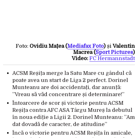
Foto:
Ovidiu Mațea (
Mediafax Foto
)
și
Valentin
Macrea (
Sport Pictures
)
Video:
FC Hermannstadt
ACSM Reșița merge la Satu Mare cu gândul că
poate avea un start de Liga 2 perfect. Dorinel
Munteanu are doi accidentați, dar anunță:
”Vreau să văd concentrare și determinare!”
Întoarcere de scor și victorie pentru ACSM
Reșița contra AFC ASA Târgu Mureș la debutul
în noua ediție a Ligii 2. Dorinel Munteanu: ”Am
dat dovadă de caracter, de atitudine”
Încă o victorie pentru ACSM Reșița în amicale,