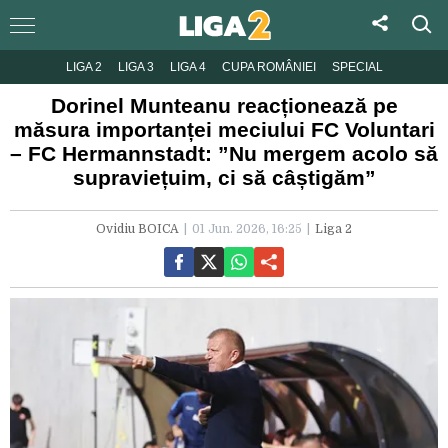
LIGA 2
LIGA 3
LIGA 4
CUPA ROMÂNIEI
SPECIAL
Dorinel Munteanu reacționează pe
măsura importanței meciului FC Voluntari
– FC Hermannstadt: ”Nu mergem acolo să
supraviețuim, ci să câștigăm”
Ovidiu BOICA
01 Jun. 2026, 16:25
Liga 2