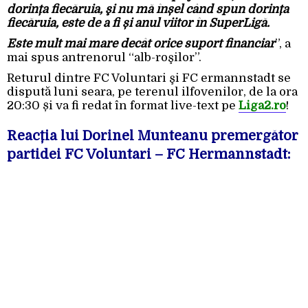
dorința fiecăruia, şi nu mă înșel când spun dorința
fiecăruia, este de a fi și anul viitor în SuperLigă.
Este mult mai mare decât orice suport financiar
”, a
mai spus antrenorul “alb-roşilor”.
Returul dintre FC Voluntari şi FC ermannstadt se
dispută luni seara, pe terenul ilfovenilor, de la ora
20:30 și va fi redat în format live-text pe
Liga2.ro
!
Reacția lui Dorinel Munteanu premergător
partidei FC Voluntari – FC Hermannstadt: