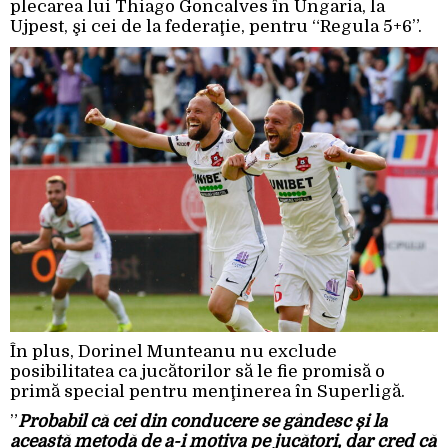
plecarea lui Thiago Goncalves în Ungaria, la
Ujpest, şi cei de la federaţie, pentru “Regula 5+6”.
În plus, Dorinel Munteanu nu exclude
posibilitatea ca jucătorilor să le fie promisă o
primă special pentru menţinerea în Superligă.
”
Probabil că cei din conducere se gândesc și la
această metodă de a-i motiva pe jucători, dar cred că