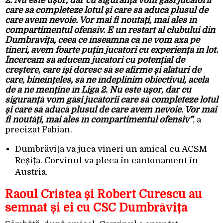
2. Nu este ușor, dar cu siguranță vom găsi jucătorii
care să completeze lotul și care să aducă plusul de
care avem nevoie. Vor mai fi noutăți, mai ales în
compartimentul ofensiv. E un restart al clubului din
Dumbrăvița, ceea ce înseamnă că ne vom axa pe
tineri, avem foarte puțin jucători cu experiență în lot.
Încercăm să aducem jucători cu potențial de
creștere, care își doresc să se afirme și alături de
care, bineînțeles, să ne îndeplinim obiectivul, acela
de a ne menține în Liga 2. Nu este ușor, dar cu
siguranță vom găsi jucătorii care să completeze lotul
și care să aducă plusul de care avem nevoie. Vor mai
fi noutăți, mai ales în compartimentul ofensiv”
, a
precizat Fabian.
Dumbrăvița va juca vineri un amical cu ACSM
Reșița. Corvinul va pleca în cantonament în
Austria.
Raoul Cristea și Robert Curescu au
semnat și ei cu CSC Dumbrăvița