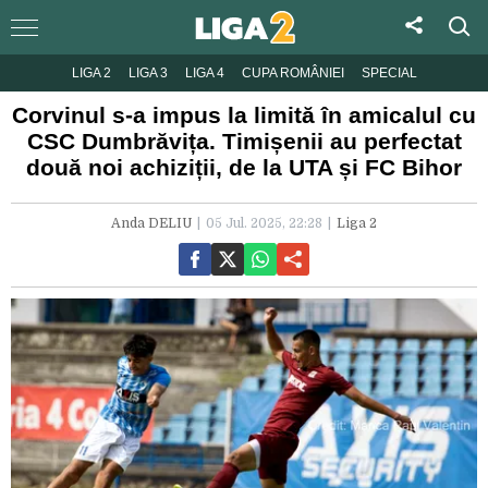
LIGA 2
LIGA 3
LIGA 4
CUPA ROMÂNIEI
SPECIAL
Corvinul s-a impus la limită în amicalul cu
CSC Dumbrăvița. Timișenii au perfectat
două noi achiziții, de la UTA și FC Bihor
Anda DELIU
05 Jul. 2025, 22:28
Liga 2