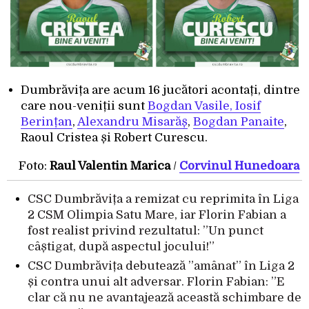
Dumbrăvița are acum 16 jucători acontați, dintre
care nou-veniții sunt
Bogdan Vasile, Iosif
Berințan
,
Alexandru Misarăș
,
Bogdan Panaite
,
Raoul Cristea și Robert Curescu.
Foto:
Raul Valentin Marica
/
Corvinul Hunedoara
CSC Dumbrăvița a remizat cu reprimita în Liga
2 CSM Olimpia Satu Mare, iar Florin Fabian a
fost realist privind rezultatul: ”Un punct
câștigat, după aspectul jocului!”
CSC Dumbrăvița debutează ”amânat” în Liga 2
și contra unui alt adversar. Florin Fabian: ”E
clar că nu ne avantajează această schimbare de