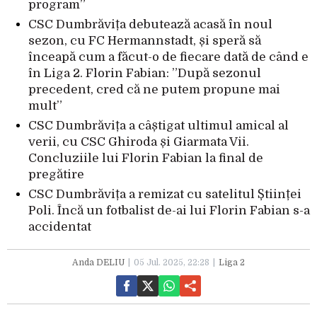
program”
CSC Dumbrăvița debutează acasă în noul
sezon, cu FC Hermannstadt, și speră să
înceapă cum a făcut-o de fiecare dată de când e
în Liga 2. Florin Fabian: ”După sezonul
precedent, cred că ne putem propune mai
mult”
CSC Dumbrăvița a câștigat ultimul amical al
verii, cu CSC Ghiroda și Giarmata Vii.
Concluziile lui Florin Fabian la final de
pregătire
CSC Dumbrăvița a remizat cu satelitul Științei
Poli. Încă un fotbalist de-ai lui Florin Fabian s-a
accidentat
Anda DELIU
05 Jul. 2025, 22:28
Liga 2