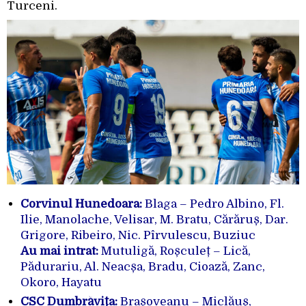
Turceni.
Corvinul Hunedoara:
Blaga – Pedro Albino, Fl.
Ilie, Manolache, Velisar, M. Bratu, Cărăruș, Dar.
Grigore, Ribeiro, Nic. Pîrvulescu, Buziuc
Au mai intrat:
Mutuligă, Roșculeț – Lică,
Pădurariu, Al. Neacșa, Bradu, Cioază, Zanc,
Okoro, Hayatu
CSC Dumbrăvița:
Brașoveanu – Miclăuș,