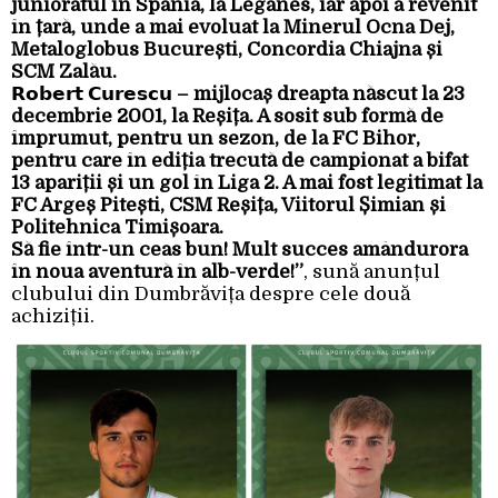
junioratul în Spania, la Leganes, iar apoi a revenit
în țară, unde a mai evoluat la Minerul Ocna Dej,
Metaloglobus București, Concordia Chiajna și
SCM Zalău.
𝗥𝗼𝗯𝗲𝗿𝘁 𝗖𝘂𝗿𝗲𝘀𝗰𝘂 – mijlocaș dreapta născut la 23
decembrie 2001, la Reșița. A sosit sub formă de
împrumut, pentru un sezon, de la FC Bihor,
pentru care în ediția trecută de campionat a bifat
13 apariții și un gol în Liga 2. A mai fost legitimat la
FC Argeș Pitești, CSM Reșița, Viitorul Șimian și
Politehnica Timișoara.
Să fie într-un ceas bun! Mult succes amândurora
în noua aventură în alb-verde!”
, sună anunțul
clubului din Dumbrăvița despre cele două
achiziții.