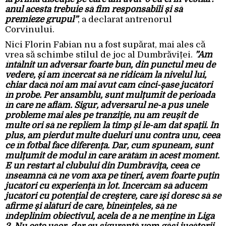
anul acesta trebuie să fim responsabili și să
premieze grupul”
, a declarat antrenorul
Corvinului.
Nici Florin Fabian nu a fost supărat, mai ales că
vrea să schimbe stilul de joc al Dumbrăviței.
”Am
întâlnit un adversar foarte bun, din punctul meu de
vedere, și am încercat să ne ridicăm la nivelul lui,
chiar dacă noi am mai avut cam cinci-șase jucători
în probe. Per ansamblu, sunt mulțumit de perioada
în care ne aflăm. Sigur, adversarul ne-a pus unele
probleme mai ales pe tranziție, nu am reușit de
multe ori să ne repliem la timp și le-am dat spații. În
plus, am pierdut multe dueluri unu contra unu, ceea
ce în fotbal face diferența. Dar, cum spuneam, sunt
mulțumit de modul în care arătăm în acest moment.
E un restart al clubului din Dumbrăvița, ceea ce
înseamnă că ne vom axa pe tineri, avem foarte puțin
jucători cu experiență în lot. Încercăm să aducem
jucători cu potențial de creștere, care își doresc să se
afirme și alături de care, bineînțeles, să ne
îndeplinim obiectivul, acela de a ne menține în Liga