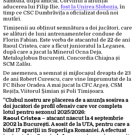
Sâmbătă, după amical, Corvinul a anunțat
aducerea lui Filip Ilie,
fost la Unirea Slobozia
, în
timp ce CSC Dumbrăvița a oficializat două noi
mutări.
Timișenii au obținut semnătura a doi jucători, care
se alături de luni antrenamentelor conduse de
Florin Fabian. Este vorba de atacantul de 22 de ani
Raoul Cristea, care a făcut junioratul la Leganes,
după care a jucat la Minerul Ocna Deja,
Metaloglobus București, Concordia Chiajna și
SCM Zalău.
De asemenea, a semnat și mijlocașul dreapta de 23
de ani Robert Curescu, care vine împrumutat de la
FC Bihor Oradea. A mai jucat la CFC Argeș, CSM
Reșița, Viitorul Șimian și Poli Timișoara.
”Clubul nostru are plăcerea de a anunța sosirea a
doi jucători de profil ofensiv care vor completa
lotul pentru sezonul 2025/2026:
𝗥𝗮𝗼𝘂𝗹 𝗖𝗿𝗶𝘀𝘁𝗲𝗮 – atacant născut la 4 septembrie
2002 la București. A sosit de la UTA, pentru care a
bifat 17 apariții în Superliga României. A efectuat