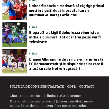
LIGA 2
Unirea Slobozia e motivată să câștige primul
meci în Liga 2, după începutul care a
mulțumit-o. Rareș Lazăr: ”Nu ...
LIGA 2
Etapa a 2-a a Ligii 2 debutează vineri și se
încheie duminică. Tot doar trei jocuri vor fi
televizate
LIGA 2
Dragoș Albu spune de ce nu s-a mai întors la
FC Hermannstadt și le răspunde celor care îl
atacă cu cele trei retrogradări ...
POLITICA DE CONFIDENTIALITATE
GDPR
CONTACT
Citarea se poate face în limita a 250 de semne.
Nici o instituţie sau persoană (site-uri, instituţii mass-
media, firme de monitorizare) nu poate reproduce