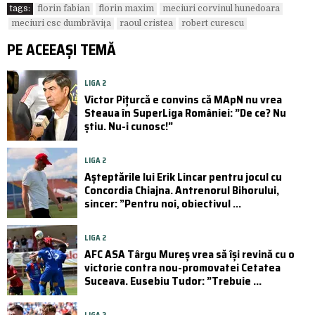
tags:
florin fabian
florin maxim
meciuri corvinul hunedoara
meciuri csc dumbrăvița
raoul cristea
robert curescu
PE ACEEAȘI TEMĂ
LIGA 2
Victor Pițurcă e convins că MApN nu vrea
Steaua în SuperLiga României: ”De ce? Nu
știu. Nu-i cunosc!”
LIGA 2
Așteptările lui Erik Lincar pentru jocul cu
Concordia Chiajna. Antrenorul Bihorului,
sincer: ”Pentru noi, obiectivul ...
LIGA 2
AFC ASA Târgu Mureș vrea să își revină cu o
victorie contra nou-promovatei Cetatea
Suceava. Eusebiu Tudor: ”Trebuie ...