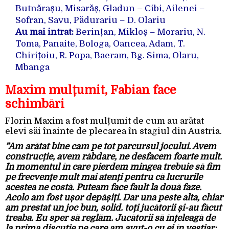
Butnărașu, Misarăș, Gladun – Cibi, Ailenei –
Sofran, Savu, Pădurariu – D. Olariu
Au mai intrat:
Berințan, Mikloș – Morariu, N.
Toma, Panaite, Bologa, Oancea, Adam, T.
Chirițoiu, R. Popa, Baeram, Bg. Sima, Olaru,
Mbanga
Maxim mulțumit, Fabian face
schimbări
Florin Maxim a fost mulțumit de cum au arătat
elevi săi înainte de plecarea în stagiul din Austria.
”Am arătat bine cam pe tot parcursul jocului. Avem
construcție, avem răbdare, ne desfacem foarte mult.
În momentul în care pierdem mingea trebuie să fim
pe frecvențe mult mai atenți pentru că lucrurile
acestea ne costă. Puteam face fault la două faze.
Acolo am fost ușor depășiți. Dar una peste alta, chiar
am prestat un joc bun, solid. toți jucătorii și-au făcut
treaba. Eu sper să reglăm. Jucătorii să înțeleagă de
la prima discuție pe care am avut-o cu ei în vestiar: