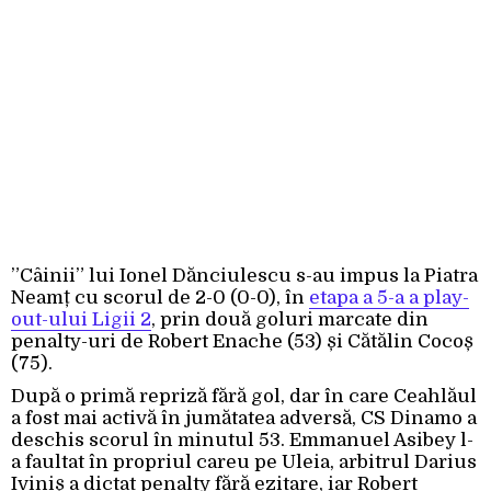
”Câinii” lui Ionel Dănciulescu s-au impus la Piatra
Neamț cu scorul de 2-0 (0-0), în
etapa a 5-a a play-
out-ului Ligii 2
, prin două goluri marcate din
penalty-uri de Robert Enache (53) și Cătălin Cocoș
(75).
După o primă repriză fără gol, dar în care Ceahlăul
a fost mai activă în jumătatea adversă, CS Dinamo a
deschis scorul în minutul 53. Emmanuel Asibey l-
a faultat în propriul careu pe Uleia, arbitrul Darius
Iviniș a dictat penalty fără ezitare, iar Robert