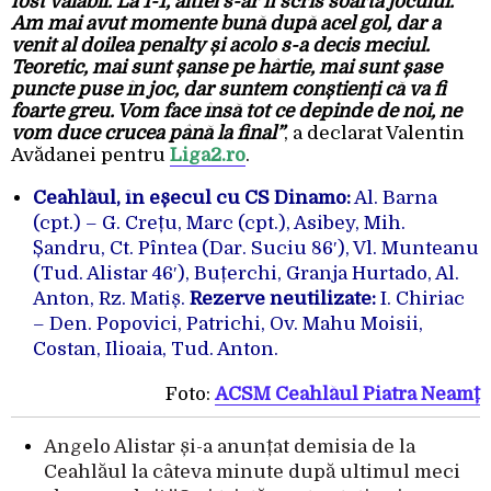
fost valabil. La 1-1, altfel s-ar fi scris soarta jocului.
Am mai avut momente bună după acel gol, dar a
venit al doilea penalty și acolo s-a decis meciul.
Teoretic, mai sunt șanse pe hârtie, mai sunt șase
puncte puse în joc, dar suntem conștienți că va fi
foarte greu. Vom face însă tot ce depinde de noi, ne
vom duce crucea până la final”
, a declarat Valentin
Avădanei pentru
Liga2.ro
.
Ceahlăul, în eșecul cu CS Dinamo:
Al. Barna
(cpt.) – G. Crețu, Marc (cpt.), Asibey, Mih.
Șandru, Ct. Pîntea (Dar. Suciu 86′), Vl. Munteanu
(Tud. Alistar 46′), Buțerchi, Granja Hurtado, Al.
Anton, Rz. Matiș.
Rezerve neutilizate:
I. Chiriac
– Den. Popovici, Patrichi, Ov. Mahu Moisii,
Costan, Ilioaia, Tud. Anton.
Foto:
ACSM Ceahlăul Piatra Neamț
Angelo Alistar și-a anunțat demisia de la
Ceahlăul la câteva minute după ultimul meci