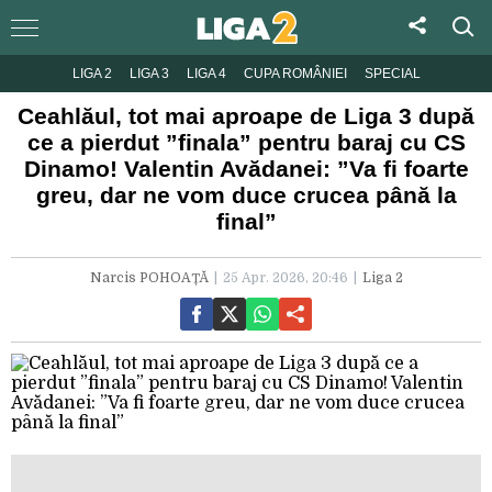
LIGA 2
LIGA 3
LIGA 4
CUPA ROMÂNIEI
SPECIAL
Ceahlăul, tot mai aproape de Liga 3 după
ce a pierdut ”finala” pentru baraj cu CS
Dinamo! Valentin Avădanei: ”Va fi foarte
greu, dar ne vom duce crucea până la
final”
Narcis POHOAȚĂ
25 Apr. 2026, 20:46
Liga 2