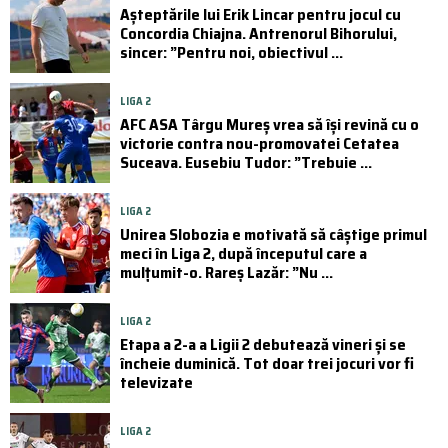
Așteptările lui Erik Lincar pentru jocul cu
Concordia Chiajna. Antrenorul Bihorului,
sincer: ”Pentru noi, obiectivul ...
LIGA 2
AFC ASA Târgu Mureș vrea să își revină cu o
victorie contra nou-promovatei Cetatea
Suceava. Eusebiu Tudor: ”Trebuie ...
LIGA 2
Unirea Slobozia e motivată să câștige primul
meci în Liga 2, după începutul care a
mulțumit-o. Rareș Lazăr: ”Nu ...
LIGA 2
Etapa a 2-a a Ligii 2 debutează vineri și se
încheie duminică. Tot doar trei jocuri vor fi
televizate
LIGA 2