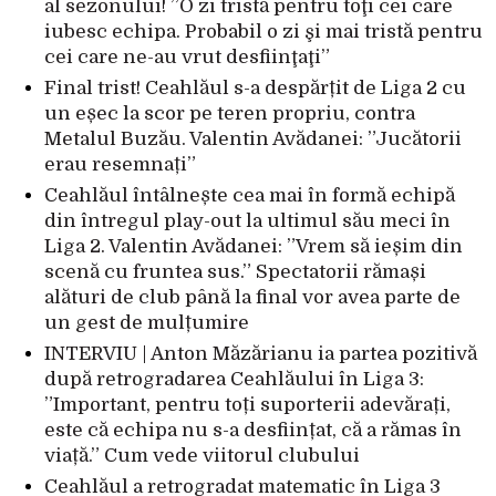
al sezonului! ”O zi tristă pentru toţi cei care
iubesc echipa. Probabil o zi şi mai tristă pentru
cei care ne-au vrut desfiinţaţi”
Final trist! Ceahlăul s-a despărțit de Liga 2 cu
un eșec la scor pe teren propriu, contra
Metalul Buzău. Valentin Avădanei: ”Jucătorii
erau resemnați”
Ceahlăul întâlnește cea mai în formă echipă
din întregul play-out la ultimul său meci în
Liga 2. Valentin Avădanei: ”Vrem să ieșim din
scenă cu fruntea sus.” Spectatorii rămași
alături de club până la final vor avea parte de
un gest de mulțumire
INTERVIU | Anton Măzărianu ia partea pozitivă
după retrogradarea Ceahlăului în Liga 3:
”Important, pentru toți suporterii adevărați,
este că echipa nu s-a desființat, că a rămas în
viață.” Cum vede viitorul clubului
Ceahlăul a retrogradat matematic în Liga 3