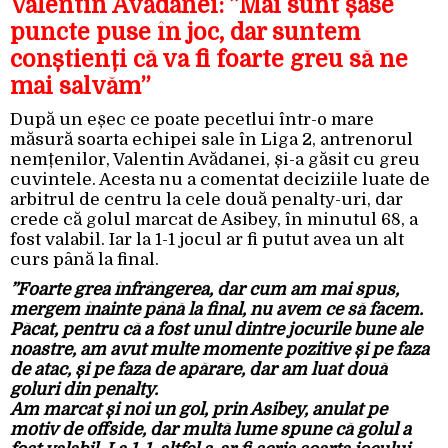
Valentin Avădanei: ”Mai sunt șase
puncte puse în joc, dar suntem
conștienți că va fi foarte greu să ne
mai salvăm”
După un eșec ce poate pecetlui într-o mare
măsură soarta echipei sale în Liga 2, antrenorul
nemțenilor, Valentin Avădanei, și-a găsit cu greu
cuvintele. Acesta nu a comentat deciziile luate de
arbitrul de centru la cele două penalty-uri, dar
crede că golul marcat de Asibey, în minutul 68, a
fost valabil. Iar la 1-1 jocul ar fi putut avea un alt
curs până la final.
”Foarte grea înfrângerea, dar cum am mai spus,
mergem înainte până la final, nu avem ce să facem.
Păcat, pentru că a fost unul dintre jocurile bune ale
noastre, am avut multe momente pozitive și pe faza
de atac, și pe faza de apărare, dar am luat două
goluri din penalty.
Am marcat și noi un gol, prin Asibey, anulat pe
motiv de offside, dar multă lume spune că golul a