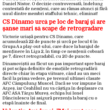
Daniel Nistor. O decizie controversată, îndelung
contestată de nemțeni, care au rămas atunci și fără
unul dintre membri staffului tehnic, eliminat!
CS Dinamo urcă pe loc de baraj și are
șanse mari să scape de retrogradare
Victorie uriașă pentru CS Dinamo, care
acumulează 22 de puncte și urcă pe locul 6 în
Grupa A a play-out-ului, care duce la barajul de
menținere în Liga 2, în timp ce nemțenii coboară
pe 7, direct retrogradabil, cu 20 de puncte.
Dinamoviștii au făcut un pas important spre baraj
și pot scăpa definitiv de emoțiile retrogradării
directe chiar în etapa viitoare, când au un meci
facil la prima vedere, pe terenul ultimei clasate
AFC Câmpulung Muscel. Dacă se vor impune în
Argeș, iar Ceahlăul nu va câștiga în deplasare cu
AFC ASA Târgu Mureș, echipa lui Ionel
Dănciulescu își asigură prezența la baraj cu o
etapă înainte de final.