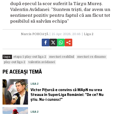
după eșecul la scor suferit la Târgu Mureș.
Valentin Avădanei: ”Suntem triști, dar avem un
sentiment pozitiv pentru faptul că am făcut tot
posibilul să salvăm echipa”
Narcis POHOAȚĂ
25 Apr. 2026, 20:46
Liga 2
tags:
etapa 5 play-out liga 2
meciuri ceahlăul
meciuri cs dinamo
play-out liga 2
valentin avădanei
PE ACEEAȘI TEMĂ
LIGA 2
Victor Pițurcă e convins că MApN nu vrea
Steaua în SuperLiga României: ”De ce? Nu
știu. Nu-i cunosc!”
LIGA 2