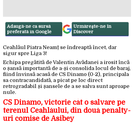
Adaugă-ne ca sursă
Urmărește-ne in
preferată în Google
Discover
Ceahlăul Piatra Neamț se îndreaptă încet, dar
sigur spre Liga 3!
Echipa pregătită de Valentin Avădanei a irosit încă
o șansă importantă de a-și consolida locul de baraj,
fiind învinsă acasă de CS Dinamo (0-2), principala
sa contracandidată, a picat pe loc direct
retrogradabil și șansele de a se salva sunt aproape
nule.
CS Dinamo, victorie cât o salvare pe
terenul Ceahlăului, din două penalty-
uri comise de Asibey