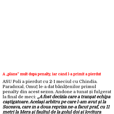
A „plâns” mult după penalty, iar când l-a primit a pierdut
ASU Poli a pierdut cu 2-1 meciul cu Chindia.
Paradoxal, Omuț le-a dat bănățenilor primul
penalty din acest sezon. Andone a tunat și fulgerat
la final de meci:
„A fost decizia care a tranșat echipa
câștigătoare. Același arbitru pe care l-am avut și la
Suceava, care în a doua repriză ne-a făcut praf, cu 11
metri la Mera și faultul de la golul doi și lovitura