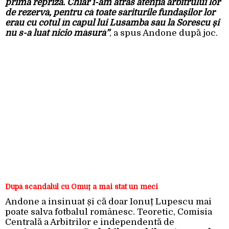
prima repriză. Chiar i-am atras atenția arbitrului lor
de rezervă, pentru că toate săriturile fundașilor lor
erau cu cotul în capul lui Lusamba sau la Sorescu și
nu s-a luat nicio măsură”
, a spus Andone după joc.
După scandalul cu Omuț a mai stat un meci
Andone a insinuat și că doar Ionuț Lupescu mai
poate salva fotbalul românesc. Teoretic, Comisia
Centrală a Arbitrilor e independentă de