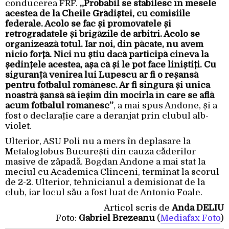
conducerea FRF.
„Probabil se stabilesc în mesele
acestea de la Cheile Grădiștei, cu comisiile
federale. Acolo se fac și promovatele și
retrogradatele și brigăzile de arbitri. Acolo se
organizează totul. Iar noi, din păcate, nu avem
nicio forță. Nici nu știu dacă participă cineva la
ședințele acestea, așa că și le pot face liniștiți. Cu
siguranță venirea lui Lupescu ar fi o reșansă
pentru fotbalul românesc. Ar fi singura și unica
noastră șansă să ieșim din mocirla în care se află
acum fotbalul românesc”
, a mai spus Andone, și a
fost o declarație care a deranjat prin clubul alb-
violet.
Ulterior, ASU Poli nu a mers în deplasare la
Metaloglobus București din cauza căderilor
masive de zăpadă. Bogdan Andone a mai stat la
meciul cu Academica Clinceni, terminat la scorul
de 2-2. Ulterior, tehnicianul a demisionat de la
club, iar locul său a fost luat de Antonio Foale.
Articol scris de
Anda DELIU
Foto:
Gabriel Brezeanu
(
Mediafax Foto
)