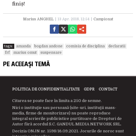
finiș!
Marius ANGHEL
13 Apr. 2018, 12:54
Campionat
tags:
amanda
bogdan andone
comisia de disciplina
declaratii
frf
marius omut
suspensare
PE ACEEAȘI TEMĂ
POLITICA DE CONFIDENTIALITATE
GDPR
CONTACT
Citarea se poate face în limita a 250 de semne.
Nici o instituţie sau persoană (site-uri, instituţii mass-
media, firme de monitorizare) nu poate reproduce
integral scrierile publicistice purtătoare de Drepturi de
Autor fără acordul S.C. GANDUL MEDIA NETWORK SRL.
Decizia ONJN nr. 1598/16.09.2021. Jocurile de noroc sunt