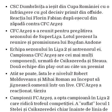
CSC Dumbrăvița a ieșit din Cupa României cu o
înfrângere cu gol decisiv primit din offside.
Reacția lui Florin Fabian după eșecul din
zăpadă contra CFC Argeș
CFC Argeș s-a reunit pentru pregătirea
sezonului de SuperLiga. Lotul prezent la
reunire și promisiunea lui Bogdan Andone
Echipa sezonului în Liga 2 și antrenorul ei.
Campioana CFC Argeș are cei mai mulți
componenți, urmată de Csikszereda și Steaua.
Două echipe din play-out au câte un premiat
Atât se poate, ăsta le e nivelul! Robert
Moldoveanu și Mihai Roman au început să
jignească oamenii într-un live. CFC Argeș a
reacționat, târziu
Campionii FC Argeș, a opta campioană în Liga 2
care ridică trofeul competiției. A ”suflat” locul 1
Stelei și Csikszeredei chiar înainte de linia de