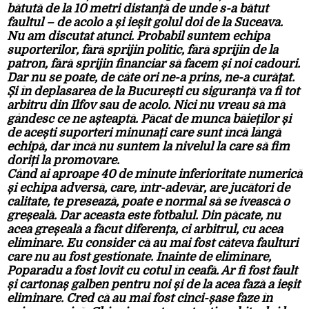
bătută de la 10 metri distanță de unde s-a bătut
faultul – de acolo a și ieșit golul doi de la Suceava.
Nu am discutat atunci. Probabil suntem echipa
suporterilor, fără sprijin politic, fără sprijin de la
patron, fără sprijin financiar să facem și noi cadouri.
Dar nu se poate, de câte ori ne-a prins, ne-a curățat.
Și în deplasarea de la București cu siguranță va fi tot
arbitru din Ilfov sau de acolo. Nici nu vreau să mă
gândesc ce ne așteaptă. Păcat de munca băieților și
de acești suporteri minunați care sunt încă lângă
echipă, dar încă nu suntem la nivelul la care să fim
doriți la promovare.
Când ai aproape 40 de minute inferioritate numerică
și echipa adversă, care, într-adevăr, are jucători de
calitate, te presează, poate e normal să se ivească o
greșeală. Dar aceasta este fotbalul. Din păcate, nu
acea greșeală a făcut diferența, ci arbitrul, cu acea
eliminare. Eu consider că au mai fost câteva faulturi
care nu au fost gestionate. Înainte de eliminare,
Poparadu a fost lovit cu cotul în ceafă. Ar fi fost fault
și cartonaș galben pentru noi și de la acea fază a ieșit
eliminare. Cred că au mai fost cinci-șase faze în