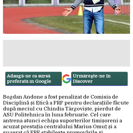
Adaugă-ne ca sursă
Urmărește-ne in
preferată în Google
Discover
Bogdan Andone a fost penalizat de Comisia de
Disciplină și Etică a FRF pentru declarațiile făcute
după meciul cu Chindia Târgoviște, pierdut de
ASU Politehnica în luna februarie. Cel care
antrena atunci echipa suporterilor timișoreni a
acuzat prestația centralului Marius Omuț și a
sugerat că FRF stabilește promovările și