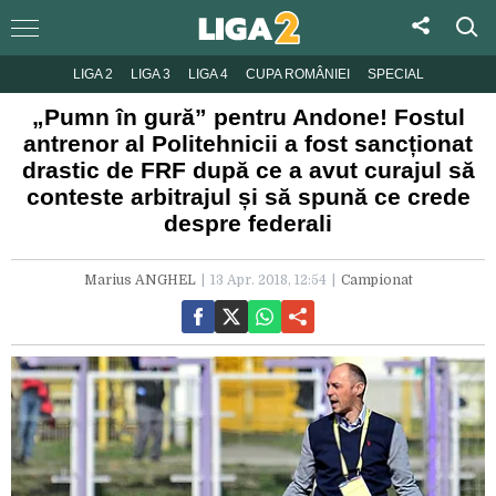
LIGA 2
LIGA 3
LIGA 4
CUPA ROMÂNIEI
SPECIAL
„Pumn în gură” pentru Andone! Fostul
antrenor al Politehnicii a fost sancționat
drastic de FRF după ce a avut curajul să
conteste arbitrajul și să spună ce crede
despre federali
Marius ANGHEL
13 Apr. 2018, 12:54
Campionat