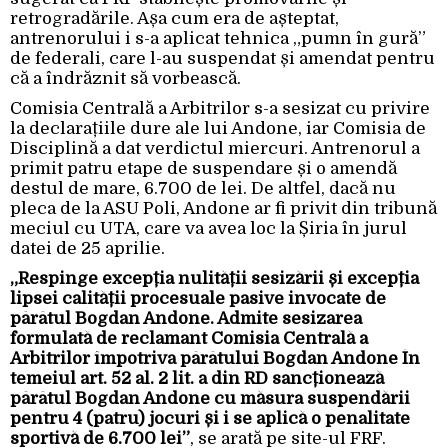
retrogradările. Așa cum era de așteptat,
antrenorului i s-a aplicat tehnica „pumn în gură”
de federali, care l-au suspendat și amendat pentru
că a îndrăznit să vorbească.
Comisia Centrală a Arbitrilor s-a sesizat cu privire
la declarațiile dure ale lui Andone, iar Comisia de
Disciplină a dat verdictul miercuri. Antrenorul a
primit patru etape de suspendare și o amendă
destul de mare, 6.700 de lei. De altfel, dacă nu
pleca de la ASU Poli, Andone ar fi privit din tribună
meciul cu UTA, care va avea loc la Șiria în jurul
datei de 25 aprilie.
„Respinge excepția nulității sesizării și excepția
lipsei calității procesuale pasive invocate de
pârâtul Bogdan Andone. Admite sesizarea
formulată de reclamant Comisia Centrală a
Arbitrilor împotriva pârâtului Bogdan Andone În
temeiul art. 52 al. 2 lit. a din RD sancționează
pârâtul Bogdan Andone cu măsura suspendării
pentru 4 (patru) jocuri și i se aplică o penalitate
sportivă de 6.700 lei”
, se arată pe site-ul FRF.