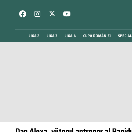
LIGA 2
LIGA 3
LIGA 4
CUPA ROMÂNIEI
SPECIAL
Dan Alexa, viitorul antrenor al Rapid