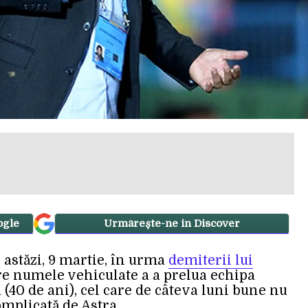
ogle
Urmărește-ne in Discover
 astăzi, 9 martie, în urma
demiterii lui
tre numele vehiculate a a prelua echipa
 (40 de ani), cel care de câteva luni bune nu
omplicată de Astra.