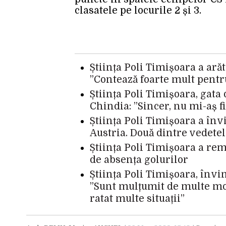
clasatele pe locurile 2 și 3.
Știința Poli Timișoara a arăt
”Contează foarte mult pent
Știința Poli Timișoara, gata
Chindia: ”Sincer, nu mi-aș f
Știința Poli Timișoara a înv
Austria. Două dintre vedetel
Știința Poli Timișoara a rem
de absența golurilor
Știința Poli Timișoara, învi
”Sunt mulțumit de multe mo
ratat multe situații”