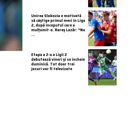
Unirea Slobozia e motivată
să câștige primul meci în Liga
2, după începutul care a
mulțumit-o. Rareș Lazăr: ”Nu
...
Etapa a 2-a a Ligii 2
debutează vineri și se încheie
duminică. Tot doar trei
jocuri vor fi televizate