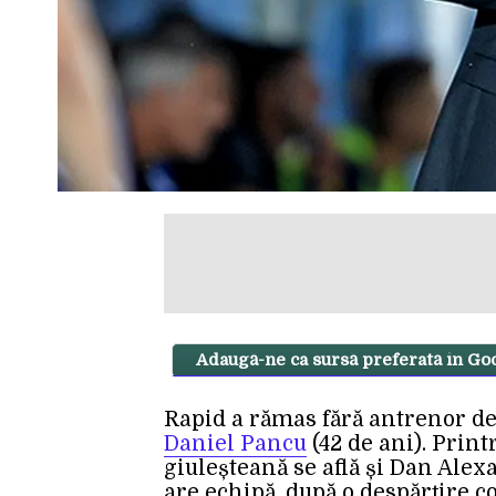
Adaugă-ne ca sursă preferată în Go
Rapid a rămas fără antrenor de
Daniel Pancu
(42 de ani). Prin
giuleșteană se află și Dan Alexa
are echipă, după o despărțire c