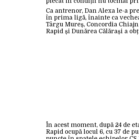
plecat în condiții nu tocmai pr
Ca antrenor, Dan Alexa le-a pre
în prima ligă, înainte ca vechea
Târgu Mureș, Concordia Chiajna,
Rapid și Dunărea Călărași a ob
În acest moment, după 24 de et
Rapid ocupă locul 6, cu 37 de pu
puncte în spatele echipelor CS