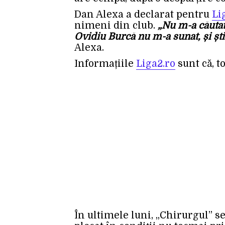
Dan Alexa a declarat pentru
Li
nimeni din club.
„Nu m-a căutat
Ovidiu Burcă nu m-a sunat, și știț
Alexa.
Informațiile
Liga2.ro
sunt că, to
În ultimele luni, „Chirurgul” se