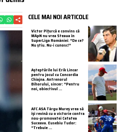
CELE MAI NOI ARTICOLE
Victor Pițurcă e convins că
MApN nu vrea Steaua în
SuperLiga României: ”De ce?
Nu știu. Nu-i cunosc!”
Așteptările lui Erik Lincar
pentru jocul cu Concordia
Chiajna. Antrenorul
Bihorului, sincer: ”Pentru
noi, obiectivul ...
AFC ASA Târgu Mureș vrea să
își revină cu o victorie contra
nou-promovatei Cetatea
Suceava. Eusebiu Tudor:
”Trebuie ...