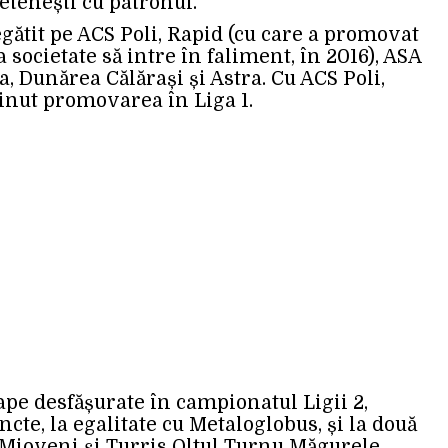
ietenești cu patronul.
gătit pe ACS Poli, Rapid (cu care a promovat
 societate să intre în faliment, în 2016), ASA
 Dunărea Călărași și Astra. Cu ACS Poli,
ținut promovarea în Liga 1.
ape desfășurate în campionatul Ligii 2,
ncte, la egalitate cu Metaloglobus, și la două
 Mioveni și Turris Oltul Turnu Măgurele,