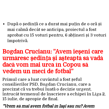
După o ședință ce a durat mai puțin de o oră și
mai calmă decât se anticipa, proiectul a fost
aprobat cu 15 voturi pentru, 6 abțineri și 3 voturi
împotrivă.
Bogdan Crucianu: ”Avem ieșeni care
urmăresc ședința și așteaptă să vadă
dacă vom mai urca în Copou să
vedem un meci de fotbal”
Primul care a luat cuvântul a fost șeful
consilierilor PSD, Bogdan Crucianu, care a
precizat că va trebui luată o decizie urgent,
întrucât termenul de înscriere a echipei în Liga 2,
15 iulie, de apropie de final.
”Vrem să mai avem fotbal în Iași sau nu? Avem