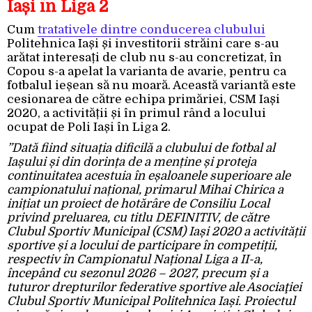
Iași în Liga 2
Cum
tratativele dintre conducerea clubului
Politehnica Iași și investitorii străini care s-au
arătat interesați de club nu s-au concretizat, în
Copou s-a apelat la varianta de avarie, pentru ca
fotbalul ieșean să nu moară. Această variantă este
cesionarea de către echipa primăriei, CSM Iași
2020, a activității și în primul rând a locului
ocupat de Poli Iași în Liga 2.
”Dată fiind situația dificilă a clubului de fotbal al
Iașului și din dorința de a menține și proteja
continuitatea acestuia în eșaloanele superioare ale
campionatului național, primarul Mihai Chirica a
inițiat un proiect de hotărâre de Consiliu Local
privind preluarea, cu titlu DEFINITIV, de către
Clubul Sportiv Municipal (CSM) Iași 2020 a activității
sportive și a locului de participare în competiții,
respectiv în Campionatul Național Liga a II-a,
începând cu sezonul 2026 – 2027, precum și a
tuturor drepturilor federative sportive ale Asociaţiei
Clubul Sportiv Municipal Politehnica Iași. Proiectul