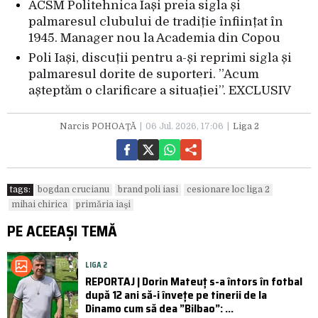
ACSM Politehnica Iași preia sigla și
palmaresul clubului de tradiție înființat în
1945. Manager nou la Academia din Copou
Poli Iași, discuții pentru a-și reprimi sigla și
palmaresul dorite de suporteri. ”Acum
așteptăm o clarificare a situației”. EXCLUSIV
Narcis POHOAȚĂ
06 Jul. 2026, 17:06
Liga 2
tags:
bogdan crucianu
brand poli iasi
cesionare loc liga 2
mihai chirica
primăria iași
PE ACEEAȘI TEMĂ
LIGA 2
REPORTAJ | Dorin Mateuț s-a întors în fotbal
după 12 ani să-i învețe pe tinerii de la
Dinamo cum să dea ”Bilbao”: ...