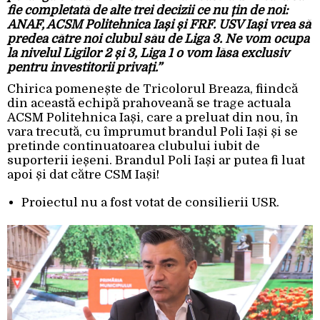
fie completată de alte trei decizii ce nu țin de noi:
ANAF, ACSM Politehnica Iași și FRF. USV Iași vrea să
predea către noi clubul său de Liga 3. Ne vom ocupa
la nivelul Ligilor 2 și 3, Liga 1 o vom lăsa exclusiv
pentru investitorii privați.”
Chirica pomenește de Tricolorul Breaza, fiindcă
din această echipă prahoveană se trage actuala
ACSM Politehnica Iași, care a preluat din nou, în
vara trecută, cu împrumut brandul Poli Iași și se
pretinde continuatoarea clubului iubit de
suporterii ieșeni. Brandul Poli Iași ar putea fi luat
apoi și dat către CSM Iași!
Proiectul nu a fost votat de consilierii USR.