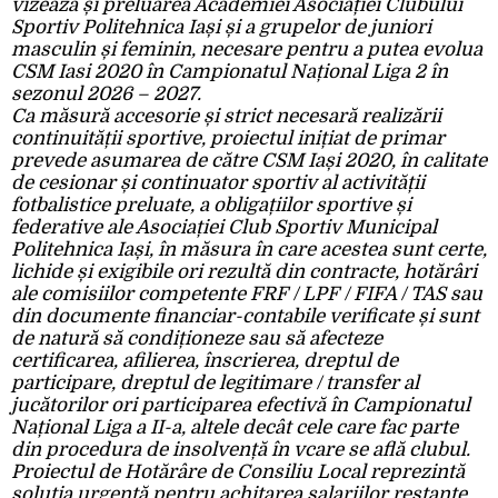
vizează și preluarea Academiei Asociației Clubului
Sportiv Politehnica Iași și a grupelor de juniori
masculin și feminin, necesare pentru a putea evolua
CSM Iasi 2020 în Campionatul Național Liga 2 în
sezonul 2026 – 2027.
Ca măsură accesorie și strict necesară realizării
continuității sportive, proiectul inițiat de primar
prevede asumarea de către CSM Iași 2020, în calitate
de cesionar și continuator sportiv al activității
fotbalistice preluate, a obligațiilor sportive și
federative ale Asociației Club Sportiv Municipal
Politehnica Iași, în măsura în care acestea sunt certe,
lichide și exigibile ori rezultă din contracte, hotărâri
ale comisiilor competente FRF / LPF / FIFA / TAS sau
din documente financiar-contabile verificate și sunt
de natură să condiționeze sau să afecteze
certificarea, afilierea, înscrierea, dreptul de
participare, dreptul de legitimare / transfer al
jucătorilor ori participarea efectivă în Campionatul
Național Liga a II-a, altele decât cele care fac parte
din procedura de insolvență în vcare se află clubul.
Proiectul de Hotărâre de Consiliu Local reprezintă
soluția urgentă pentru achitarea salariilor restante