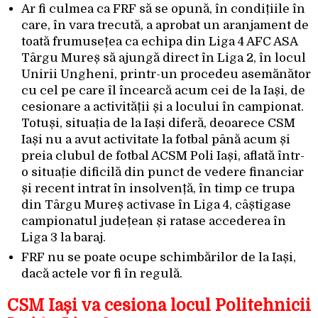
Ar fi culmea ca FRF să se opună, în condițiile în
care, în vara trecută, a aprobat un aranjament de
toată frumusețea ca echipa din Liga 4 AFC ASA
Târgu Mureș să ajungă direct în Liga 2, în locul
Unirii Ungheni, printr-un procedeu asemănător
cu cel pe care îl încearcă acum cei de la Iași, de
cesionare a activității și a locului în campionat.
Totuși, situația de la Iași diferă, deoarece CSM
Iași nu a avut activitate la fotbal până acum și
preia clubul de fotbal ACSM Poli Iași, aflată într-
o situație dificilă din punct de vedere financiar
și recent intrat în insolvență, în timp ce trupa
din Târgu Mureș activase în Liga 4, câștigase
campionatul județean și ratase accederea în
Liga 3 la baraj.
FRF nu se poate ocupe schimbărilor de la Iași,
dacă actele vor fi în regulă.
CSM Iași va cesiona locul Politehnicii