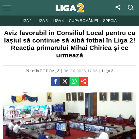
LIGA 2
LIGA 3
LIGA 4
CUPA ROMÂNIEI
SPECIAL
Aviz favorabil în Consiliul Local pentru ca
Iașiul să continue să aibă fotbal în Liga 2!
Reacția primarului Mihai Chirica și ce
urmează
Narcis POHOAȚĂ
06 Jul. 2026, 17:06
Liga 2