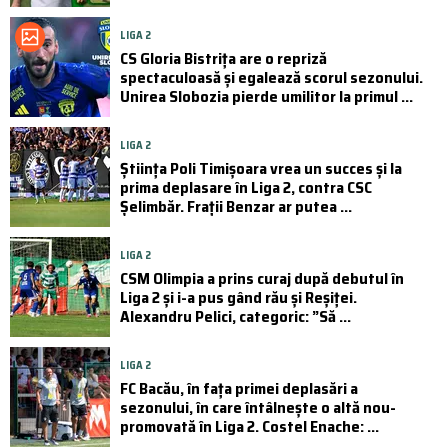
LIGA 2
CS Gloria Bistrița are o repriză
spectaculoasă și egalează scorul sezonului.
Unirea Slobozia pierde umilitor la primul ...
LIGA 2
Știința Poli Timișoara vrea un succes și la
prima deplasare în Liga 2, contra CSC
Șelimbăr. Frații Benzar ar putea ...
LIGA 2
CSM Olimpia a prins curaj după debutul în
Liga 2 și i-a pus gând rău și Reșiței.
Alexandru Pelici, categoric: ”Să ...
LIGA 2
FC Bacău, în fața primei deplasări a
sezonului, în care întâlnește o altă nou-
promovată în Liga 2. Costel Enache: ...