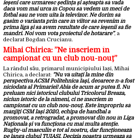
ieșeni care urmăresc ședința și așteaptă să vadă
dacă vom mai urca în Copou să vedem un meci de
fotbal sau ne vom uita la televizor. Ne dorim să
găsim o variantă prin care în viitor să revenim în
prima ligă și să avem rezultate de care ieșenii să fie
mândri. Noi vom vota proiectul de hotărâre”
, a
declarat Bogdan Crucianu.
Mihai Chirica: ”Ne înscriem în
campionat cu un club nou-nouț”
La rândul său, primarul municipiului Iași, Mihai
Chirica, a declarat:
”Nu vă uitați la mine din
perspectiva ACSM Politehnica Iași, deoarece n-a fost
niciodată al Primăriei! Abia de acum ar putea fi. Nu
preluăm nici istoricul clubului Tricolorul Breaza,
niciun istoric de la nimeni, ci ne înscriem în
campionat cu un club nou-nouț. Este impropriu să
mânjiți CSM Iași 2020, echipa de handbal a
promovat, a retrogradat, a promovat din nou în Liga
Națională și va funcționa cu mai multă atenție.
Rugby-ul masculin e tot al nostru, dar funcționează
pe lângă clubul TUIASI. Decizia noastră urmează să