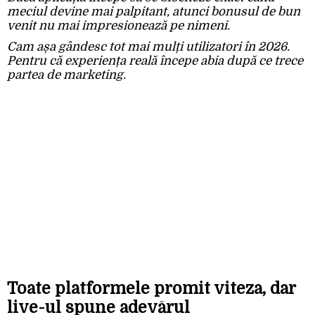
meciul devine mai palpitant, atunci bonusul de bun
venit nu mai impresionează pe nimeni.
Cam așa gândesc tot mai mulți utilizatori în 2026.
Pentru că experiența reală începe abia după ce trece
partea de marketing.
Toate platformele promit viteza, dar
live-ul spune adevărul