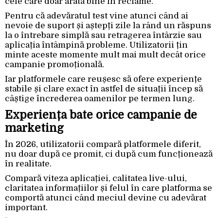
cele care doar arată bine în reclame.
Pentru că adevăratul test vine atunci când ai
nevoie de suport și aștepți zile la rând un răspuns
la o întrebare simplă sau retragerea întârzie sau
aplicația întâmpină probleme. Utilizatorii țin
minte aceste momente mult mai mult decât orice
campanie promoțională.
Iar platformele care reușesc să ofere experiențe
stabile și clare exact în astfel de situații încep să
câștige încrederea oamenilor pe termen lung.
Experiența bate orice campanie de
marketing
În 2026, utilizatorii compară platformele diferit,
nu doar după ce promit, ci după cum funcționează
în realitate.
Compară viteza aplicației, calitatea live-ului,
claritatea informațiilor și felul în care platforma se
comportă atunci când meciul devine cu adevărat
important.