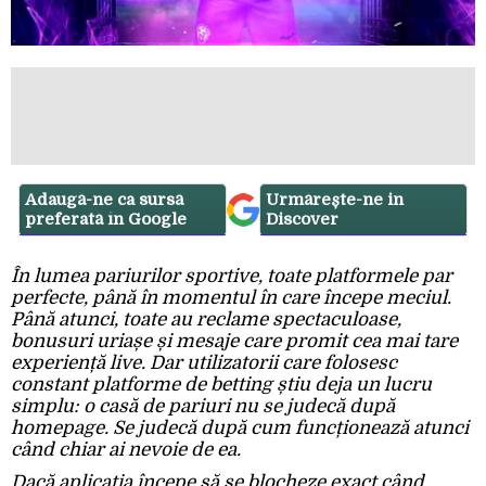
Adaugă-ne ca sursă
Urmărește-ne in
preferată în Google
Discover
În lumea pariurilor sportive, toate platformele par
perfecte, până în momentul în care începe meciul.
Până atunci, toate au reclame spectaculoase,
bonusuri uriașe și mesaje care promit cea mai tare
experiență live. Dar utilizatorii care folosesc
constant platforme de betting știu deja un lucru
simplu: o casă de pariuri nu se judecă după
homepage. Se judecă după cum funcționează atunci
când chiar ai nevoie de ea.
Dacă aplicația începe să se blocheze exact când