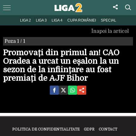
LIGA 2
LIGA 3
LIGA 4
CUPA ROMÂNIEI
SPECIAL
Înapoi la articol
Poza
1
/ 1
Promovați din primul an! CAO
Oradea a urcat un eșalon la un
sezon de la înființare au fost
premiați de AJF Bihor
POLITICA DE CONFIDENTIALITATE
GDPR
CONTACT