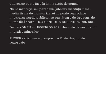
Citarea se poate face în limita a 250 de semne.
Nici o instituţie sau persoană (site-uri, instituţii mass-
media, firme de monitorizare) nu poate reproduce
integral scrierile publicistice purtătoare de Drepturi de
Autor fără acordul S.C. GANDUL MEDIA NETWORK SRL.
Decizia ONJN nr. 1598/16.09.2021. Jocurile de noroc sunt
interzise minorilor.
© 2008 - 2026 www.prosport.ro Toate drepturile
rezervate