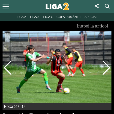
LIGA 2
LIGA 3
LIGA 4
CUPA ROMÂNIEI
SPECIAL
Înapoi la articol
Poza
3
/ 10