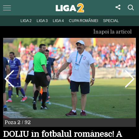
LIGA 2
LIGA 3
LIGA 4
CUPA ROMÂNIEI
SPECIAL
Înapoi la articol
Poza
2
/ 92
DOLIU în fotbalul românesc! A