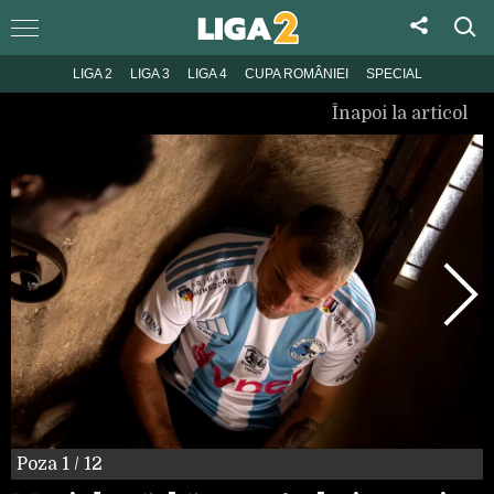
LIGA 2
LIGA 3
LIGA 4
CUPA ROMÂNIEI
SPECIAL
Înapoi la articol
Poza
1
/ 12