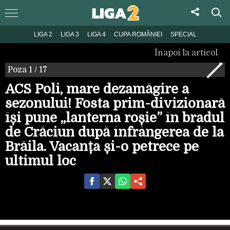
LIGA 2
LIGA 3
LIGA 4
CUPA ROMÂNIEI
SPECIAL
Înapoi la articol
Poza
1
/ 17
ACS Poli, mare dezamăgire a
sezonului! Fosta prim-divizionară
își pune „lanterna roșie” în bradul
de Crăciun după înfrângerea de la
Brăila. Vacanța și-o petrece pe
ultimul loc