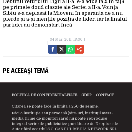
Debutul returului Ligii a II-a le-a adus față în față
pe primele două clasate ale Seriei a II-a. Voința
Sibiu s-a deplasat la Mioveni în speranța de a nu
pierde și a-și mențile poziția de lider, iar la finalul
partidei au demonstart încă
04 Mar. 2011, 18:00
PE ACEEAȘI TEMĂ
POLITICA DE CONFIDENTIALITATE
GDPR
CONTACT
Citarea se poate face în limita a 250 de semne.
Nici o instituţie sau persoană (site-uri, instituţii mass-
media, firme de monitorizare) nu poate reproduce
integral scrierile publicistice purtătoare de Drepturi de
Autor fără acordul S.C. GANDUL MEDIA NETWORK SRL.