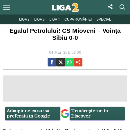
LIGA 2
LIGA 3
LIGA 4
CUPA ROMÂNIEI
SPECIAL
Egalul Petrolului! CS Mioveni – Voința
Sibiu 0-0
04 Mar. 2011, 18:00
Adaugă-ne ca sursă
Urmărește-ne in
preferată în Google
Discover