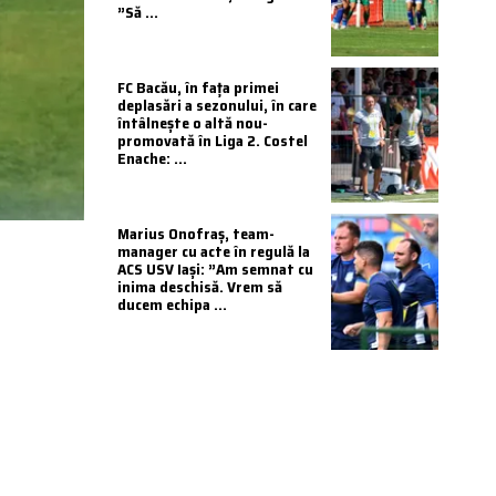
”Să ...
FC Bacău, în fața primei
deplasări a sezonului, în care
întâlnește o altă nou-
promovată în Liga 2. Costel
Enache: ...
Marius Onofraș, team-
manager cu acte în regulă la
ACS USV Iași: ”Am semnat cu
inima deschisă. Vrem să
ducem echipa ...