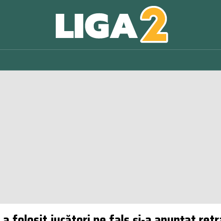
 a folosit jucători pe fals și-a anunțat re