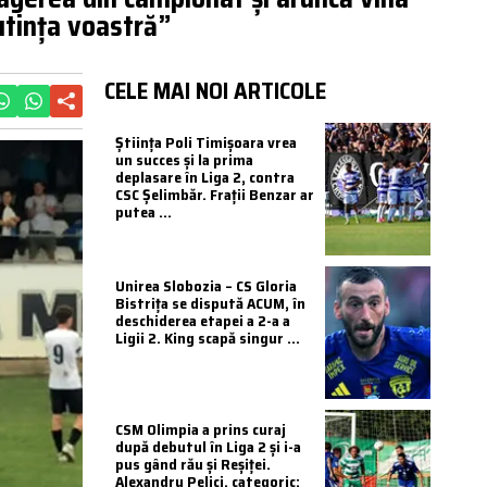
utința voastră”
CELE MAI NOI ARTICOLE
Știința Poli Timișoara vrea
un succes și la prima
deplasare în Liga 2, contra
CSC Șelimbăr. Frații Benzar ar
putea ...
Unirea Slobozia – CS Gloria
Bistrița se dispută ACUM, în
deschiderea etapei a 2-a a
Ligii 2. King scapă singur ...
CSM Olimpia a prins curaj
după debutul în Liga 2 și i-a
pus gând rău și Reșiței.
Alexandru Pelici, categoric: