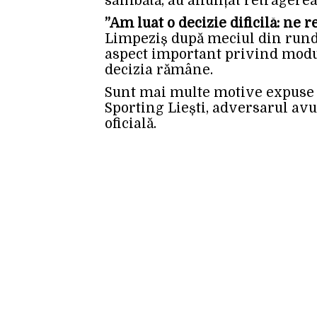
sâmbătă, au anunțat retragerea 
”Am luat o decizie dificilă: ne 
Limpeziș după meciul din runda 
aspect important privind modu
decizia rămâne.
Sunt mai multe motive expuse d
Sporting Liești, adversarul avut
oficială.