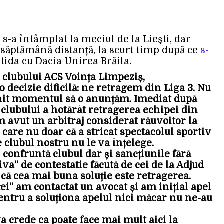
s-a întâmplat la meciul de la Liești, dar
o săptămână distanță, la scurt timp după ce
s-
tida cu Dacia Unirea Brăila.
i clubului ACS Voința Limpeziș,
o decizie dificilă: ne retragem din Liga 3. Nu
venit momentul să o anunțăm. Imediat după
 clubului a hotărât retragerea echipei din
 avut un arbitraj considerat răuvoitor la
 care nu doar că a stricat spectacolul sportiv
e clubul nostru nu le va înțelege.
confruntă clubul dar și sancțiunile fără
va” de contestatie făcută de cei de la Adjud
că cea mai buna soluție este retragerea.
i” am contactat un avocat și am inițial apel
entru a soluționa apelul nici măcar nu ne-au
a crede ca poate face mai mult aici la