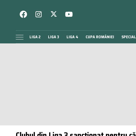
LIGA 2
LIGA 3
LIGA 4
CUPA ROMÂNIEI
SPECIAL
Clubul din Liga 3 sancționat pentru că