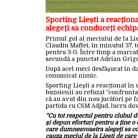
Sporting Liești a reacționa
alegeți să conduceți echip
Primul gol al meciului de la Li
Claudiu Maftei, în minutul 37, t
pentru 3-0. Între timp a marcat
secundă a punctat Adrian Grigo
După acel meci desfășurat în d
comunicat nimic.
Sporting Liești a reacționat în
buzoienii au refuzat ”confruntar
că au avut din nou jucători pe f
partida cu CSM Adjud, lucru dov
”Cu tot respectul pentru clubul
și depun eforturi pentru a ține o e
care dumneavoastră alegeți să co
cauza meciul de la Liești de care 