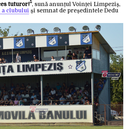
es tuturor!”
, sună anunțul Voinței Limpeziș,
 a clubului
și semnat de președintele Dedu