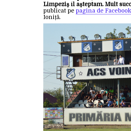
Limpeziș îl așteptam. Mult succ
publicat pe
pagina de Facebook
Ioniță.