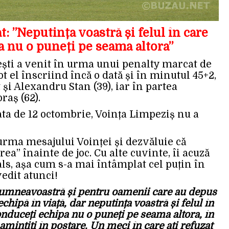
t: ”Neputința voastră și felul în care
a nu o puneți pe seama altora”
ești a venit în urma unui penalty marcat de
ot el înscriind încă o dată și în minutul 45+2,
 și Alexandru Stan (39), iar în partea
raș (62).
ata de 12 octombrie, Voința Limpeziș nu a
 urma mesajului Voinței și dezvăluie că
ea” înainte de joc. Cu alte cuvinte, îi acuză
als, așa cum s-a mai întâmplat cel puțin în
edit atunci!
 dumneavoastră și pentru oamenii care au depus
chipă în viață, dar neputința voastră și felul în
nduceți echipa nu o puneți pe seama altora, în
amintiți în postare. Un meci în care ați refuzat