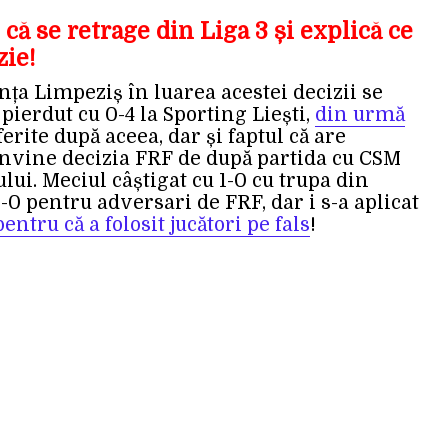
că se retrage din Liga 3 și explică ce
zie!
ța Limpeziș în luarea acestei decizii se
pierdut cu 0-4 la Sporting Liești,
din urmă
ferite după aceea, dar și faptul că are
onvine decizia FRF de după partida cu CSM
lui. Meciul câștigat cu 1-0 cu trupa din
-0 pentru adversari de FRF, dar i s-a aplicat
ntru că a folosit jucători pe fals
!