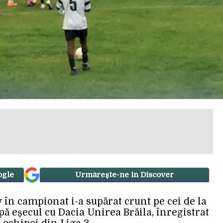
ogle
Urmărește-ne in Discover
v în campionat i-a supărat crunt pe cei de la
pă eșecul cu Dacia Unirea Brăila, înregistrat