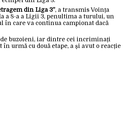
echipei din Liga 3.
retragem din Liga 3”
, a transmis Voința
a 8-a a Ligii 3, penultima a turului, un
l în care va continua campionat dacă
e buzoieni, iar dintre cei incriminați
 în urmă cu două etape, a și avut o reacție