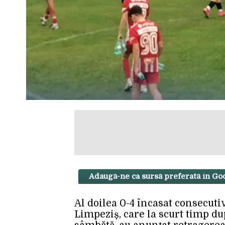
Adaugă-ne ca sursă preferată în Go
Al doilea 0-4 încasat consecuti
Limpeziș, care la scurt timp du