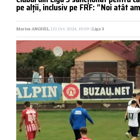
pe alții, inclusiv pe FRF: ”Noi atât 
Marius ANGHEL
21 Oct. 2024, 19:09
Liga 3