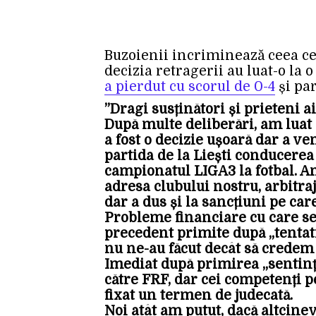
Buzoienii incriminează ceea ce 
decizia retragerii au luat-o la 
a pierdut cu scorul de 0-4
și par
”Dragi susținători și prieteni a
După multe deliberări, am luat 
a fost o decizie ușoară dar a 
partida de la Liești conducerea
campionatul LIGA3 la fotbal. Am
adresa clubului nostru, arbitraj
dar a dus și la sancțiuni pe car
Probleme financiare cu care se 
precedent primite după „tentati
nu ne-au făcut decât să credem 
Imediat după primirea „sentințe
către FRF, dar cei competenți p
fixat un termen de judecată.
Noi atât am putut, dacă altcinev