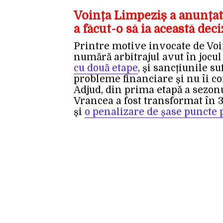
Voința Limpeziș a anunțat 
a făcut-o să ia această deci
Printre motive invocate de Voin
numără arbitrajul avut în jocul 
cu două etape
, și sancțiunile su
probleme financiare și nu îi c
Adjud, din prima etapă a sezonu
Vrancea a fost transformat în 3
și
o penalizare de șase puncte pe