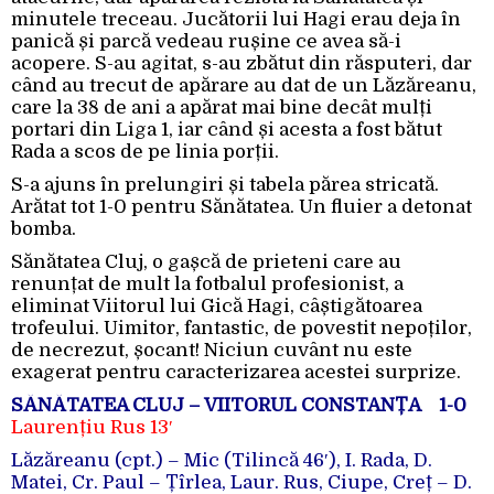
minutele treceau. Jucătorii lui Hagi erau deja în
panică și parcă vedeau rușine ce avea să-i
acopere. S-au agitat, s-au zbătut din răsputeri, dar
când au trecut de apărare au dat de un Lăzăreanu,
care la 38 de ani a apărat mai bine decât mulți
portari din Liga 1, iar când și acesta a fost bătut
Rada a scos de pe linia porții.
S-a ajuns în prelungiri și tabela părea stricată.
Arătat tot 1-0 pentru Sănătatea. Un fluier a detonat
bomba.
Sănătatea Cluj, o gașcă de prieteni care au
renunțat de mult la fotbalul profesionist, a
eliminat Viitorul lui Gică Hagi, câștigătoarea
trofeului. Uimitor, fantastic, de povestit nepoților,
de necrezut, șocant! Niciun cuvânt nu este
exagerat pentru caracterizarea acestei surprize.
SĂNĂTATEA CLUJ – VIITORUL CONSTANȚA 1-0
Laurențiu Rus 13′
Lăzăreanu (cpt.) – Mic (Tilincă 46′), I. Rada, D.
Matei, Cr. Paul – Țîrlea, Laur. Rus, Ciupe, Creț – D.