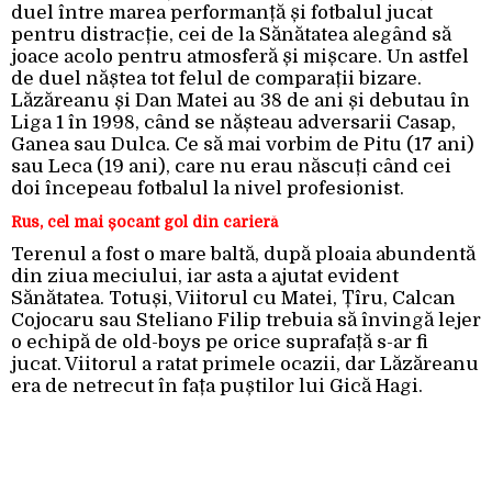
duel între marea performanță și fotbalul jucat
pentru distracție, cei de la Sănătatea alegând să
joace acolo pentru atmosferă și mișcare. Un astfel
de duel năștea tot felul de comparații bizare.
Lăzăreanu și Dan Matei au 38 de ani și debutau în
Liga 1 în 1998, când se nășteau adversarii Casap,
Ganea sau Dulca. Ce să mai vorbim de Pitu (17 ani)
sau Leca (19 ani), care nu erau născuți când cei
doi începeau fotbalul la nivel profesionist.
Rus, cel mai șocant gol din carieră
Terenul a fost o mare baltă, după ploaia abundentă
din ziua meciului, iar asta a ajutat evident
Sănătatea. Totuși, Viitorul cu Matei, Țîru, Calcan
Cojocaru sau Steliano Filip trebuia să învingă lejer
o echipă de old-boys pe orice suprafață s-ar fi
jucat. Viitorul a ratat primele ocazii, dar Lăzăreanu
era de netrecut în fața puștilor lui Gică Hagi.