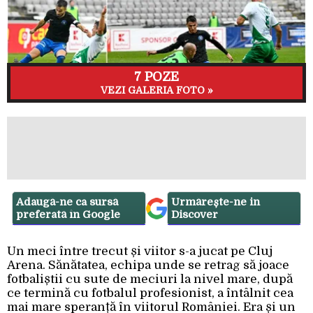
7 POZE
VEZI GALERIA FOTO »
Adaugă-ne ca sursă
Urmărește-ne in
preferată în Google
Discover
Un meci între trecut și viitor s-a jucat pe Cluj
Arena. Sănătatea, echipa unde se retrag să joace
fotbaliștii cu sute de meciuri la nivel mare, după
ce termină cu fotbalul profesionist, a întâlnit cea
mai mare speranță în viitorul României. Era și un