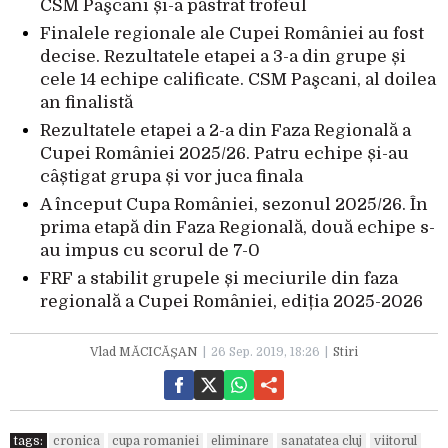
CSM Paşcani și-a păstrat trofeul
Finalele regionale ale Cupei României au fost
decise. Rezultatele etapei a 3-a din grupe și
cele 14 echipe calificate. CSM Paşcani, al doilea
an finalistă
Rezultatele etapei a 2-a din Faza Regională a
Cupei României 2025/26. Patru echipe și-au
câștigat grupa și vor juca finala
A început Cupa României, sezonul 2025/26. În
prima etapă din Faza Regională, două echipe s-
au impus cu scorul de 7-0
FRF a stabilit grupele și meciurile din faza
regională a Cupei României, ediția 2025-2026
Vlad MĂCICĂȘAN
26 Sep. 2019, 18:26
Stiri
tags:
cronica
cupa romaniei
eliminare
sanatatea cluj
viitorul