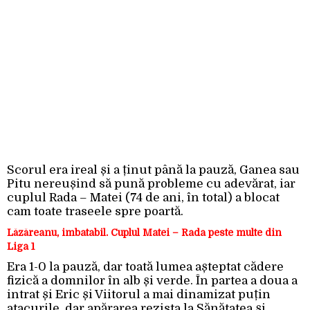
Scorul era ireal și a ținut până la pauză, Ganea sau
Pitu nereușind să pună probleme cu adevărat, iar
cuplul Rada – Matei (74 de ani, în total) a blocat
cam toate traseele spre poartă.
Lăzăreanu, imbatabil. Cuplul Matei – Rada peste multe din
Liga 1
Era 1-0 la pauză, dar toată lumea așteptat cădere
fizică a domnilor în alb și verde. În partea a doua a
intrat și Eric și Viitorul a mai dinamizat puțin
atacurile, dar apărarea rezista la Sănătatea și