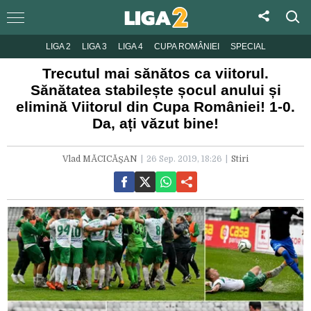
LIGA 2
LIGA 3
LIGA 4
CUPA ROMÂNIEI
SPECIAL
Trecutul mai sănătos ca viitorul.
Sănătatea stabilește șocul anului și
elimină Viitorul din Cupa României! 1-0.
Da, ați văzut bine!
Vlad MĂCICĂȘAN
26 Sep. 2019, 18:26
Stiri