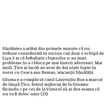
Sănătatea a arătat din primele minute că nu
trebuie considerată în niciun caz doar o echipă de
Liga 3 și că fotbaliștii clujenilor n-au mari
probleme în a-i bloca pe mai tinerii adversari. Mai
mult, Țîru și Iacob au avut de dat niște lupte în
noroi cu Ceaca sau Roman, atacanții Sănătății.
Gluma s-a complicat când Laurențiu Rus a marcat
de lângă Țîru, fostul mijlocaș de la Dinamo
făcându-i pe cei de la Viitorul să-și dea seama că
nu va fi deloc ușor (13).