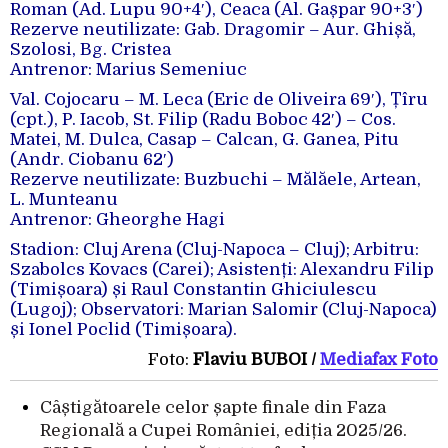
Roman (Ad. Lupu 90+4′), Ceaca (Al. Gașpar 90+3′)
Rezerve neutilizate: Gab. Dragomir – Aur. Ghișă,
Szolosi, Bg. Cristea
Antrenor: Marius Semeniuc
Val. Cojocaru – M. Leca (Eric de Oliveira 69′), Țîru
(cpt.), P. Iacob, St. Filip (Radu Boboc 42′) – Cos.
Matei, M. Dulca, Casap – Calcan, G. Ganea, Pitu
(Andr. Ciobanu 62′)
Rezerve neutilizate: Buzbuchi – Mălăele, Artean,
L. Munteanu
Antrenor: Gheorghe Hagi
Stadion: Cluj Arena (Cluj-Napoca – Cluj); Arbitru:
Szabolcs Kovacs (Carei); Asistenți: Alexandru Filip
(Timișoara) și Raul Constantin Ghiciulescu
(Lugoj); Observatori: Marian Salomir (Cluj-Napoca)
și Ionel Poclid (Timișoara).
Foto:
Flaviu BUBOI /
Mediafax Foto
Câștigătoarele celor șapte finale din Faza
Regională a Cupei României, ediția 2025/26.