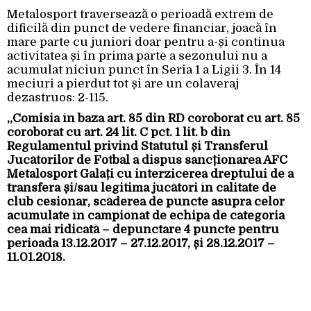
Metalosport traversează o perioadă extrem de
dificilă din punct de vedere financiar, joacă în
mare parte cu juniori doar pentru a-și continua
activitatea și în prima parte a sezonului nu a
acumulat niciun punct în Seria 1 a Ligii 3. În 14
meciuri a pierdut tot și are un colaveraj
dezastruos: 2-115.
„Comisia în baza art. 85 din RD coroborat cu art. 85
coroborat cu art. 24 lit. C pct. 1 lit. b din
Regulamentul privind Statutul și Transferul
Jucătorilor de Fotbal a dispus sancționarea AFC
Metalosport Galați cu interzicerea dreptului de a
transfera și/sau legitima jucători în calitate de
club cesionar, scăderea de puncte asupra celor
acumulate în campionat de echipa de categoria
cea mai ridicată – depunctare 4 puncte pentru
perioada 13.12.2017 – 27.12.2017, și 28.12.2017 –
11.01.2018.