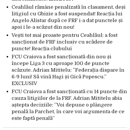
Ceahlăul rămâne penalizată în clasament, deși
litigiul cu Gbizie a fost suspendat! Reacția lui
Angelo Alistar după ce FRF i-a dat punctele și
apoi i le-a scăzut din nou!
Vești tot mai proaste pentru Ceahlăul: a fost
sancționat de FRF inclusiv cu scădere de
puncte! Reacția clubului
FCU Craiova a fost sancționată din nou și
începe Liga 3 cu aproape 100 de puncte
scăzute. Adrian Mititelu: ”Federația dispare în
6-9 luni! Să vină Hagi și Gică Popescu.”
EXCLUSIV
FCU Craiova a fost sancționată cu 14 puncte din
cauza litigiilor de la FRF. Adrian Mititelu abia
aștepta deciziile: ”Voi depune o plângere
penală la Parchet, în care voi argumenta de ce
este faptă penală”