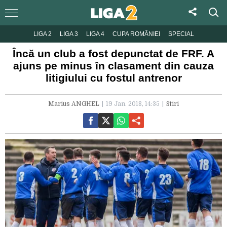
LIGA 2
LIGA 3
LIGA 4
CUPA ROMÂNIEI
SPECIAL
Încă un club a fost depunctat de FRF. A
ajuns pe minus în clasament din cauza
litigiului cu fostul antrenor
Marius ANGHEL
19 Jan. 2018, 14:35
Stiri