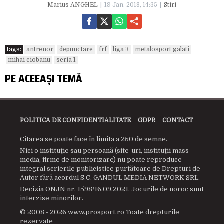
Marius ANGHEL
19 Jan. 2018, 14:35
Stiri
tags:
antrenor
depunctare
frf
liga 3
metalosport galati
mihai ciobanu
seria 1
PE ACEEAȘI TEMĂ
POLITICA DE CONFIDENTIALITATE
GDPR
CONTACT
Citarea se poate face în limita a 250 de semne.
Nici o instituţie sau persoană (site-uri, instituţii mass-
media, firme de monitorizare) nu poate reproduce
integral scrierile publicistice purtătoare de Drepturi de
Autor fără acordul S.C. GANDUL MEDIA NETWORK SRL.
Decizia ONJN nr. 1598/16.09.2021. Jocurile de noroc sunt
interzise minorilor.
© 2008 - 2026 www.prosport.ro Toate drepturile
rezervate