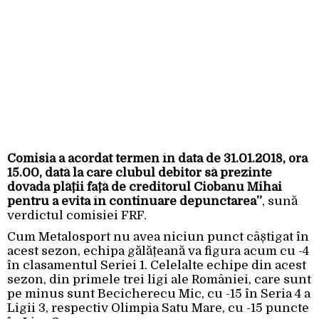
Comisia a acordat termen în data de 31.01.2018, ora
15.00, dată la care clubul debitor să prezinte
dovada plății față de creditorul Ciobanu Mihai
pentru a evita în continuare depunctarea”
, sună
verdictul comisiei FRF.
Cum Metalosport nu avea niciun punct câștigat în
acest sezon, echipa gălățeană va figura acum cu -4
în clasamentul Seriei 1. Celelalte echipe din acest
sezon, din primele trei ligi ale României, care sunt
pe minus sunt Becicherecu Mic, cu -15 în Seria 4 a
Ligii 3, respectiv Olimpia Satu Mare, cu -15 puncte