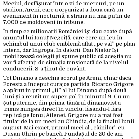
Meciul, desfășurat într-o zi de miercuri, pe un
stadion, Areni, care a organizat a doua oară un
eveniment în nocturnă, a strâns nu mai puțin de
7.000 de moldoveni în tribune.
În timp ce milionarii României își dau coate după
anunțul lui Ionuț Negoiță, care cere un leu în
schimbul unui club emblemă aflat „pe val” pe plan
intern, dar îngropat în datorii, Dan Nistor își
mobilizează colegii și spune public că aceștia nu
vor fi afectați de situația tensionată de la nivelul
conducerii. S-a ținut de cuvânt.
Tot Dinamo a deschis scorul pe Areni, chiar dacă
Foresta a început curajos partida. Ricardo Grigore
a apărut în primul „11” al lui Dinamo după două
luni și a reușit un super-gol în minutul 9. Cu un
șut puternic, din prima, tânărul dinamovist a
trimis mingea direct în vinclu, lăsându-l fără
replică pe Ionuț Ailenei. Grigore nu a mai fost
titular de la un meci cu Chindia, de la finalul lunii
august. Mai exact, primul meci al „câinilor” cu
Dusan Uhrin pe bancă. Fundașul de 20 de ani