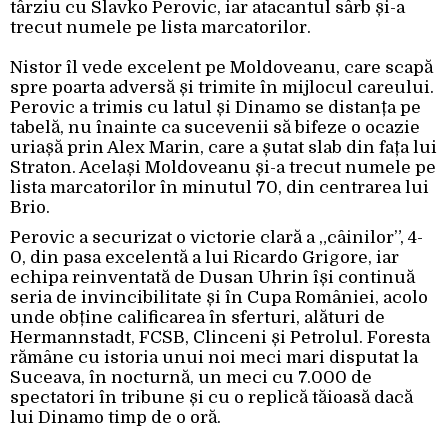
târziu cu Slavko Perovic, iar atacantul sârb și-a
trecut numele pe lista marcatorilor.
Nistor îl vede excelent pe Moldoveanu, care scapă
spre poarta adversă și trimite în mijlocul careului.
Perovic a trimis cu latul și Dinamo se distanța pe
tabelă, nu înainte ca sucevenii să bifeze o ocazie
uriașă prin Alex Marin, care a șutat slab din fața lui
Straton. Același Moldoveanu și-a trecut numele pe
lista marcatorilor în minutul 70, din centrarea lui
Brio.
Perovic a securizat o victorie clară a „câinilor”, 4-
0, din pasa excelentă a lui Ricardo Grigore, iar
echipa reinventată de Dusan Uhrin își continuă
seria de invincibilitate și în Cupa României, acolo
unde obține calificarea în sferturi, alături de
Hermannstadt, FCSB, Clinceni și Petrolul. Foresta
rămâne cu istoria unui noi meci mari disputat la
Suceava, în nocturnă, un meci cu 7.000 de
spectatori în tribune și cu o replică tăioasă dacă
lui Dinamo timp de o oră.