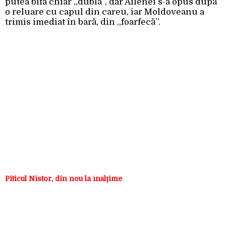
putea bifa chiar „dubla”, dar Ailenei s-a opus după
o reluare cu capul din careu, iar Moldoveanu a
trimis imediat în bară, din „foarfecă”.
Piticul Nistor, din nou la înălțime