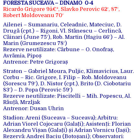
FORESTA SUCEAVA – DINAMO 0-4
Ricardo Grigore 9â€², Slavko Perovic 62′, 87′,
Robert Moldoveanu 70′
Ailenei – Sumanariu, Celeadnic, Mateciuc, D.
Drugă (cpt.) – Rigoni, Vl. Stănescu – Cerlincă,
Căinari (June 75′), Rob. Martin (Hagiu 66′) – Al.
Marin (Grumezescu 78′)
Rezerve neutilizate: Cărbune – O. Onofraș,
Avrămia, Pipoș
Antrenor: Petre Grigoraș
Straton – Gabriel Moura, Puljic, Klimavicius, Laur.
Corbu – Ric. Grigore, I. Filip – Rob. Moldoveanu
(Sorescu 79′), D. Nistor (cpt.), Brito (D. Ciobotariu
83′) – D. Popa (Perovic 59′)
Rezerve neutilizate: Piscitelli – Mih. Popescu, Al.
Răuță, Mrzljak
Antrenor: Dusan Uhrin
Stadion: Areni (Suceava – Suceava); Arbitru:
Adrian Viorel Cojocaru (Galați); Asistenți: Florian
Alexandru Vișan (Galați) și Adrian Vornicu (Iași);
Rezervă: Andrei Baciu (Botoșani); Observatori: