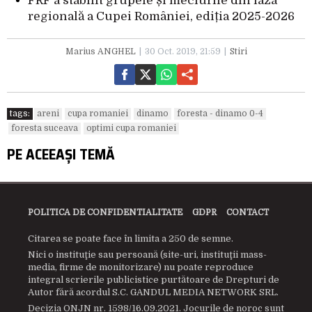
FRF a stabilit grupele și meciurile din faza
regională a Cupei României, ediția 2025-2026
Marius ANGHEL
30 Oct. 2019, 21:59
Stiri
tags:
areni
cupa romaniei
dinamo
foresta - dinamo 0-4
foresta suceava
optimi cupa romaniei
PE ACEEAȘI TEMĂ
POLITICA DE CONFIDENTIALITATE
GDPR
CONTACT
Citarea se poate face în limita a 250 de semne.
Nici o instituţie sau persoană (site-uri, instituţii mass-
media, firme de monitorizare) nu poate reproduce
integral scrierile publicistice purtătoare de Drepturi de
Autor fără acordul S.C. GANDUL MEDIA NETWORK SRL.
Decizia ONJN nr. 1598/16.09.2021. Jocurile de noroc sunt