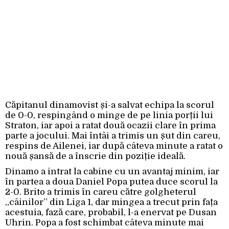
Căpitanul dinamovist și-a salvat echipa la scorul
de 0-0, respingând o minge de pe linia porții lui
Straton, iar apoi a ratat două ocazii clare în prima
parte a jocului. Mai întâi a trimis un șut din careu,
respins de Ailenei, iar după câteva minute a ratat o
nouă șansă de a înscrie din poziție ideală.
Dinamo a intrat la cabine cu un avantaj minim, iar
în partea a doua Daniel Popa putea duce scorul la
2-0. Brito a trimis în careu către golgheterul
„câinilor” din Liga 1, dar mingea a trecut prin fața
acestuia, fază care, probabil, l-a enervat pe Dusan
Uhrin. Popa a fost schimbat câteva minute mai