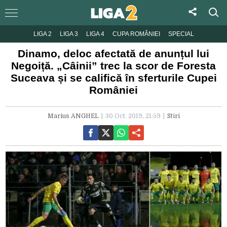
LIGA 2
LIGA 3
LIGA 4
CUPA ROMÂNIEI
SPECIAL
Dinamo, deloc afectată de anunțul lui
Negoiță. „Câinii” trec la scor de Foresta
Suceava și se califică în sferturile Cupei
României
Marius ANGHEL
30 Oct. 2019, 21:59
Stiri