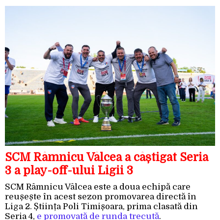
SCM Râmnicu Vâlcea a câștigat Seria
3 a play-off-ului Ligii 3
SCM Râmnicu Vâlcea este a doua echipă care
reușește în acest sezon promovarea directă în
Liga 2. Știința Poli Timișoara, prima clasată din
Seria 4,
e promovată de runda trecută
.