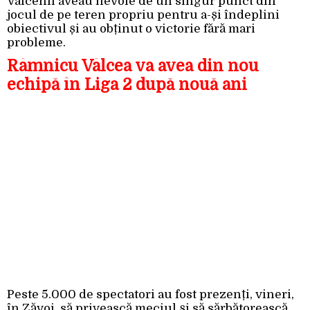
Vâlcenii aveau nevoie de un singur punct din
jocul de pe teren propriu pentru a-și îndeplini
obiectivul și au obținut o victorie fără mari
probleme.
Râmnicu Vâlcea va avea din nou
echipă în Liga 2 după nouă ani
Peste 5.000 de spectatori au fost prezenți, vineri,
în Zăvoi, să privească meciul și să sărbătorească