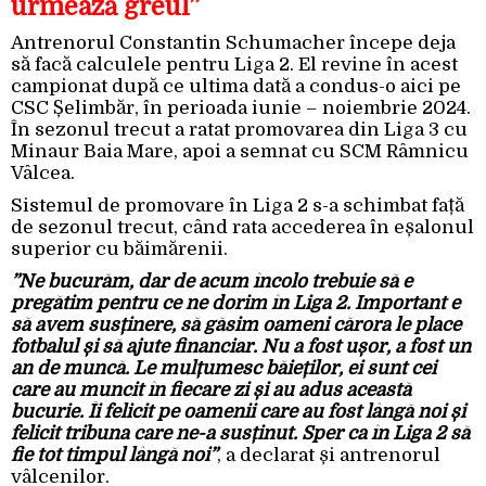
urmează greul”
Antrenorul Constantin Schumacher începe deja
să facă calculele pentru Liga 2. El revine în acest
campionat după ce ultima dată a condus-o aici pe
CSC Șelimbăr, în perioada iunie – noiembrie 2024.
În sezonul trecut a ratat promovarea din Liga 3 cu
Minaur Baia Mare, apoi a semnat cu SCM Râmnicu
Vâlcea.
Sistemul de promovare în Liga 2 s-a schimbat față
de sezonul trecut, când rata accederea în eșalonul
superior cu băimărenii.
”Ne bucurăm, dar de acum încolo trebuie să e
pregătim pentru ce ne dorim în Liga 2. Important e
să avem susținere, să găsim oameni cărora le place
fotbalul și să ajute financiar. Nu a fost ușor, a fost un
an de muncă. Le mulțumesc băieților, ei sunt cei
care au muncit în fiecare zi și au adus această
bucurie. Îi felicit pe oamenii care au fost lângă noi și
felicit tribuna care ne-a susținut. Sper ca în Liga 2 să
fie tot timpul lângă noi”
, a declarat și antrenorul
vâlcenilor.