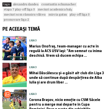
tags:
alexandru dandea
constantin schumacher
etapa 7 play-off liga 3
meciuri academica balș
meciuri scm râmnicu vâlcea
mircia gutau
play-off liga 3
promovare liga 2
PE ACEEAȘI TEMĂ
LIGA 3
Marius Onofraș, team-manager cu acte în
regulă la ACS USV Iași: ”Am semnat cu inima
deschisă. Vrem să ducem echipa ...
LIGA 3
Mihai Dăscălescu și-a găsit alt club din Liga 3
unde să continue după despărțirea de Alba
Iulia și are drum liber ...
LIGA 3
Corona Brașov, nicio emoție cu CSM Săcele
pentru a merge mai departe în Cupa
României. Doar o parte din achizițiile ...