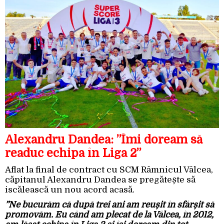
Alexandru Dandea: ”Îmi doream să
readuc echipa în Liga 2”
Aflat la final de contract cu SCM Râmnicul Vâlcea,
căpitanul Alexandru Dandea se pregătește să
iscălească un nou acord acasă.
”Ne bucurăm că după trei ani am reușit în sfârșit să
promovăm. Eu când am plecat de la Vâlcea, în 2012,