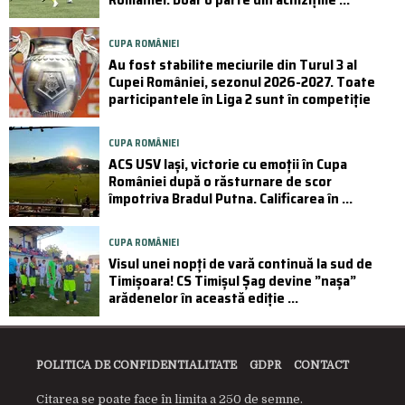
CUPA ROMÂNIEI
Au fost stabilite meciurile din Turul 3 al
Cupei României, sezonul 2026-2027. Toate
participantele în Liga 2 sunt în competiție
CUPA ROMÂNIEI
ACS USV Iași, victorie cu emoții în Cupa
României după o răsturnare de scor
împotriva Bradul Putna. Calificarea în ...
CUPA ROMÂNIEI
Visul unei nopți de vară continuă la sud de
Timișoara! CS Timișul Șag devine ”nașa”
arădenelor în această ediție ...
POLITICA DE CONFIDENTIALITATE
GDPR
CONTACT
Citarea se poate face în limita a 250 de semne.