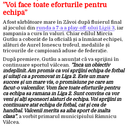
”Voi face toate eforturile pentru
echipă”
A fost sărbătoare mare în Zăvoi după fluierul final
al jocului din
runda a 7-a a play-off-ului Ligii 3
, iar
șampania a curs în valuri. Chiar edilul Mircia
Gutău a coborât de la oficială și a înmânat echipei,
alături de Aurel Ionescu trofeul, medaliile și
tricourile de campioană aduse de federație.
După premiere, Gutău a anunțat că va sprijini în
continuare sportul vâlcean.
”Încă un obiectiv
îndeplinit. Am promis că voi sprijini echipa de fotbal
și uitați că a promovat în Liga 2. Este un mare
succes și un mare vis, o promisiune pe care am
făcut-o vâlcenilor. Vom face toate eforturile pentru
ca echipa să rămână în Liga 2. Sunt convins că vor
veni și alți sponsori alături de echipă. Voi sprijini în
continuare atât echipa de fotbal, cât și cea de
handbal. Vâlcenii merită să aibă sport de înaltă
clasă”
, a vorbit primarul municipiului Râmnicu
Vâlcea.