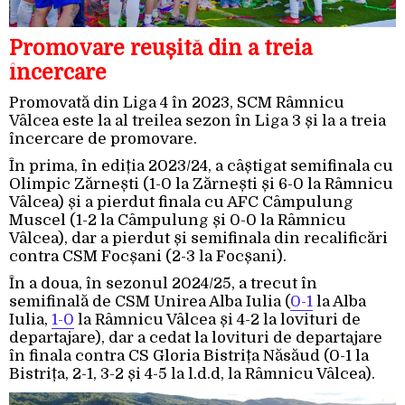
Promovare reușită din a treia
încercare
Promovată din Liga 4 în 2023, SCM Râmnicu
Vâlcea este la al treilea sezon în Liga 3 și la a treia
încercare de promovare.
În prima, în ediția 2023/24, a câștigat semifinala cu
Olimpic Zărnești (1-0 la Zărnești și 6-0 la Râmnicu
Vâlcea) și a pierdut finala cu AFC Câmpulung
Muscel (1-2 la Câmpulung și 0-0 la Râmnicu
Vâlcea), dar a pierdut și semifinala din recalificări
contra CSM Focșani (2-3 la Focșani).
În a doua, în sezonul 2024/25, a trecut în
semifinală de CSM Unirea Alba Iulia (
0-1
la Alba
Iulia,
1-0
la Râmnicu Vâlcea și 4-2 la lovituri de
departajare), dar a cedat la lovituri de departajare
în finala contra CS Gloria Bistrița Năsăud (0-1 la
Bistrița, 2-1, 3-2 și 4-5 la l.d.d, la Râmnicu Vâlcea).