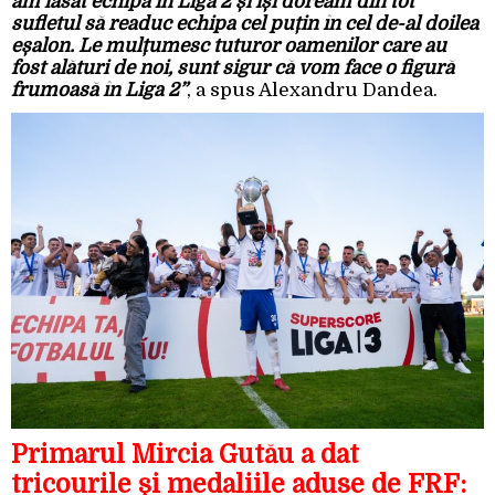
am lăsat echipa în Liga 2 și își doream din tot
sufletul să readuc echipa cel puțin în cel de-al doilea
eșalon. Le mulțumesc tuturor oamenilor care au
fost alături de noi, sunt sigur că vom face o figură
frumoasă în Liga 2”
, a spus Alexandru Dandea.
Primarul Mircia Gutău a dat
tricourile și medaliile aduse de FRF: