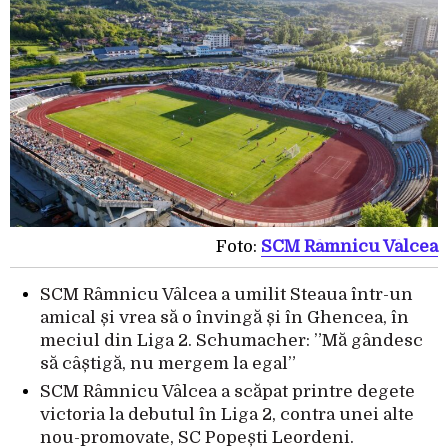
Foto:
SCM Râmnicu Vâlcea
SCM Râmnicu Vâlcea a umilit Steaua într-un
amical și vrea să o învingă și în Ghencea, în
meciul din Liga 2. Schumacher: ”Mă gândesc
să câștigă, nu mergem la egal”
SCM Râmnicu Vâlcea a scăpat printre degete
victoria la debutul în Liga 2, contra unei alte
nou-promovate, SC Popești Leordeni.