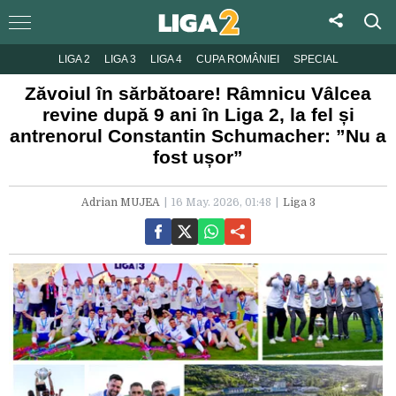
LIGA 2
LIGA 3
LIGA 4
CUPA ROMÂNIEI
SPECIAL
Zăvoiul în sărbătoare! Râmnicu Vâlcea
revine după 9 ani în Liga 2, la fel și
antrenorul Constantin Schumacher: ”Nu a
fost ușor”
Adrian MUJEA
16 May. 2026, 01:48
Liga 3