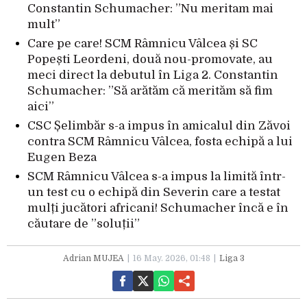
Constantin Schumacher: ”Nu meritam mai
mult”
Care pe care! SCM Râmnicu Vâlcea și SC
Popești Leordeni, două nou-promovate, au
meci direct la debutul în Liga 2. Constantin
Schumacher: ”Să arătăm că merităm să fim
aici”
CSC Șelimbăr s-a impus în amicalul din Zăvoi
contra SCM Râmnicu Vâlcea, fosta echipă a lui
Eugen Beza
SCM Râmnicu Vâlcea s-a impus la limită într-
un test cu o echipă din Severin care a testat
mulți jucători africani! Schumacher încă e în
căutare de ”soluții”
Adrian MUJEA
16 May. 2026, 01:48
Liga 3