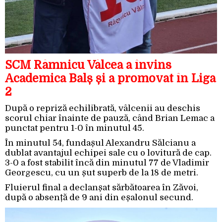
SCM Râmnicu Vâlcea a învins
Academica Balș și a promovat în Liga
2
După o repriză echilibrată, vâlcenii au deschis
scorul chiar înainte de pauză, când Brian Lemac a
punctat pentru 1-0 în minutul 45.
În minutul 54, fundașul Alexandru Sălcianu a
dublat avantajul echipei sale cu o lovitură de cap.
3-0 a fost stabilit încă din minutul 77 de Vladimir
Georgescu, cu un șut superb de la 18 de metri.
Fluierul final a declanșat sărbătoarea în Zăvoi,
după o absență de 9 ani din eșalonul secund.