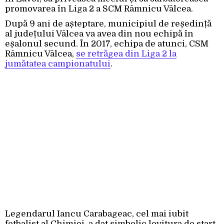
promovarea în Liga 2 a SCM Râmnicu Vâlcea.
După 9 ani de așteptare, municipiul de reședință
al județului Vâlcea va avea din nou echipă în
eșalonul secund. În 2017, echipa de atunci, CSM
Râmnicu Vâlcea,
se retrăgea din Liga 2 la
jumătatea campionatului
.
Legendarul Iancu Carabageac, cel mai iubit
fotbalist al Chimiei, a dat simbolic lovitura de start