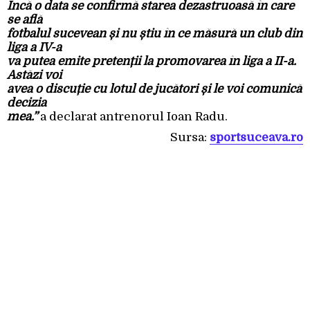
Încă o data se confirmă starea dezastruoasă în care
se află
fotbalul sucevean și nu știu în ce măsură un club din
liga a IV-a
va putea emite pretenții la promovarea în liga a II-a.
Astăzi voi
avea o discuție cu lotul de jucători și le voi comunică
decizia
mea.”
a declarat antrenorul Ioan Radu.
Sursa:
sportsuceava.ro