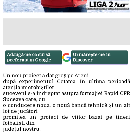
Adaugă-ne ca sursă
Urmărește-ne in
preferată în Google
Discover
Un nou proiect a dat greș pe Areni
după experimentul Cetatea. În ultima perioadă
atenția microbiștilor
suceveni s-a îndreptat asupra formației Rapid CFR
Suceava care, cu
o conducere noua, o nouă bancă tehnică și un alt
lot de jucători
promitea un proiect de viitor bazat pe tineri
fotbaliști din
județul nostru.