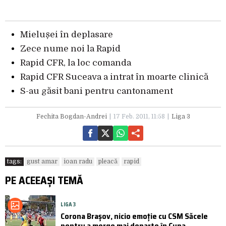
Mielușei în deplasare
Zece nume noi la Rapid
Rapid CFR, la loc comanda
Rapid CFR Suceava a intrat în moarte clinică
S-au găsit bani pentru cantonament
Fechita Bogdan-Andrei
17 Feb. 2011, 11:58
Liga 3
tags:
gust amar
ioan radu
pleacă
rapid
PE ACEEAȘI TEMĂ
LIGA 3
Corona Brașov, nicio emoție cu CSM Săcele
pentru a merge mai departe în Cupa