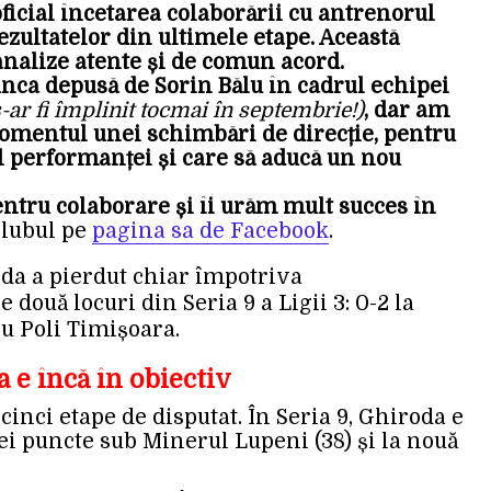
ficial încetarea colaborării cu antrenorul
ezultatelor din ultimele etape. Această
analize atente și de comun acord.
ca depusă de Sorin Bălu în cadrul echipei
 s-ar fi împlinit tocmai în septembrie!)
, dar am
omentul unei schimbări de direcție, pentru
 performanței și care să aducă un nou
entru colaborare și îi urăm mult succes în
clubul pe
pagina sa de Facebook
.
oda a pierdut chiar împotriva
două locuri din Seria 9 a Ligii 3: 0-2 la
u Poli Timișoara.
 e încă în obiectiv
 cinci etape de disputat. În Seria 9, Ghiroda e
trei puncte sub Minerul Lupeni (38) și la nouă