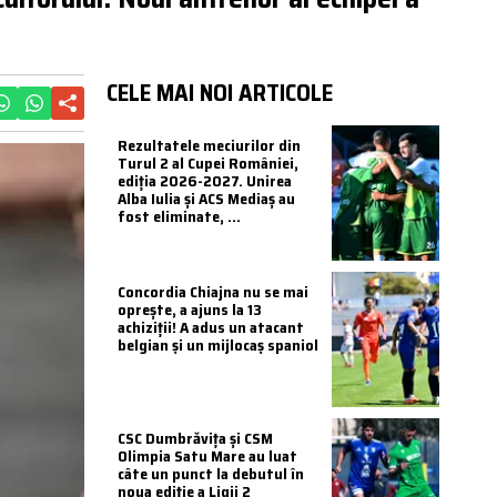
CELE MAI NOI ARTICOLE
Rezultatele meciurilor din
Turul 2 al Cupei României,
ediția 2026-2027. Unirea
Alba Iulia și ACS Mediaș au
fost eliminate, ...
Concordia Chiajna nu se mai
oprește, a ajuns la 13
achiziții! A adus un atacant
belgian și un mijlocaș spaniol
CSC Dumbrăvița și CSM
Olimpia Satu Mare au luat
câte un punct la debutul în
noua ediție a Ligii 2