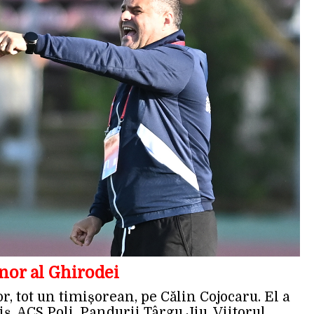
nor al Ghirodei
r, tot un timișorean, pe Călin Cojocaru. El a
ș, ACS Poli, Pandurii Târgu Jiu, Viitorul