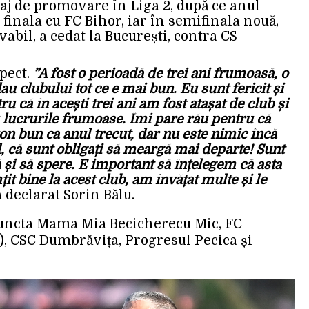
aj de promovare în Liga 2, după ce anul
finala cu FC Bihor, iar în semifinala nouă,
abil, a cedat la București, contra CS
pect.
”A fost o perioadă de trei ani frumoasă, o
u clubului tot ce e mai bun. Eu sunt fericit și
 că în acești trei ani am fost atașat de club și
lucrurile frumoase. Îmi pare rău pentru că
on bun ca anul trecut, dar nu este nimic încă
l, că sunt obligați să meargă mai departe! Sunt
ă și să spere. E important să înțelegem că asta
it bine la acest club, am învățat multe și le
 a declarat Sorin Bălu.
efuncta Mama Mia Becicherecu Mic, FC
), CSC Dumbrăvița, Progresul Pecica și