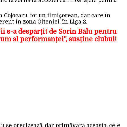
fie favorită la accederea în barajele pentru
in Cojocaru, tot un timișorean, dar care în
rent în zona Olteniei, în Liga 2.
i s-a despărțit de Sorin Bălu pentru
um al performanței”, susține clubul!
nu se precizează, dar primăvara aceasta, cele