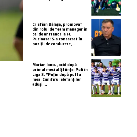
Cristian Bălașa, promovat
din rolul de team manager în
cel de antrenor la FC
Pucioasa! S-a consacrat în
poziții de conducere, ...
Marian Iancu, acid după
primul meci al Științei Poli în
Liga 2: ”Puțin după pofta
mea. Cimitirul elefanților
aduși ...