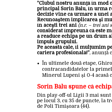
”Clubul nostru anunță în mod o
principal Sorin Bălu, în urma r
decizie vine ca urmare a unei 
Recunoaștem implicarea și mun
în acești trei ani
(n.r. – trei ani
considerat împreună că este m
a readuce echipa pe un drum al
impuls grupului.
Pe această cale, îi mulțumim p
cariera profesională!
”
, anunță 
În ultimele două etape, Ghir
contracandidatelor la primele 
Minerul Lupeni și 0-4 acasă c
Sorin Bălu spune că echipa
Din play-off-ul Ligii 3 mai sunt
pe locul 3, cu 35 de puncte, la 
de Poli Timișoara (44).