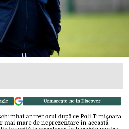
ogle
Urmărește-ne in Discover
 schimbat antrenorul după ce Poli Timișoara
cor mai mare de neprezentare în această