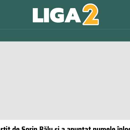
țit de Sorin Bălu și a anunțat numele înloc