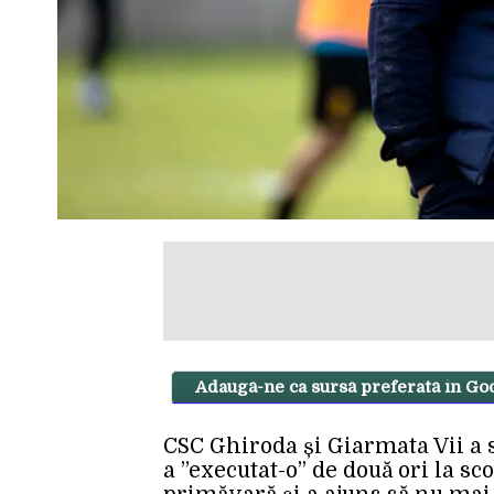
Adaugă-ne ca sursă preferată în Go
CSC Ghiroda și Giarmata Vii a
a ”executat-o” de două ori la s