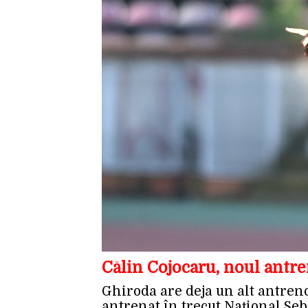
Călin Cojocaru, noul antre
Ghiroda are deja un alt antreno
antrenat în trecut Național Sebi