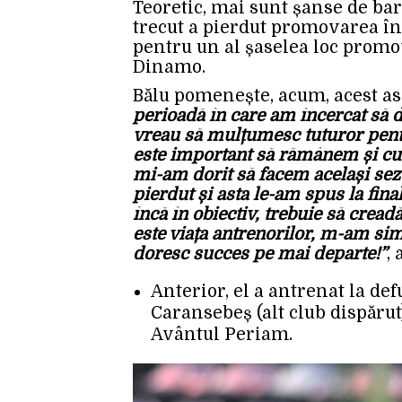
Teoretic, mai sunt șanse de bar
trecut a pierdut promovarea în 
pentru un al șaselea loc promov
Dinamo.
Bălu pomenește, acum, acest as
perioadă în care am încercat să da
vreau să mulțumesc tuturor pentru
este important să rămânem și cu 
mi-am dorit să facem același sez
pierdut și asta le-am spus la fina
încă în obiectiv, trebuie să cread
este viața antrenorilor, m-am simț
doresc succes pe mai departe!”
,
Anterior, el a antrenat la d
Caransebeș (alt club dispărut
Avântul Periam.