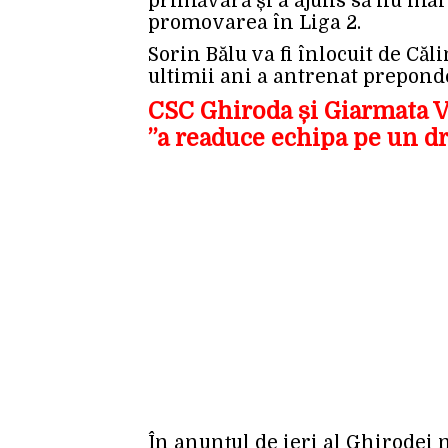
primăvară și a ajuns să nu mai 
promovarea în Liga 2.
Sorin Bălu va fi înlocuit de Căl
ultimii ani a antrenat preponde
CSC Ghiroda și Giarmata Vi
”a readuce echipa pe un dr
În anunțul de ieri al Ghirodei 