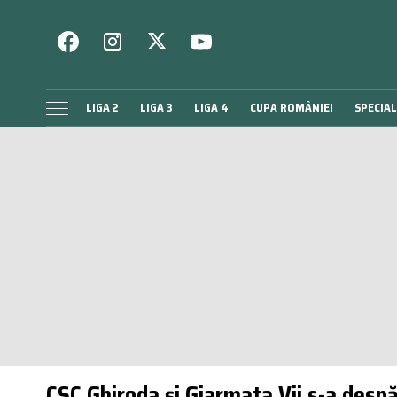
LIGA 2
LIGA 3
LIGA 4
CUPA ROMÂNIEI
SPECIAL
CSC Ghiroda și Giarmata Vii s-a despăr