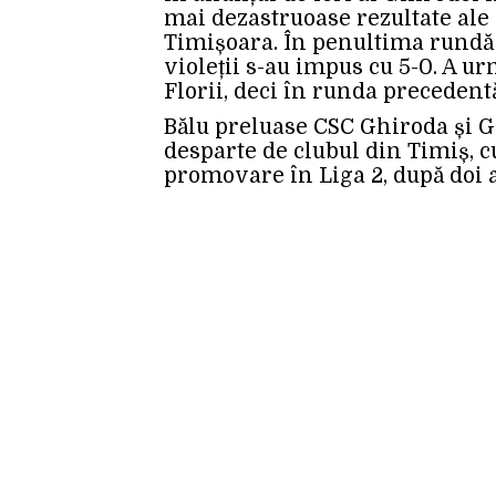
mai dezastruoase rezultate ale 
Timișoara. În penultima rundă 
violeții s-au impus cu 5-0. A urm
Florii, deci în runda precedent
Bălu preluase CSC Ghiroda și Gi
desparte de clubul din Timiș, c
promovare în Liga 2, după doi a