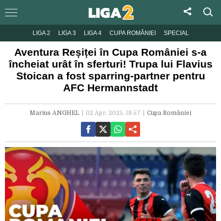
LIGA 2
LIGA 3
LIGA 4
CUPA ROMÂNIEI
SPECIAL
Aventura Reșiței în Cupa României s-a
încheiat urât în sferturi! Trupa lui Flavius
Stoican a fost sparring-partner pentru
AFC Hermannstadt
Marius ANGHEL
02 Apr. 2025, 18:57
Cupa României