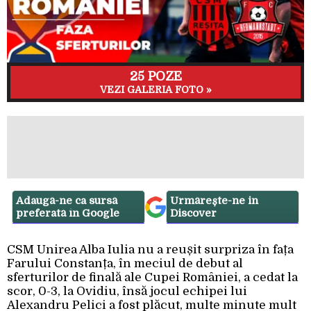
25 POZE
VEZI GALERIA FOTO »
Adaugă-ne ca sursă
Urmărește-ne in
preferată în Google
Discover
CSM Unirea Alba Iulia nu a reușit surpriza în fața
Farului Constanța, în meciul de debut al
sferturilor de finală ale Cupei României, a cedat la
scor, 0-3, la Ovidiu, însă jocul echipei lui
Alexandru Pelici a fost plăcut, multe minute mult