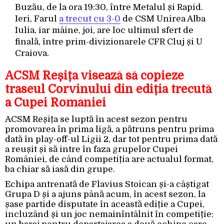
Buzău, de la ora 19:30, între Metalul și Rapid.
Ieri, Farul
a trecut cu 3-0
de CSM Unirea Alba
Iulia, iar mâine, joi, are loc ultimul sfert de
finală, între prim-divizionarele CFR Cluj și U
Craiova.
ACSM Reșița visează să copieze
traseul Corvinului din ediția trecută
a Cupei României
ACSM Reșița se luptă în acest sezon pentru
promovarea în prima ligă, a pătruns pentru prima
dată în play-off-ul Ligii 2, dar tot pentru prima dată
a reușit și să intre în faza grupelor Cupei
României, de când competiția are actualul format,
ba chiar să iasă din grupe.
Echipa antrenată de Flavius Stoican și-a câștigat
Grupa D și a ajuns până acum, în acest sezon, la
șase partide disputate în această ediție a Cupei,
incluzând și un joc nemainîntâlnit în competiție: