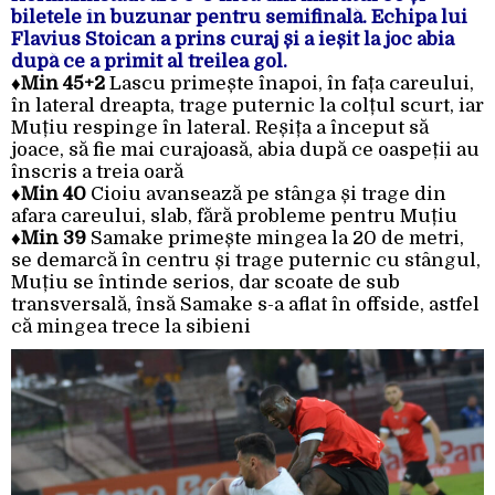
biletele în buzunar pentru semifinală. Echipa lui
Flavius Stoican a prins curaj și a ieșit la joc abia
după ce a primit al treilea gol.
♦
Min 45+2
Lascu primește înapoi, în fața careului,
în lateral dreapta, trage puternic la colțul scurt, iar
Muțiu respinge în lateral. Reșița a început să
joace, să fie mai curajoasă, abia după ce oaspeții au
înscris a treia oară
♦
Min 40
Cioiu avansează pe stânga și trage din
afara careului, slab, fără probleme pentru Muțiu
♦
Min 39
Samake primește mingea la 20 de metri,
se demarcă în centru și trage puternic cu stângul,
Muțiu se întinde serios, dar scoate de sub
transversală, însă Samake s-a aflat în offside, astfel
că mingea trece la sibieni