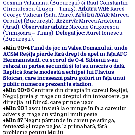
Cosmin Vatamanu (Bucureşti) și Raul Constantin
Ghiciulescu (Lugoj – Timiş).
Arbitru VAR:
Rareș
George Vidican (Satu Mare).
Arbitru AVAR:
Mircea
Orbuleţ (Bucureşti).
Rezervă:
Mircea Ardelean
(Arad).
Observator arbitri:
Nicolae Grigorescu
(Timişoara – Timiş).
Delegat joc:
Aurel Ionescu
(Bucureşti).
♦
Min 90+4
Final de joc în Valea Domanului, unde
ACSM Reșița pierde fără drept de apel în fața AFC
Hermannstadt, cu scorul de 0-4. Sibienii s-au
relaxat în partea secundă și tot au înscris o dată.
Replică foarte modestă a echipei lui Flavius
Stoican, care încasează patru goluri în fața unui
public numeros prezent la stadion.
♦
Min 90+3
Centrare din dreapta în careul Reșiței,
Neguț preia și trage cu dreptul din întoarcere, pe
direcția lui Dincă, care prinde ușor
♦
Min 90
Lascu insistă la o minge în fața careului
advers și trage cu stângul mult peste
♦Min 87
Negru pătrunde în careu pe stânga,
fentează și trage pe jos la prima bară, fără
probleme pentru Muțiu