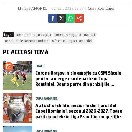
Marius ANGHEL
02 Apr. 2025, 18:57
Cupa României
tags:
meciuri acsm reșița
meciuri cupa romaniei
meciuri fc hermannstadt
sferturi cupa romaniei
PE ACEEAȘI TEMĂ
LIGA 3
Corona Brașov, nicio emoție cu CSM Săcele
pentru a merge mai departe în Cupa
României. Doar o parte din achizițiile ...
CUPA ROMÂNIEI
Au fost stabilite meciurile din Turul 3 al
Cupei României, sezonul 2026-2027. Toate
participantele în Liga 2 sunt în competiție
CUPA ROMÂNIEI