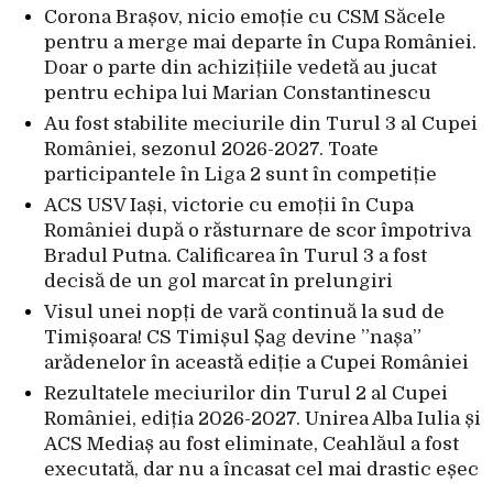
Corona Brașov, nicio emoție cu CSM Săcele
pentru a merge mai departe în Cupa României.
Doar o parte din achizițiile vedetă au jucat
pentru echipa lui Marian Constantinescu
Au fost stabilite meciurile din Turul 3 al Cupei
României, sezonul 2026-2027. Toate
participantele în Liga 2 sunt în competiție
ACS USV Iași, victorie cu emoții în Cupa
României după o răsturnare de scor împotriva
Bradul Putna. Calificarea în Turul 3 a fost
decisă de un gol marcat în prelungiri
Visul unei nopți de vară continuă la sud de
Timișoara! CS Timișul Șag devine ”nașa”
arădenelor în această ediție a Cupei României
Rezultatele meciurilor din Turul 2 al Cupei
României, ediția 2026-2027. Unirea Alba Iulia și
ACS Mediaș au fost eliminate, Ceahlăul a fost
executată, dar nu a încasat cel mai drastic eșec