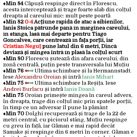
♦
Min 84
Căpușă respinge direct în Florescu,
acesta interceptează și trage foarte slab din colțul
dreapta al careului mic: mult peste poartă
♦
Min 82
0-4
Acțiune rapidă de atac a sibienilor,
Ianis Stoica pătrunde până în marginea careului,
în stânga, lasă mai departe pentru Tiago
Goncalves, care centrează în fața porții, iar
Cristian Neguț
pune latul din 6 metri, Dincă
deviază și mingea intră în plasă la colțul scurt
♦
Min 80
Florescu șutează din afara careului, din
zonă centrală, puțin peste transversala lui Muțiu
♦
Min 76
⇐
⇒
Ultima schimbare și la Hermannstadt.
Iese
Alexandru Oroian
și intră
Ianis Mihart
♦
Min 75
⇐
⇒
Ultima schimbare la Reșița. Iese
Andrei Burlacu
și intră
Ianis Doană
♦
Min 75
Oroian primește mingea în careul advers,
în dreapta, trage din colțul mic prin spatele porții,
în timp ce un adversar îl pune la pământ
♦
Min 70
Dolghi recuperează și trage de la 22 de
metri central, cu piciorul stâng, Muțiu respinge
cu greu în față, iar Găman e mai rapid decât
Samake și respinge din 6 metri în corner. Găman e