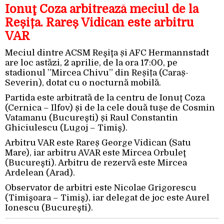
Ionuţ Coza arbitrează meciul de la
Reșița. Rareș Vidican este arbitru
VAR
Meciul dintre ACSM Reşiţa și AFC Hermannstadt
are loc astăzi, 2 aprilie, de la ora 17:00, pe
stadionul ”Mircea Chivu” din Reșița (Caraș-
Severin), dotat cu o nocturnă mobilă.
Partida este arbitrată de la centru de Ionuţ Coza
(Cernica – Ilfov) și de la cele două tușe de Cosmin
Vatamanu (Bucureşti) și Raul Constantin
Ghiciulescu (Lugoj – Timiş).
Arbitru VAR este Rareș George Vidican (Satu
Mare), iar arbitru AVAR este Mircea Orbuleţ
(Bucureşti). Arbitru de rezervă este Mircea
Ardelean (Arad).
Observator de arbitri este Nicolae Grigorescu
(Timişoara – Timiş), iar delegat de joc este Aurel
Ionescu (Bucureşti).