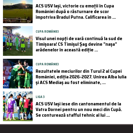
ACS USV Iași, victorie cu emoții în Cupa
României după o răsturnare de scor
împotriva Bradul Putna. Calificarea în ...
CUPA ROMÂNIEI
Visul unei nopți de vară continuă la sud de
Timișoara! CS Timișul Șag devine ”nașa”
arădenelor în această ediție ...
CUPA ROMÂNIEI
Rezultatele meciurilor din Turul 2 al Cupei
României, ediția 2026-2027. Unirea Alba Iulia
și ACS Mediaș au fost eliminate, ...
LIGA 3
ACS USV Iași iese din cantonamentul de la
Vatra Dornei pentru un nou meci din Cupă.
Se conturează stafful tehnic al lui ...