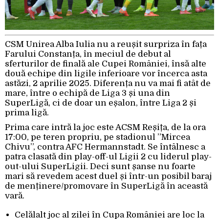
CSM Unirea Alba Iulia nu a reușit surpriza în fața
Farului Constanța, în meciul de debut al
sferturilor de finală ale Cupei României, însă alte
două echipe din ligile inferioare vor încerca asta
astăzi, 2 aprilie 2025. Diferența nu va mai fi atât de
mare, între o echipă de Liga 3 și una din
SuperLigă, ci de doar un eșalon, între Liga 2 și
prima ligă.
Prima care intră la joc este ACSM Reșița, de la ora
17:00, pe teren propriu, pe stadionul ”Mircea
Chivu”, contra AFC Hermannstadt. Se întâlnesc a
patra clasată din play-off-ul Ligii 2 cu liderul play-
out-ului SuperLigii. Deci sunt șanse nu foarte
mari să revedem acest duel și într-un posibil baraj
de menținere/promovare în SuperLigă în această
vară.
Celălalt joc al zilei în Cupa României are loc la