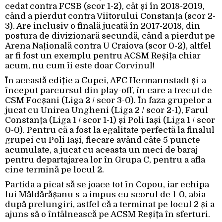
cedat contra FCSB (scor 1-2), cât și în 2018-2019,
când a pierdut contra Viitorului Constanța (scor 2-
3). Are inclusiv o finală jucată în 2017-2018, din
postura de divizionară secundă, când a pierdut pe
Arena Națională contra U Craiova (scor 0-2), altfel
ar fi fost un exemplu pentru ACSM Reșița chiar
acum, nu cum îi este doar Corvinul!
În această ediție a Cupei, AFC Hermannstadt și-a
început parcursul din play-off, în care a trecut de
CSM Focșani (Liga 2 / scor 3-0). În faza grupelor a
jucat cu Unirea Ungheni (Liga 2 / scor 2-1), Farul
Constanța (Liga 1 / scor 1-1) și Poli Iași (Liga 1 / scor
0-0). Pentru că a fost la egalitate perfectă la finalul
grupei cu Poli Iași, fiecare având câte 5 puncte
acumulate, a jucat cu aceasta un meci de baraj
pentru departajarea lor în Grupa C, pentru a afla
cine termină pe locul 2.
Partida a picat să se joace tot în Copou, iar echipa
lui Măldărășanu s-a impus cu scorul de 1-0, abia
după prelungiri, astfel că a terminat pe locul 2 și a
ajuns să o întâlnească pe ACSM Reșița în sferturi.