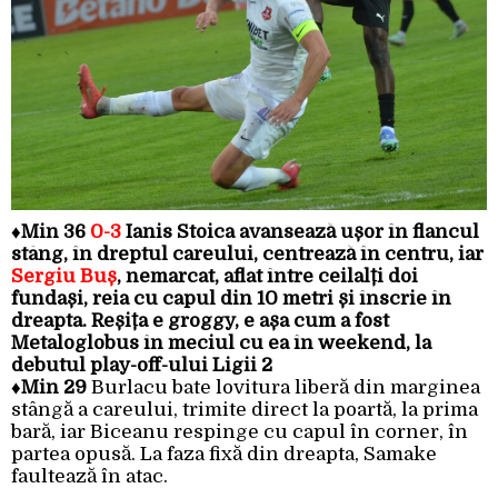
♦
Min 36
0-3
Ianis Stoica avansează ușor în flancul
stâng, în dreptul careului, centrează în centru, iar
Sergiu Buș
, nemarcat, aflat între ceilalți doi
fundași, reia cu capul din 10 metri și înscrie în
dreapta. Reșița e groggy, e așa cum a fost
Metaloglobus în meciul cu ea în weekend, la
debutul play-off-ului Ligii 2
♦
Min 29
Burlacu bate lovitura liberă din marginea
stângă a careului, trimite direct la poartă, la prima
bară, iar Biceanu respinge cu capul în corner, în
partea opusă. La faza fixă din dreapta, Samake
faultează în atac.