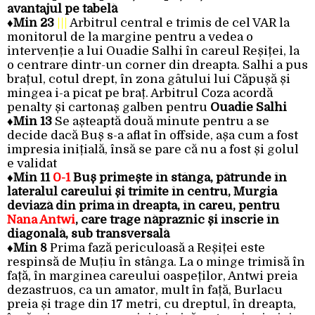
avantajul pe tabelă
♦
Min 23
|||
Arbitrul central e trimis de cel VAR la
monitorul de la margine pentru a vedea o
intervenție a lui Ouadie Salhi în careul Reșiței, la
o centrare dintr-un corner din dreapta. Salhi a pus
brațul, cotul drept, în zona gâtului lui Căpușă și
mingea i-a picat pe braț. Arbitrul Coza acordă
penalty și cartonaș galben pentru
Ouadie Salhi
♦Min 13
Se așteaptă două minute pentru a se
decide dacă Buș s-a aflat în offside, așa cum a fost
impresia inițială, însă se pare că nu a fost și golul
e validat
♦
Min 11
0-1
Buș primește în stânga, pătrunde în
lateralul careului și trimite în centru, Murgia
deviază din prima în dreapta, în careu, pentru
Nana Antwi
, care trage năpraznic și înscrie în
diagonală, sub transversală
♦
Min 8
Prima fază periculoasă a Reșiței este
respinsă de Muțiu în stânga. La o minge trimisă în
față, în marginea careului oaspeților, Antwi preia
dezastruos, ca un amator, mult în față, Burlacu
preia și trage din 17 metri, cu dreptul, în dreapta,