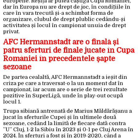
europene. Reșița ar putea câștiga Cupa României,
dar în Europa nu are drept de joc, în condițiile în
care în vara trecută și-a schimbat forma de
organizare, clubul de drept plublic cedându-și
activitatea și locul în campionat unuia de drept
privat.
AFC Hermannstadt are o finală și
patru sferturi de finale jucate în Cupa
României în precedentele șapte
sezoane
De partea cealaltă, AFC Hermannstadt a ieșit din
criza pe care a traversat-o la un moment dat în
campionat, iar acum are o serie de trei rezultate
pozitive în SuperLigă, unde în play-out ocupă
locul 1.
Trupa sibiană antrenată de Marius Măldărășanu a
jucat în sferturile Cupei și în ultimele două
sezoane, cedând la limită de fiecare dată contra
”U” Cluj, 1-2 la Sibiu în 2023 și 0-1 pe Cluj Arena în
2024. În sferturi a fost și în 2019-2020, când a