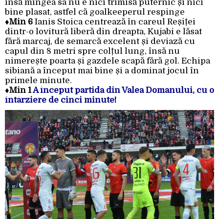
însă mingea sa nu e nici trimisă puternic și nici
bine plasat, astfel că goalkeeperul respinge
♦
Min 6
Ianis Stoica centrează în careul Reșiței
dintr-o lovitură liberă din dreapta, Kujabi e lăsat
fără marcaj, de semarcă excelent și deviază cu
capul din 8 metri spre colțul lung, însă nu
nimerește poarta și gazdele scapă fără gol. Echipa
sibiană a început mai bine și a dominat jocul în
primele minute.
♦Min 1
A început partida din Valea Domanului, cu o
întârziere de cinci minute!