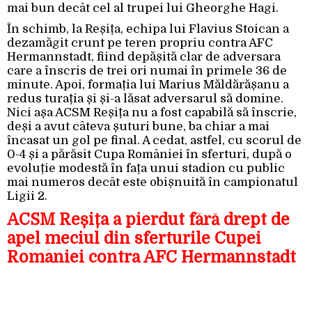
mai bun decât cel al trupei lui Gheorghe Hagi.
În schimb, la Reșița, echipa lui Flavius Stoican a
dezamăgit crunt pe teren propriu contra AFC
Hermannstadt, fiind depășită clar de adversara
care a înscris de trei ori numai în primele 36 de
minute. Apoi, formația lui Marius Măldărășanu a
redus turația și și-a lăsat adversarul să domine.
Nici așa ACSM Reșița nu a fost capabilă să înscrie,
deși a avut câteva șuturi bune, ba chiar a mai
încasat un gol pe final. A cedat, astfel, cu scorul de
0-4 și a părăsit Cupa României în sferturi, după o
evoluție modestă în fața unui stadion cu public
mai numeros decât este obișnuită în campionatul
Ligii 2.
ACSM Reșița a pierdut fără drept de
apel meciul din sferturile Cupei
României contra AFC Hermannstadt