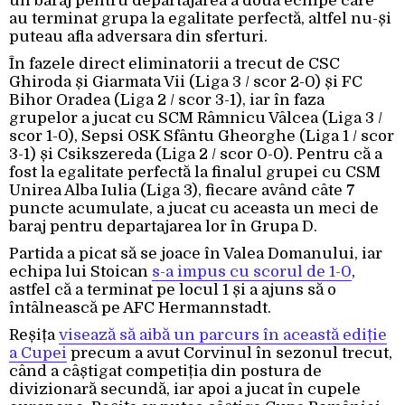
un baraj pentru departajarea a două echipe care
au terminat grupa la egalitate perfectă, altfel nu-și
puteau afla adversara din sferturi.
În fazele direct eliminatorii a trecut de CSC
Ghiroda și Giarmata Vii (Liga 3 / scor 2-0) și FC
Bihor Oradea (Liga 2 / scor 3-1), iar în faza
grupelor a jucat cu SCM Râmnicu Vâlcea (Liga 3 /
scor 1-0), Sepsi OSK Sfântu Gheorghe (Liga 1 / scor
3-1) și Csikszereda (Liga 2 / scor 0-0). Pentru că a
fost la egalitate perfectă la finalul grupei cu CSM
Unirea Alba Iulia (Liga 3), fiecare având câte 7
puncte acumulate, a jucat cu aceasta un meci de
baraj pentru departajarea lor în Grupa D.
Partida a picat să se joace în Valea Domanului, iar
echipa lui Stoican
s-a impus cu scorul de 1-0
,
astfel că a terminat pe locul 1 și a ajuns să o
întâlnească pe AFC Hermannstadt.
Reșița
visează să aibă un parcurs în această ediție
a Cupei
precum a avut Corvinul în sezonul trecut,
când a câștigat competiția din postura de
divizionară secundă, iar apoi a jucat în cupele