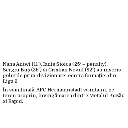
Nana Antwi (11′), Ianis Stoica (25′ – penalty),
Sergiu Buș (36′) și Cristian Neguț (82′) au înscris
golurile prim-divizionarei contra formației din
Liga 2.
În semifinală, AFC Hermannstadt va întâlni, pe
teren propriu, învingătoarea dintre Metalul Buzău
și Rapid.