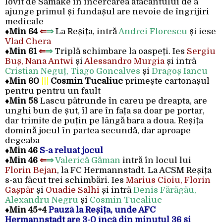
lovit de Samake în încercarea atacantului de a
ajunge primul și fundașul are nevoie de îngrijiri
medicale
♦
Min 64
⇐
⇒
La Reșița, intră
Andrei Florescu
și iese
Vlad Chera
♦
Min 61
⇐
⇒
Triplă schimbare la oaspeți. Ies
Sergiu
Buș, Nana Antwi
și
Alessandro Murgia
și intră
Cristian Neguț, Tiago Goncalves
și
Dragoș Iancu
♦
Min 60
|||
Cosmin Tucaliuc
primește cartonașul
pentru pentru un fault
♦
Min 58
Lascu pătrunde în careu pe dreapta, are
unghi bun de șut, îl are în fața sa doar pe portar,
dar trimite de puțin pe lângă bara a doua. Reșița
domină jocul în partea secundă, dar aproape
degeaba
♦
Min 46
S-a reluat jocul
♦Min 46
⇐
⇒
Valerică Găman
intră în locul lui
Florin Bejan
, la FC Hermannstadt. La ACSM Reșița
s-au făcut trei schimbări. Ies
Marius Cioiu, Florin
Gașpăr
și
Ouadie Salhi
și intră
Denis Fărăgău,
Alexandru Negru
și
Cosmin Tucaliuc
♦
Min 45+4
Pauză la Reșița, unde AFC
Hermannstadt are 3-0 încă din minutul 36 și