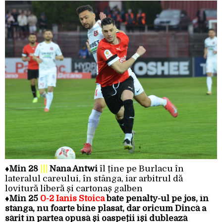
♦
Min 28
|||
Nana Antwi
îl ține pe Burlacu în
lateralul careului, în stânga, iar arbitrul dă
lovitură liberă și cartonaș galben
♦
Min 25
0-2 Ianis Stoica
bate penalty-ul pe jos, în
stânga, nu foarte bine plasat, dar oricum Dincă a
sărit în partea opusă și oaspeții își dublează