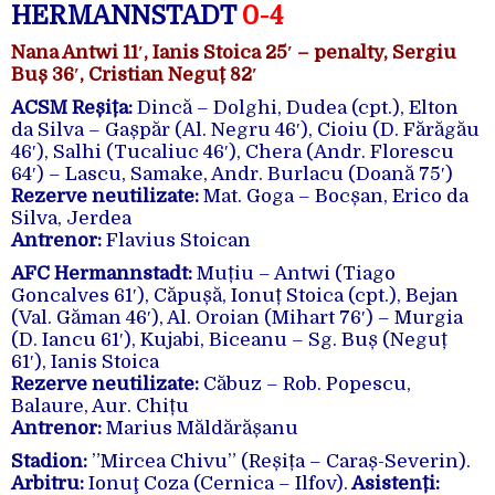
HERMANNSTADT
0-4
Nana Antwi 11′, Ianis Stoica 25′ – penalty, Sergiu
Buș 36′, Cristian Neguț 82′
ACSM Reșița:
Dincă – Dolghi, Dudea (cpt.), Elton
da Silva – Gașpăr (Al. Negru 46′), Cioiu (D. Fărăgău
46′), Salhi (Tucaliuc 46′), Chera (Andr. Florescu
64′) – Lascu, Samake, Andr. Burlacu (Doană 75′)
Rezerve neutilizate:
Mat. Goga – Bocșan, Erico da
Silva, Jerdea
Antrenor:
Flavius Stoican
AFC Hermannstadt:
Muțiu – Antwi (Tiago
Goncalves 61′), Căpușă, Ionuț Stoica (cpt.), Bejan
(Val. Găman 46′), Al. Oroian (Mihart 76′) – Murgia
(D. Iancu 61′), Kujabi, Biceanu – Sg. Buș (Neguț
61′), Ianis Stoica
Rezerve neutilizate:
Căbuz – Rob. Popescu,
Balaure, Aur. Chițu
Antrenor:
Marius Măldărășanu
Stadion:
”Mircea Chivu” (Reșița – Caraș-Severin).
Arbitru:
Ionuţ Coza (Cernica – Ilfov).
Asistenți: