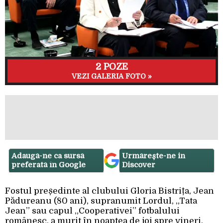
2 POZE
VEZI GALERIA FOTO »
Adaugă-ne ca sursă
Urmărește-ne in
preferată în Google
Discover
Fostul președinte al clubului Gloria Bistrița, Jean
Pădureanu (80 ani), supranumit Lordul, „Tata
Jean” sau capul „Cooperativei” fotbalului
românesc, a murit în noaptea de joi spre vineri,