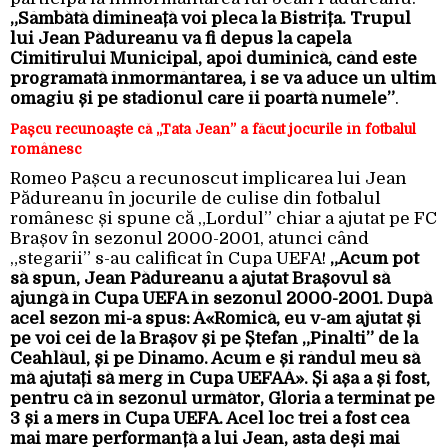
„Sâmbătă dimineață voi pleca la Bistrița. Trupul
lui Jean Pădureanu va fi depus la capela
Cimitirului Municipal, apoi duminică, când este
programată înmormântarea, i se va aduce un ultim
omagiu și pe stadionul care îi poartă numele”
.
Pașcu recunoaște că „Tata Jean” a făcut jocurile în fotbalul
românesc
Romeo Pașcu a recunoscut implicarea lui Jean
Pădureanu în jocurile de culise din fotbalul
românesc și spune că „Lordul” chiar a ajutat pe FC
Brașov în sezonul 2000-2001, atunci când
„stegarii” s-au calificat în Cupa UEFA!
„Acum pot
să spun, Jean Pădureanu a ajutat Brașovul să
ajungă în Cupa UEFA în sezonul 2000-2001. După
acel sezon mi-a spus: Â«Romică, eu v-am ajutat și
pe voi cei de la Brașov și pe Ștefan „Pinalti” de la
Ceahlăul, și pe Dinamo. Acum e și rândul meu să
mă ajutați să merg în Cupa UEFAÂ». Și așa a și fost,
pentru că în sezonul următor, Gloria a terminat pe
3 și a mers în Cupa UEFA. Acel loc trei a fost cea
mai mare performanță a lui Jean, asta deși mai