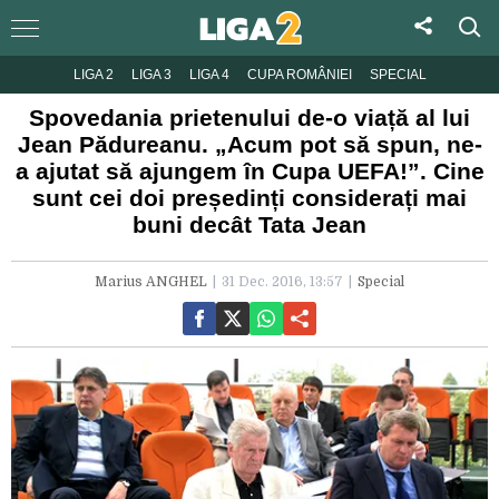
LIGA 2
LIGA 3
LIGA 4
CUPA ROMÂNIEI
SPECIAL
Spovedania prietenului de-o viață al lui
Jean Pădureanu. „Acum pot să spun, ne-
a ajutat să ajungem în Cupa UEFA!”. Cine
sunt cei doi președinți considerați mai
buni decât Tata Jean
Marius ANGHEL
31 Dec. 2016, 13:57
Special