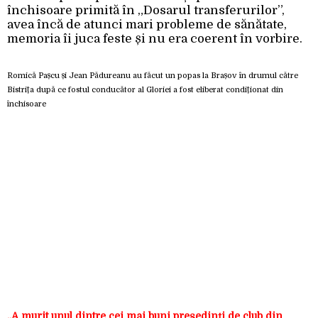
închisoare primită în „Dosarul transferurilor”,
avea încă de atunci mari probleme de sănătate,
memoria îi juca feste și nu era coerent în vorbire.
Romică Pașcu și Jean Pădureanu au făcut un popas la Brașov în drumul către
Bistrița după ce fostul conducător al Gloriei a fost eliberat condiționat din
închisoare
„A murit unul dintre cei mai buni președinți de club din