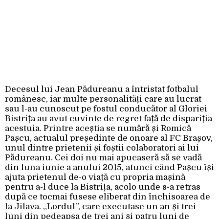
Decesul lui Jean Pădureanu a întristat fotbalul
românesc, iar multe personalități care au lucrat
sau l-au cunoscut pe fostul conducător al Gloriei
Bistrița au avut cuvinte de regret față de dispariția
acestuia. Printre aceștia se numără și Romică
Pașcu, actualul președinte de onoare al FC Brașov,
unul dintre prietenii și foștii colaboratori ai lui
Pădureanu. Cei doi nu mai apucaseră să se vadă
din luna iunie a anului 2015, atunci când Pașcu își
ajuta prietenul de-o viață cu propria mașină
pentru a-l duce la Bistrița, acolo unde s-a retras
după ce tocmai fusese eliberat din închisoarea de
la Jilava. „Lordul”, care executase un an și trei
luni din pedeapsa de trei ani și patru luni de