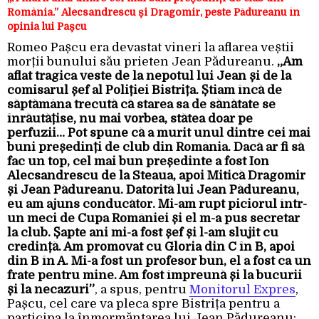
România.” Alecsandrescu și Dragomir, peste Pădureanu în
opinia lui Pașcu
Romeo Pașcu era devastat vineri la aflarea veștii
morții bunului său prieten Jean Pădureanu.
„Am
aflat tragica veste de la nepotul lui Jean și de la
comisarul șef al Poliției Bistrița. Știam încă de
săptămâna trecută că starea sa de sănătate se
înrăutățise, nu mai vorbea, stătea doar pe
perfuzii… Pot spune că a murit unul dintre cei mai
buni președinți de club din România. Dacă ar fi să
fac un top, cel mai bun președinte a fost Ion
Alecsandrescu de la Steaua, apoi Mitică Dragomir
și Jean Pădureanu. Datorită lui Jean Pădureanu,
eu am ajuns conducător. Mi-am rupt piciorul într-
un meci de Cupa României și el m-a pus secretar
la club. Șapte ani mi-a fost șef și l-am slujit cu
credință. Am promovat cu Gloria din C în B, apoi
din B în A. Mi-a fost un profesor bun, el a fost ca un
frate pentru mine. Am fost împreună și la bucurii
și la necazuri”
, a spus, pentru
Monitorul Expres
,
Pașcu, cel care va pleca spre Bistrița pentru a
participa la înmormăntarea lui Jean Pădureanu: