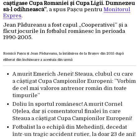
câștigase Cupa României și Cupa Ligii. Dumnezeu
să-l odihnească”
, a spus Pașcu pentru
Monitorul
Expres
.
Jean Pădureanu a fost capul „Cooperativei” și a
făcut jocurile în fotbalul românesc în perioada
1990-2005.
Romică Pașcu și Jean Pădureanu, la întâlnirea de la Brașov din 2015 după
eliberat din închisoare a acestuia din urmă
A murit Emerich Jenei! Steaua, clubul cu care
a câștigat Cupa Campionilor Europeni: ”Vorbim
de cel mai valoros antrenor român din toate
timpurile”
Doliu în sportul românesc! A murit Cornel
Oțelea, dar și comentatorul finalei în care
Steaua a câștigat Cupa Campionilor Europeni!
Fotbalist la o echipă din Mehedinți, decedat
într-un tragic accident rutier, la doar 23 de ani!