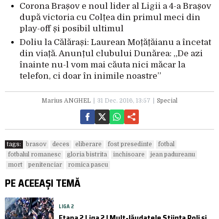
Corona Brașov e noul lider al Ligii a 4-a Brașov
după victoria cu Colțea din primul meci din
play-off și posibil ultimul
Doliu la Călărași: Laurean Moțățăianu a încetat
din viață. Anunțul clubului Dunărea: „De azi
înainte nu-l vom mai căuta nici măcar la
telefon, ci doar în inimile noastre”
Marius ANGHEL
31 Dec. 2016, 13:57
Special
tags:
brasov
deces
eliberare
fost presedinte
fotbal
fotbalul romanesc
gloria bistrita
inchisoare
jean padureanu
mort
penitenciar
romica pascu
PE ACEEAȘI TEMĂ
LIGA 2
Etapa 2 Liga 2 | Mult-lăudatele Știința Poli și