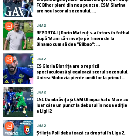
FC Bihor pierd din nou puncte. CSM Slatina
are noul scor al sezonului, ...
LIGA 2
REPORTAJ | Dorin Mateuț s-a întors în fotbal
după 12 ani să-i învețe pe tinerii de la
Dinamo cum să dea ”Bilbao”: ...
LIGA 2
CS Gloria Bistrița are o repriză
spectaculoasă și egalează scorul sezonului.
Unirea Slobozia pierde umilitor la primul ...
LIGA 2
CSC Dumbrăvița și CSM Olimpia Satu Mare au
luat câte un punct la debutul în noua ediție
a Ligii 2
LIGA 2
Știința Poli debutează cu dreptul în Liga 2,